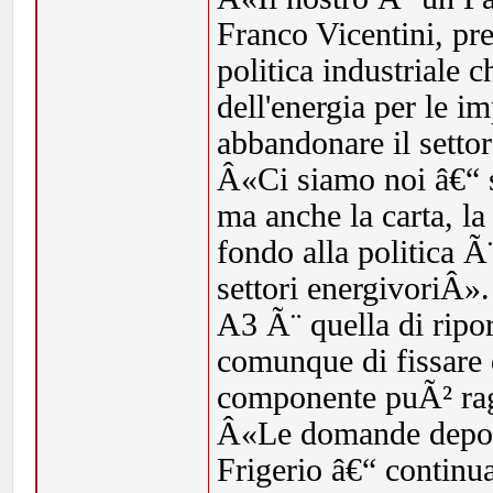
Franco Vicentini, pr
politica industriale c
dell'energia per le i
abbandonare il setto
Â«Ci siamo noi â€“ s
ma anche la carta, la
fondo alla politica Ã
settori energivoriÂ»
A3 Ã¨ quella di ripor
comunque di fissare d
componente puÃ² ra
Â«Le domande deposi
Frigerio â€“ continu