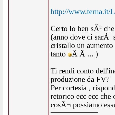
http://www.terna.it/
Certo lo ben sÃ² che
(anno dove ci sarÃ s
cristallo un aumento
tanto
Â Â ... )
Ti rendi conto dell'i
produzione da FV?
Per cortesia , rispond
retorico ecc ecc che
cosÃ¬ possiamo esser