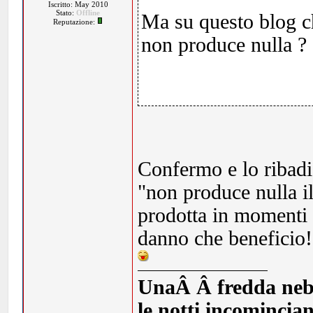
Iscritto: May 2010
Stato:
Offline
Ma su questo blog ch
Reputazione:
non produce nulla ?
Confermo e lo ribadi
"non produce nulla i
prodotta in momenti (
danno che beneficio!
UnaÂ Â fredda nebbia
le notti incomincia