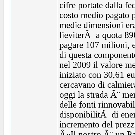
cifre portate dalla f
costo medio pagato 
medie dimensioni era
lieviterÃ a quota 890
pagare 107 milioni, 
di questa componente
nel 2009 il valore m
iniziato con 30,61 eu
cercavano di calmiera
oggi la strada Ã¨ men
delle fonti rinnovabi
disponibilitÃ di ene
incremento del prezz
Â«Il nostro Ã¨ un Pa