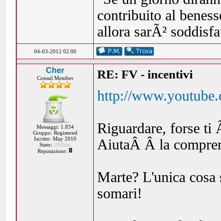
contribuito al beness
allora sarÃ² soddisf
04-03-2012 02:00
Cher
RE: FV - incentivi
Consul Member
http://www.youtub
Riguardare, forse ti 
Messaggi: 1.834
Gruppo: Registered
Iscritto: May 2010
AiutaÂ Â la compren
Stato:
Offline
Reputazione:
Marte? L'unica cosa 
somari!