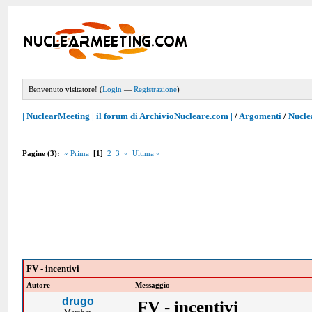
Benvenuto visitatore! (
Login
—
Registrazione
)
| NuclearMeeting | il forum di ArchivioNucleare.com |
/
Argomenti
/
Nucle
Pagine (3):
« Prima
[1]
2
3
»
Ultima »
FV - incentivi
Autore
Messaggio
drugo
FV - incentivi