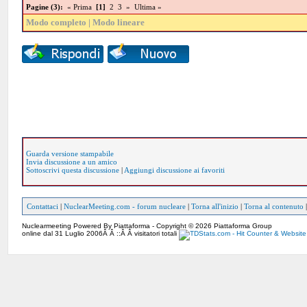
Pagine (3):
« Prima
[1]
2
3
»
Ultima »
Modo completo
|
Modo lineare
Guarda versione stampabile
Invia discussione a un amico
Sottoscrivi questa discussione
|
Aggiungi discussione ai favoriti
Contattaci
|
NuclearMeeting.com - forum nucleare
|
Torna all'inizio
|
Torna al contenuto
Nuclearmeeting Powered By Piattaforma - Copyright © 2026 Piattaforma Group
online dal 31 Luglio 2006Â Â ::Â Â visitatori totali