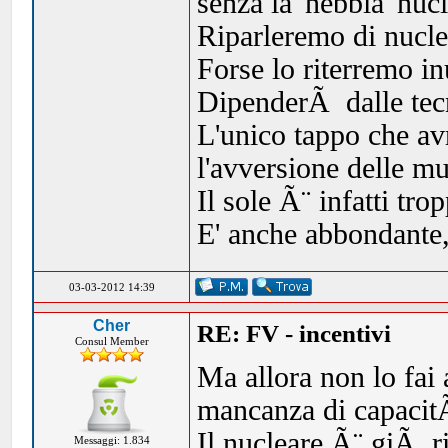
senza la 'nebbia' nuc
Riparleremo di nucle
Forse lo riterremo in
DipenderÃ dalle tecn
L'unico tappo che av
l'avversione delle mul
Il sole Ã¨ infatti tro
E' anche abbondante, 
03-03-2012 14:39
Cher
RE: FV - incentivi
Consul Member
Ma allora non lo fai 
mancanza di capacit
Il nucleare Ã¨ giÃ ri
Messaggi: 1.834