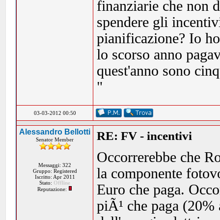
finanziarie che non d
spendere gli incenti
pianificazione? Io h
lo scorso anno pagavo
quest'anno sono cin
"
03-03-2012 00:50
Alessandro Bellotti
RE: FV - incentivi
Senator Member
Occorrerebbe che Rob
Messaggi: 322
la componente fotovo
Gruppo: Registered
Iscritto: Apr 2011
Stato:
Offline
Euro che paga. Occor
Reputazione:
piÃ¹ che paga (20% a