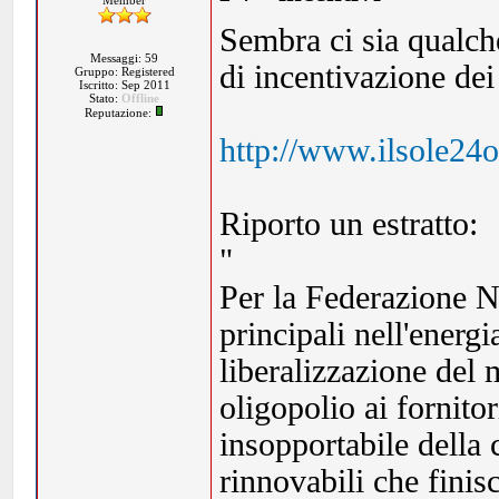
Member
Sembra ci sia qualche
Messaggi: 59
di incentivazione dei
Gruppo: Registered
Iscritto: Sep 2011
Stato:
Offline
Reputazione:
http://www.ilsole24
Riporto un estratto:
"
Per la Federazione N
principali nell'energi
liberalizzazione del 
oligopolio ai fornitor
insopportabile della
rinnovabili che finis