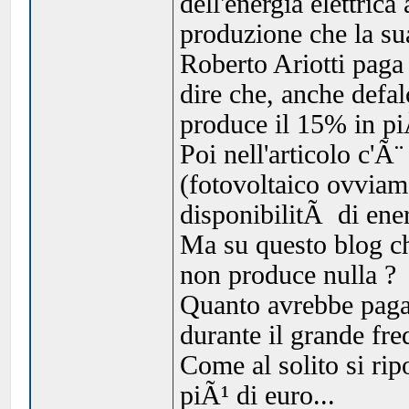
dell'energia elettrica
produzione che la su
Roberto Ariotti paga 
dire che, anche defa
produce il 15% in pi
Poi nell'articolo c'Ã¨
(fotovoltaico ovvia
disponibilitÃ di ener
Ma su questo blog ch
non produce nulla ?
Quanto avrebbe pagato
durante il grande fr
Come al solito si rip
piÃ¹ di euro...