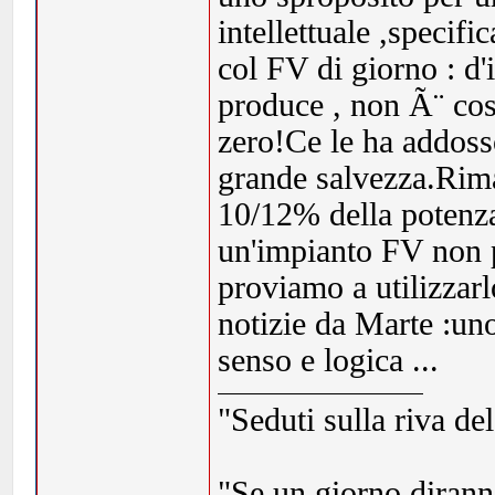
intellettuale ,specif
col FV di giorno : d
produce , non Ã¨ cost
zero!Ce le ha addosso
grande salvezza.Rim
10/12% della potenza
un'impianto FV non p
proviamo a utilizzarl
notizie da Marte :un
senso e logica ...
"Seduti sulla riva de
"Se un giorno dirann