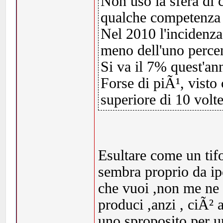
Non uso la sfera di 
qualche competenza e
Nel 2010 l'incidenza
meno dell'uno perce
Si va il 7% quest'ann
Forse di piÃ¹, visto
superiore di 10 volte
Esultare come un ti
sembra proprio da ipo
che vuoi ,non me ne
produci ,anzi , ciÃ² 
uno sproposito per 