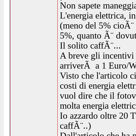
Non sapete maneggia
L'energia elettrica, 
(meno del 5% cioÃ¨ m
5%, quanto Ã¨ dovuto
Il solito caffÃ¨...
A breve gli incentivi
arriverÃ a 1 Euro/
Visto che l'articolo 
costi di energia elett
vuol dire che il foto
molta energia elettric
Io azzardo oltre 20 
caffÃ¨..)
Dall'articolo che ha 