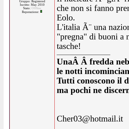
Gruppo: Registered
Iscritto: May 2010
che non si fanno pre
Stato:
Offline
Reputazione:
Eolo.
L'italia Ã¨ una nazi
"pregna" di buoni a nu
tasche!
UnaÂ Â fredda nebbia
le notti incomincia
Tutti conoscono il d
ma pochi ne discern
Cher03@hotmail.it