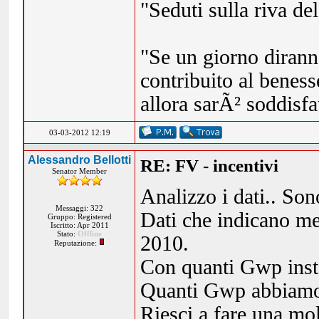
"Seduti sulla riva de
"Se un giorno dirann
contribuito al beness
allora sarÃ² soddisf
03-03-2012 12:19
Alessandro Bellotti
RE: FV - incentivi
Senator Member
Analizzo i dati.. Sono
Messaggi: 322
Dati che indicano me
Gruppo: Registered
Iscritto: Apr 2011
Stato:
Offline
2010.
Reputazione:
Con quanti Gwp insta
Quanti Gwp abbiamo 
Riesci a fare una mol