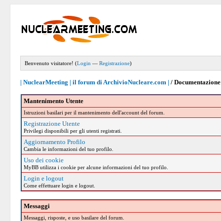
Benvenuto visitatore! (
Login
—
Registrazione
)
| NuclearMeeting | il forum di ArchivioNucleare.com |
/
Documentazione 
Mantenimento Utente
Istruzioni basilari per il mantenimento dell'account del forum.
Registrazione Utente
Privilegi disponibili per gli utenti registrati.
Aggiornamento Profilo
Cambia le informazioni del tuo profilo.
Uso dei cookie
MyBB utilizza i cookie per alcune informazioni del tuo profilo.
Login e logout
Come effettuare login e logout.
Messaggi
Messaggi, risposte, e uso basilare del forum.