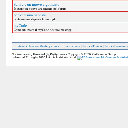
Scrivere un nuovo argomento
Iniziare un nuovo argomento nel forum.
Scrivere una risposta
Scrivere una risposta in un topic.
myCode
Come utilizzare il myCode nei tuoi messaggi.
Contattaci
|
NuclearMeeting.com - forum nucleare
|
Torna all'inizio
|
Torna al contenut
Nuclearmeeting Powered By Piattaforma - Copyright © 2026 Piattaforma Group
online dal 31 Luglio 2006Â Â ::Â Â visitatori totali