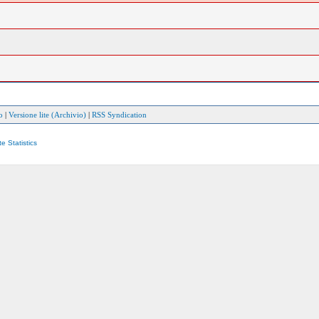
o
|
Versione lite (Archivio)
|
RSS Syndication