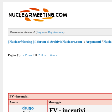
Benvenuto visitatore! (
Login
—
Registrazione
)
| NuclearMeeting | il forum di ArchivioNucleare.com |
/
Argomenti
/
Nucle
Pagine (3):
« Prima
[1]
2
3
»
Ultima »
FV - incentivi
Autore
Messaggio
drugo
FV - incentivi