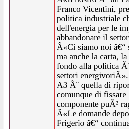
Franco Vicentini, pr
politica industriale c
dell'energia per le i
abbandonare il setto
Â«Ci siamo noi â€“ s
ma anche la carta, la
fondo alla politica Ã
settori energivoriÂ»
A3 Ã¨ quella di ripor
comunque di fissare d
componente puÃ² ra
Â«Le domande deposi
Frigerio â€“ continu