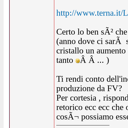
http://www.terna.it/
Certo lo ben sÃ² che
(anno dove ci sarÃ s
cristallo un aumento
tanto
Â Â ... )
Ti rendi conto dell'i
produzione da FV?
Per cortesia , rispond
retorico ecc ecc che
cosÃ¬ possiamo esser