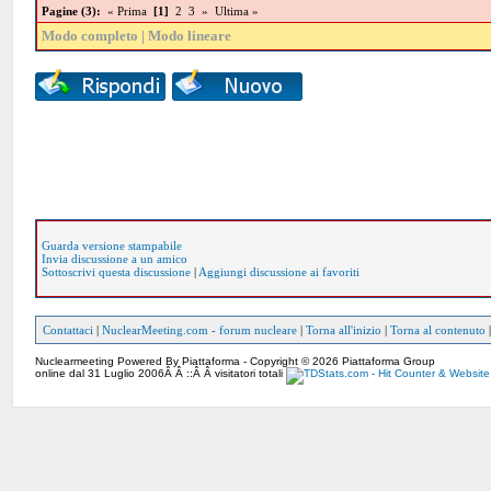
Pagine (3):
« Prima
[1]
2
3
»
Ultima »
Modo completo
|
Modo lineare
Guarda versione stampabile
Invia discussione a un amico
Sottoscrivi questa discussione
|
Aggiungi discussione ai favoriti
Contattaci
|
NuclearMeeting.com - forum nucleare
|
Torna all'inizio
|
Torna al contenuto
Nuclearmeeting Powered By Piattaforma - Copyright © 2026 Piattaforma Group
online dal 31 Luglio 2006Â Â ::Â Â visitatori totali