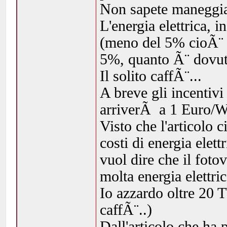
Non sapete maneggia
L'energia elettrica, 
(meno del 5% cioÃ¨ m
5%, quanto Ã¨ dovuto
Il solito caffÃ¨...
A breve gli incentivi
arriverÃ a 1 Euro/
Visto che l'articolo 
costi di energia elett
vuol dire che il foto
molta energia elettric
Io azzardo oltre 20 
caffÃ¨..)
Dall'articolo che ha 