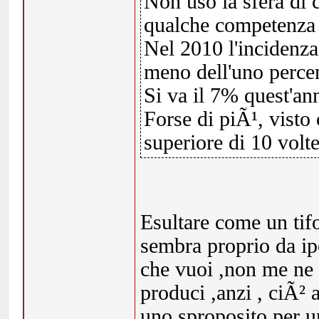
Non uso la sfera di 
qualche competenza e
Nel 2010 l'incidenza
meno dell'uno perce
Si va il 7% quest'ann
Forse di piÃ¹, visto
superiore di 10 volte
Esultare come un ti
sembra proprio da ipo
che vuoi ,non me ne
produci ,anzi , ciÃ² 
uno sproposito per 