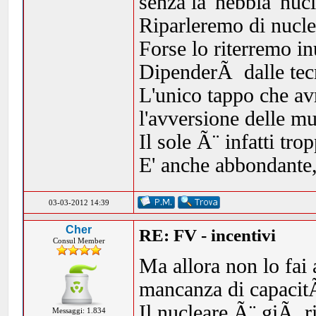
senza la 'nebbia' nuc
Riparleremo di nucle
Forse lo riterremo in
DipenderÃ dalle tecn
L'unico tappo che av
l'avversione delle mul
Il sole Ã¨ infatti tro
E' anche abbondante, 
03-03-2012 14:39
Cher
RE: FV - incentivi
Consul Member
Ma allora non lo fai 
mancanza di capacit
Il nucleare Ã¨ giÃ ri
Messaggi: 1.834