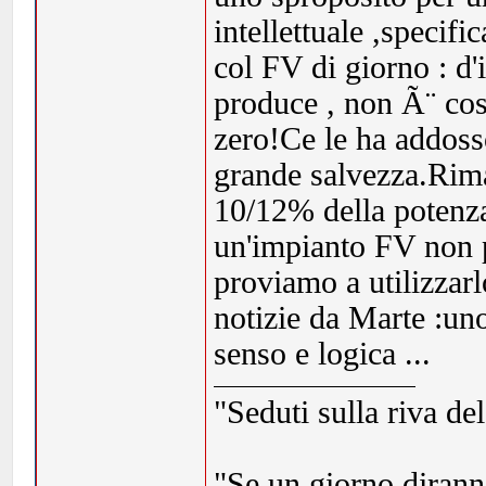
intellettuale ,specif
col FV di giorno : d
produce , non Ã¨ cost
zero!Ce le ha addosso
grande salvezza.Rim
10/12% della potenza
un'impianto FV non p
proviamo a utilizzarl
notizie da Marte :un
senso e logica ...
"Seduti sulla riva de
"Se un giorno dirann