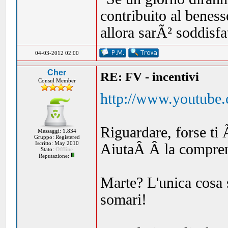
contribuito al beness
allora sarÃ² soddisf
04-03-2012 02:00
Cher
RE: FV - incentivi
Consul Member
http://www.youtub
Riguardare, forse ti 
Messaggi: 1.834
Gruppo: Registered
Iscritto: May 2010
AiutaÂ Â la compren
Stato:
Offline
Reputazione:
Marte? L'unica cosa 
somari!