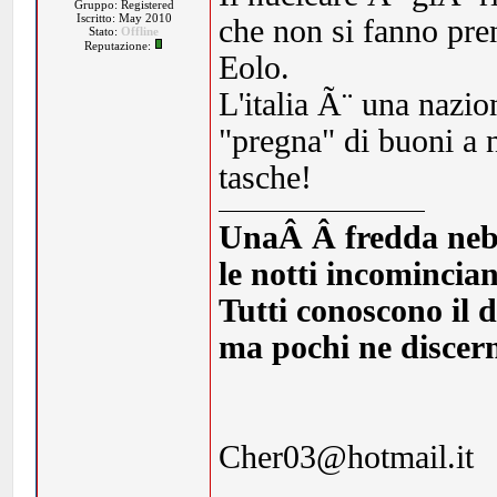
Gruppo: Registered
Iscritto: May 2010
che non si fanno pre
Stato:
Offline
Reputazione:
Eolo.
L'italia Ã¨ una nazi
"pregna" di buoni a nu
tasche!
UnaÂ Â fredda nebbia
le notti incomincia
Tutti conoscono il d
ma pochi ne discern
Cher03@hotmail.it