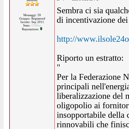
Member
Sembra ci sia qualche
Messaggi: 59
di incentivazione dei
Gruppo: Registered
Iscritto: Sep 2011
Stato:
Offline
Reputazione:
http://www.ilsole24
Riporto un estratto:
"
Per la Federazione N
principali nell'energi
liberalizzazione del 
oligopolio ai fornitor
insopportabile della
rinnovabili che finis