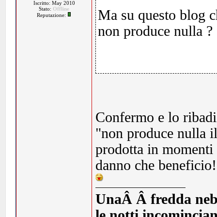
Iscritto: May 2010
Stato:
Offline
Ma su questo blog ch
Reputazione:
non produce nulla ?
Confermo e lo ribadi
"non produce nulla i
prodotta in momenti (
danno che beneficio!
UnaÂ Â fredda nebbia
le notti incomincia