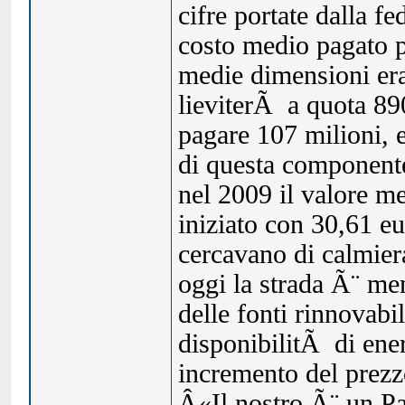
cifre portate dalla f
costo medio pagato 
medie dimensioni era
lieviterÃ a quota 890
pagare 107 milioni, 
di questa componente
nel 2009 il valore m
iniziato con 30,61 eu
cercavano di calmiera
oggi la strada Ã¨ men
delle fonti rinnovabi
disponibilitÃ di ene
incremento del prezz
Â«Il nostro Ã¨ un Pa