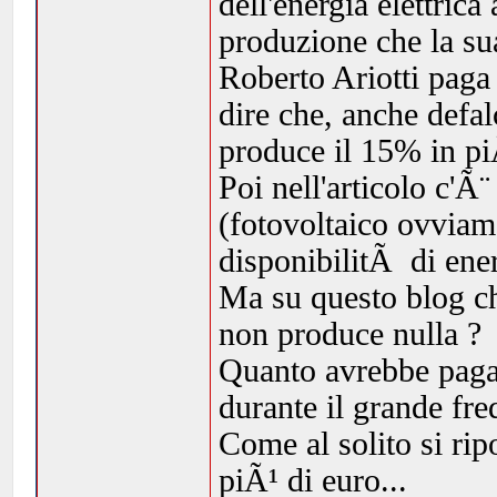
dell'energia elettrica
produzione che la su
Roberto Ariotti paga 
dire che, anche defa
produce il 15% in pi
Poi nell'articolo c'Ã¨
(fotovoltaico ovvia
disponibilitÃ di ener
Ma su questo blog ch
non produce nulla ?
Quanto avrebbe pagato
durante il grande fr
Come al solito si rip
piÃ¹ di euro...