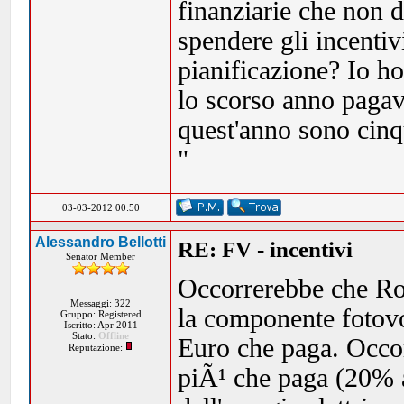
finanziarie che non d
spendere gli incenti
pianificazione? Io h
lo scorso anno pagavo
quest'anno sono cin
"
03-03-2012 00:50
Alessandro Bellotti
RE: FV - incentivi
Senator Member
Occorrerebbe che Rob
Messaggi: 322
la componente fotovo
Gruppo: Registered
Iscritto: Apr 2011
Stato:
Offline
Euro che paga. Occor
Reputazione:
piÃ¹ che paga (20% a