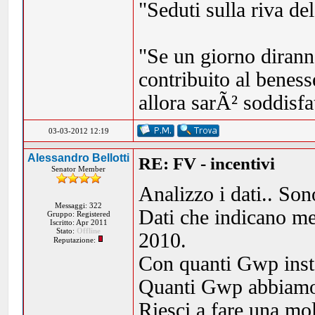
"Seduti sulla riva de
"Se un giorno dirann
contribuito al beness
allora sarÃ² soddisf
03-03-2012 12:19
Alessandro Bellotti
RE: FV - incentivi
Senator Member
Analizzo i dati.. Sono
Messaggi: 322
Dati che indicano me
Gruppo: Registered
Iscritto: Apr 2011
Stato:
Offline
2010.
Reputazione:
Con quanti Gwp insta
Quanti Gwp abbiamo 
Riesci a fare una mol