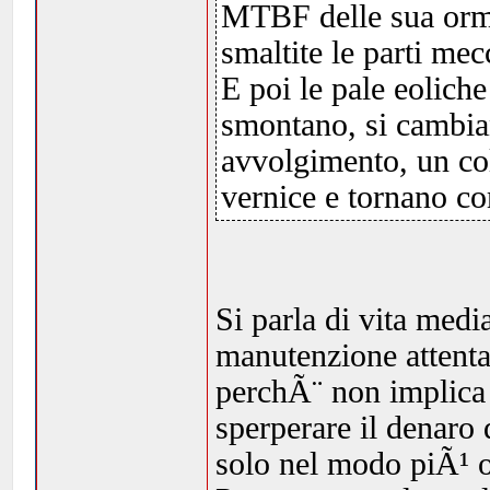
MTBF delle sua orm
smaltite le parti me
E poi le pale eolich
smontano, si cambian
avvolgimento, un col
vernice e tornano c
Si parla di vita med
manutenzione attenta
perchÃ¨ non implica 
sperperare il denaro
solo nel modo piÃ¹ o