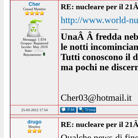
Cher
RE: nucleare per il 21
Consul Member
http://www.world-nu
UnaÂ Â fredda nebbia
Messaggi: 1.834
Gruppo: Registered
le notti incomincia
Iscritto: May 2010
Stato:
Offline
Tutti conoscono il d
Reputazione:
ma pochi ne discern
Cher03@hotmail.it
25-03-2012 17:54
drugo
RE: nucleare per il 21
Member
Qualche news di fine