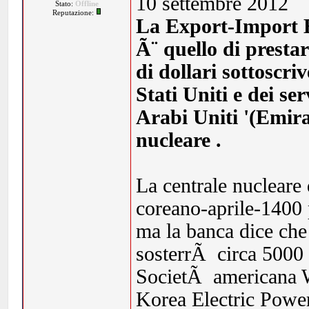
10 settembre 2012
Stato:
Offline
Reputazione:
La Export-Import B
Ã¨ quello di prest
di dollari sottoscri
Stati Uniti e dei se
Arabi Uniti '(Emira
nucleare .
La centrale nuclear
coreano-aprile-1400 p
ma la banca dice che 
sosterrÃ circa 5000 p
SocietÃ americana 
Korea Electric Powe