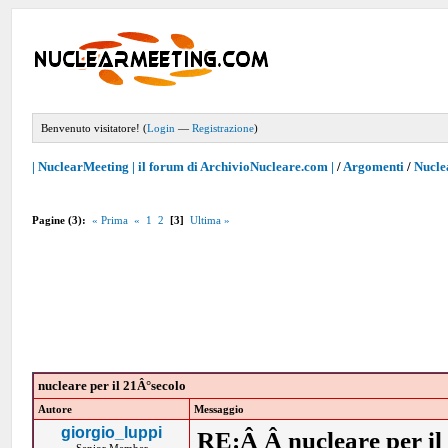
Benvenuto visitatore! (
Login
—
Registrazione
)
| NuclearMeeting | il forum di ArchivioNucleare.com |
/
Argomenti
/
Nucle
Pagine (3):
« Prima
«
1
2
[3]
Ultima »
nucleare per il 21Â°secolo
Autore
Messaggio
giorgio_luppi
RE:Â Â nucleare per il