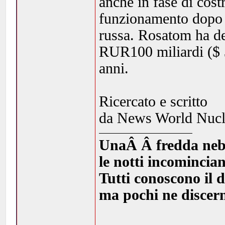
anche in fase di cos
funzionamento dopo i
russa. Rosatom ha det
RUR100 miliardi ($ 3
anni.
Ricercato e scritto
da News World Nucl
UnaÂ Â fredda nebbia
le notti incomincia
Tutti conoscono il d
ma pochi ne discern