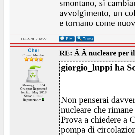
smontano, si cambian
avvolgimento, un col
e tornano come nuov
11-03-2012 18:27
Cher
RE: Â Â nucleare per i
Consul Member
giorgio_luppi ha Sc
Messaggi: 1.834
Gruppo: Registered
Iscritto: May 2010
Stato:
Offline
Non penserai davvero
Reputazione:
nucleare che rimane 
Prova a chiedere a C
pompa di circolazion