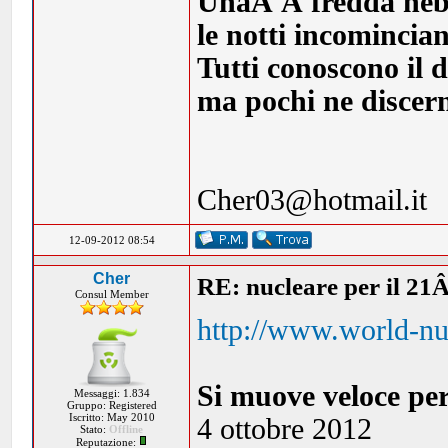
UnaÂ Â fredda nebbia
le notti incomincia
Tutti conoscono il d
ma pochi ne discern
Cher03@hotmail.it
12-09-2012 08:54
Cher
RE: nucleare per il 21
Consul Member
http://www.world-nu
Si muove veloce per
Messaggi: 1.834
Gruppo: Registered
Iscritto: May 2010
4 ottobre 2012
Stato:
Offline
Reputazione: