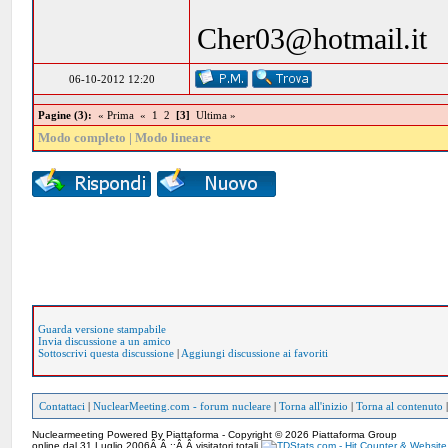
Cher03@hotmail.it
06-10-2012 12:20
Pagine (3):
« Prima
«
1
2
[3]
Ultima »
Modo completo
|
Modo lineare
Guarda versione stampabile
Invia discussione a un amico
Sottoscrivi questa discussione
|
Aggiungi discussione ai favoriti
Contattaci
|
NuclearMeeting.com - forum nucleare
|
Torna all'inizio
|
Torna al contenuto
Nuclearmeeting Powered By Piattaforma - Copyright © 2026 Piattaforma Group
online dal 31 Luglio 2006Â Â ::Â Â visitatori totali