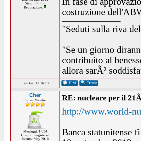
In fase di approvazi
Stato:
Offline
Reputazione:
costruzione dell'AB
"Seduti sulla riva de
"Se un giorno dirann
contribuito al beness
allora sarÃ² soddisf
02-04-2012 16:13
Cher
RE: nucleare per il 21
Consul Member
http://www.world-nu
Banca statunitense 
Messaggi: 1.834
Gruppo: Registered
Iscritto: May 2010