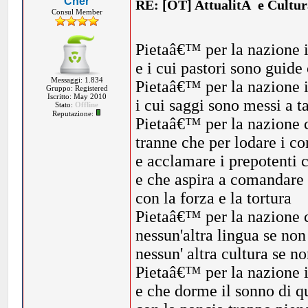
Cher
RE: [OT] AttualitÃ e Cultu
Consul Member
Pietaâ€™ per la nazione 
e i cui pastori sono guide 
Messaggi: 1.834
Pietaâ€™ per la nazione i
Gruppo: Registered
Iscritto: May 2010
i cui saggi sono messi a t
Stato:
Offline
Reputazione:
Pietaâ€™ per la nazione c
tranne che per lodare i co
e acclamare i prepotenti 
e che aspira a comandare
con la forza e la tortura
Pietaâ€™ per la nazione 
nessun'altra lingua se non
nessun' altra cultura se no
Pietaâ€™ per la nazione 
e che dorme il sonno di qu