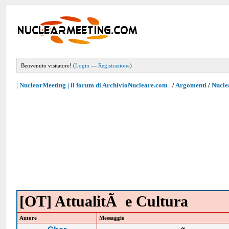
Benvenuto visitatore! (
Login
—
Registrazione
)
| NuclearMeeting | il forum di ArchivioNucleare.com |
/
Argomenti
/
Nucle
[OT] AttualitÃ e Cultura
Autore
Messaggio