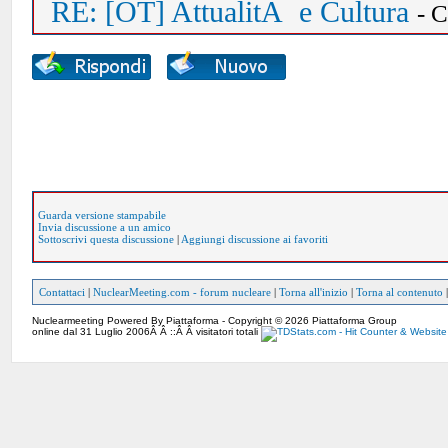
RE: [OT] AttualitÃ e Cultura
- 
Guarda versione stampabile
Invia discussione a un amico
Sottoscrivi questa discussione
|
Aggiungi discussione ai favoriti
Contattaci
|
NuclearMeeting.com - forum nucleare
|
Torna all'inizio
|
Torna al contenuto
Nuclearmeeting Powered By Piattaforma - Copyright © 2026 Piattaforma Group
online dal 31 Luglio 2006Â Â ::Â Â visitatori totali