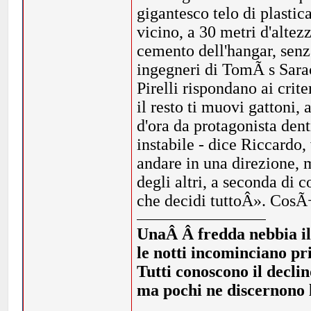
gigantesco telo di plastic
vicino, a 30 metri d'altez
cemento dell'hangar, senz
ingegneri di TomÃ s Sarac
Pirelli rispondano ai crit
il resto ti muovi gattoni, a
d'ora da protagonista den
instabile - dice Riccardo,
andare in una direzione,
degli altri, a seconda di
che decidi tuttoÂ». CosÃ¬
UnaÂ Â fredda nebbia illi
le notti incominciano pr
Tutti conoscono il declin
ma pochi ne discernono l