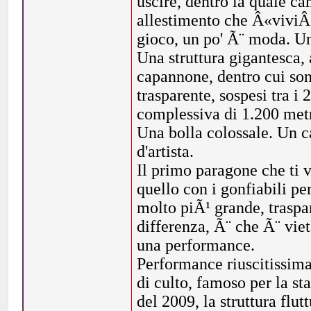
uscire, dentro la quale cam
allestimento che Â«viviÂ»,
gioco, un po' Ã¨ moda. Un
Una struttura gigantesca, 
capannone, dentro cui sono
trasparente, sospesi tra i 
complessiva di 1.200 metri
Una bolla colossale. Un
d'artista.
Il primo paragone che ti 
quello con i gonfiabili pe
molto piÃ¹ grande, traspare
differenza, Ã¨ che Ã¨ viet
una performance.
Performance riuscitissima
di culto, famoso per la st
del 2009, la struttura flut