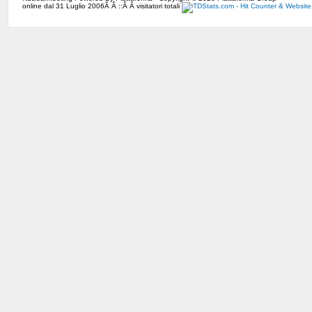
online dal 31 Luglio 2006Â Â ::Â Â visitatori totali