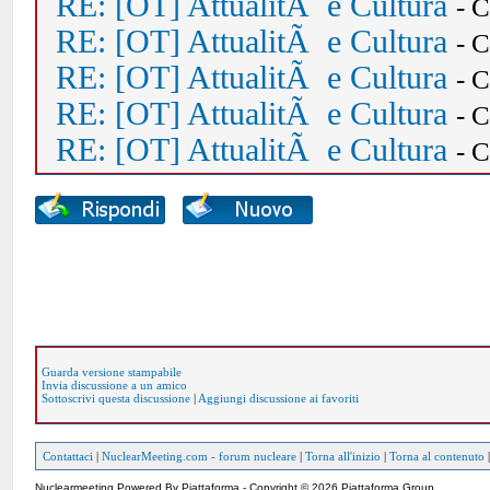
RE: [OT] AttualitÃ e Cultura
- 
RE: [OT] AttualitÃ e Cultura
- 
RE: [OT] AttualitÃ e Cultura
- 
RE: [OT] AttualitÃ e Cultura
- 
RE: [OT] AttualitÃ e Cultura
- 
Guarda versione stampabile
Invia discussione a un amico
Sottoscrivi questa discussione
|
Aggiungi discussione ai favoriti
Contattaci
|
NuclearMeeting.com - forum nucleare
|
Torna all'inizio
|
Torna al contenuto
Nuclearmeeting Powered By Piattaforma - Copyright © 2026 Piattaforma Group