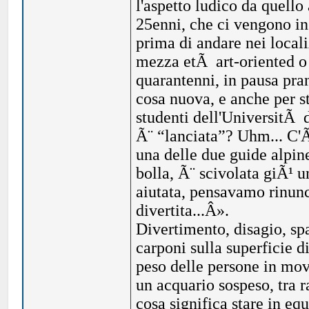
l'aspetto ludico da quello 
25enni, che ci vengono in
prima di andare nei local
mezza etÃ art-oriented o 
quarantenni, in pausa pra
cosa nuova, e anche per st
studenti dell'UniversitÃ
Ã¨ “lanciata”? Uhm... C'Ã
una delle due guide alpine
bolla, Ã¨ scivolata giÃ¹ u
aiutata, pensavamo rinunc
divertita...Â».
Divertimento, disagio, s
carponi sulla superficie di
peso delle persone in mov
un acquario sospeso, tra 
cosa significa stare in equ