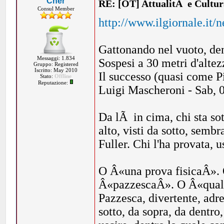
Cher
RE: [OT] AttualitÃ e Cultu
Consul Member
http://www.ilgiornale.it/
Gattonando nel vuoto, dent
Messaggi: 1.834
Sospesi a 30 metri d'alte
Gruppo: Registered
Iscritto: May 2010
Il successo (quasi come Pi
Stato:
Offline
Reputazione:
Luigi Mascheroni - Sab, 
Da lÃ in cima, chi sta sot
alto, visti da sotto, semb
Fuller. Chi l'ha provata,
O Â«una prova fisicaÂ».
Â«pazzescaÂ». O Â«qualco
Pazzesca, divertente, adre
sotto, da sopra, da dentro,