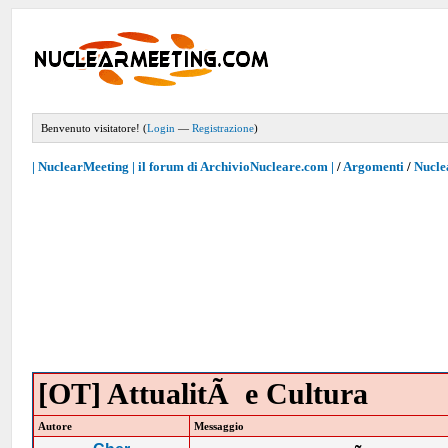
Benvenuto visitatore! (
Login
—
Registrazione
)
| NuclearMeeting | il forum di ArchivioNucleare.com |
/
Argomenti
/
Nucle
[OT] AttualitÃ e Cultura
Autore
Messaggio