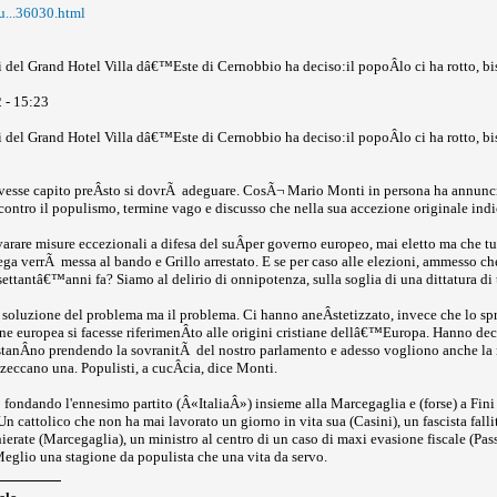
tu...36030.html
oni del Grand Hotel Villa dâ€™Este di Cernobbio ha deciso:il popoÂ­lo ci ha rotto, bi
 - 15:23
oni del Grand Hotel Villa dâ€™Este di Cernobbio ha deciso:il popoÂ­lo ci ha rotto, bi
se capito preÂ­sto si dovrÃ adeguare. CosÃ¬ Mario Monti in persona ha annunciat
 contro il populismo, termine vago e discusso che nella sua accezione originale indica
arare misure eccezionali a difesa del suÂ­per governo europeo, mai eletto ma che t
ga verrÃ messa al bando e Grillo arrestato. E se per caso alle elezioni, ammesso che
ettantâ€™anni fa? Siamo al delirio di onnipotenza, sulla soglia di una dittatura di 
uzione del problema ma il problema. Ci hanno aneÂ­stetizzato, invece che lo spray
ione europea si facesse riferimenÂ­to alle origini cristiane dellâ€™Europa. Hanno de
Si stanÂ­no prendendo la sovranitÃ del nostro parlamento e adesso vogliono anche la n
zzeccano una. Populisti, a cucÂ­cia, dice Monti.
ondando l'ennesimo partito (Â«ItaliaÂ») insieme alla Marcegaglia e (forse) a Fini da
n cattolico che non ha mai lavorato un giorno in vita sua (Casini), un fascista fall
erate (Marcegaglia), un ministro al centro di un caso di maxi evasione fiscale (Pass
 Meglio una stagione da populista che una vita da servo.