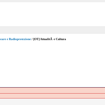
eare e Radioprotezione
/
[OT] AttualitÃ e Cultura