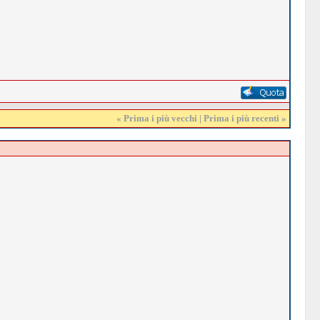
«
Prima i più vecchi
|
Prima i più recenti
»