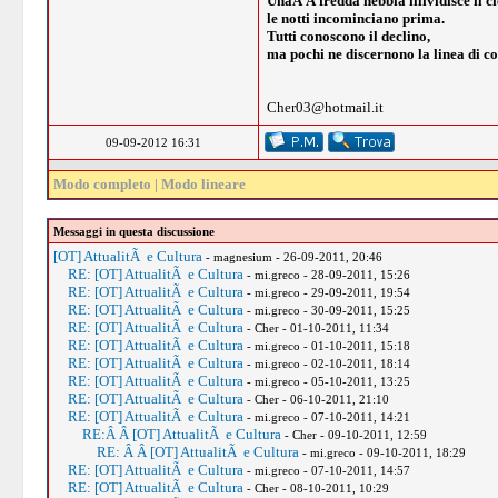
UnaÂ Â fredda nebbia illividisce il ci
le notti incominciano prima.
Tutti conoscono il declino,
ma pochi ne discernono la linea di co
Cher03@hotmail.it
09-09-2012 16:31
Modo completo
|
Modo lineare
Messaggi in questa discussione
[OT] AttualitÃ e Cultura
- magnesium - 26-09-2011, 20:46
RE: [OT] AttualitÃ e Cultura
- mi.greco - 28-09-2011, 15:26
RE: [OT] AttualitÃ e Cultura
- mi.greco - 29-09-2011, 19:54
RE: [OT] AttualitÃ e Cultura
- mi.greco - 30-09-2011, 15:25
RE: [OT] AttualitÃ e Cultura
- Cher - 01-10-2011, 11:34
RE: [OT] AttualitÃ e Cultura
- mi.greco - 01-10-2011, 15:18
RE: [OT] AttualitÃ e Cultura
- mi.greco - 02-10-2011, 18:14
RE: [OT] AttualitÃ e Cultura
- mi.greco - 05-10-2011, 13:25
RE: [OT] AttualitÃ e Cultura
- Cher - 06-10-2011, 21:10
RE: [OT] AttualitÃ e Cultura
- mi.greco - 07-10-2011, 14:21
RE:Â Â [OT] AttualitÃ e Cultura
- Cher - 09-10-2011, 12:59
RE: Â Â [OT] AttualitÃ e Cultura
- mi.greco - 09-10-2011, 18:29
RE: [OT] AttualitÃ e Cultura
- mi.greco - 07-10-2011, 14:57
RE: [OT] AttualitÃ e Cultura
- Cher - 08-10-2011, 10:29