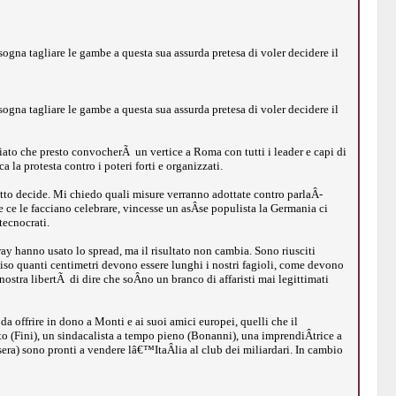
sogna tagliare le gambe a questa sua assurda pretesa di voler decidere il
sogna tagliare le gambe a questa sua assurda pretesa di voler decidere il
o che presto convocherÃ un vertice a Roma con tutti i leader e capi di
 la protesta contro i poteri forti e organizzati.
utto decide. Mi chiedo quali misure verranno adottate contro parlaÂ­
 ce le facciano celebrare, vincesse un asÂ­se populista la Germania ci
tecnocrati.
 hanno usato lo spread, ma il risultato non cambia. Sono riusciti
ciso quanti centimetri devono essere lunghi i nostri fagioli, come devono
ostra libertÃ di dire che soÂ­no un branco di affaristi mai legittimati
 offrire in dono a Monti e ai suoi amici europei, quelli che il
ito (Fini), un sindacalista a tempo pieno (Bonanni), una imprendiÂ­trice a
era) sono pronti a vendere lâ€™ItaÂ­lia al club dei miliardari. In cambio