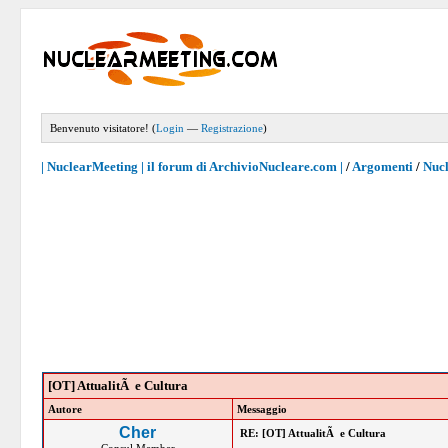
Benvenuto visitatore! (
Login
—
Registrazione
)
| NuclearMeeting | il forum di ArchivioNucleare.com |
/
Argomenti
/
Nucl
[OT] AttualitÃ e Cultura
Autore
Messaggio
Cher
RE: [OT] AttualitÃ e Cultura