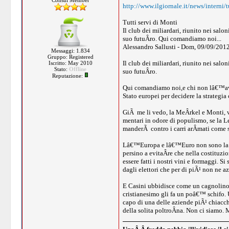
Consul Member
http://www.ilgiornale.it/news/interni/
Tutti servi di Monti
Il club dei miliardari, riunito nei sal
suo futuÂ­ro. Qui comandiamo noi...
Alessandro Sallusti - Dom, 09/09/2012
Messaggi: 1.834
Gruppo: Registered
Il club dei miliardari, riunito nei sal
Iscritto: May 2010
Stato:
Offline
suo futuÂ­ro.
Reputazione:
Qui comandiamo noi,e chi non lâ€™aves
Stato europei per decidere la strategia
GiÃ me li vedo, la MeÂ­rkel e Monti, v
mentari in odore di populismo, se la Le
manderÃ contro i carri arÂ­mati come s
Lâ€™Europa e lâ€™Euro non sono la sol
persino a evitaÂ­re che nella costituz
essere fatti i nostri vini e formaggi. 
dagli elettori che per di piÃ¹ non ne a
E Casini ubbidisce come un cagnolino f
cristianesimo gli fa un poâ€™ schifo. U
capo di una delle aziende piÃ¹ chiacchi
della solita poltroÂ­na. Non ci siamo.