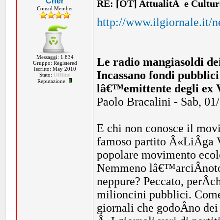
Cher
RE: [OT] AttualitÃ e Cultu
Consul Member
http://www.ilgiornale.it/n
Messaggi: 1.834
Le radio mangiasoldi dei
Gruppo: Registered
Iscritto: May 2010
Incassano fondi pubblici 
Stato:
Offline
Reputazione:
lâ€™emittente degli ex V
Paolo Bracalini - Sab, 01
E chi non conosce il mov
famoso partito Â«LiÂ­ga 
popolare movimento eco
Nemmeno lâ€™arciÂ­noto 
neppure? Peccato, perÂ­c
milioncini pubblici. Come
giornali che godoÂ­no dei 