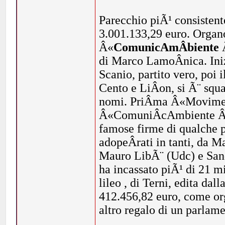
Parecchio piÃ¹ consistent
3.001.133,29 euro. Organ
Â«
ComunicAmÂ­biente
Â
di Marco LamoÂ­nica. Ini
Scanio, partito vero, poi i
Cento e LiÂ­on, si Ã¨ squag
nomi. PriÂ­ma Â«Moviment
Â«ComuniÂ­cAmbiente Â». 
famose firme di qualche p
adopeÂ­rati in tanti, da 
Mauro LibÃ¨ (Udc) e San
ha incassato piÃ¹ di 21 
lileo , di Terni, edita da
412.456,82 euro, come o
altro regalo di un parlame