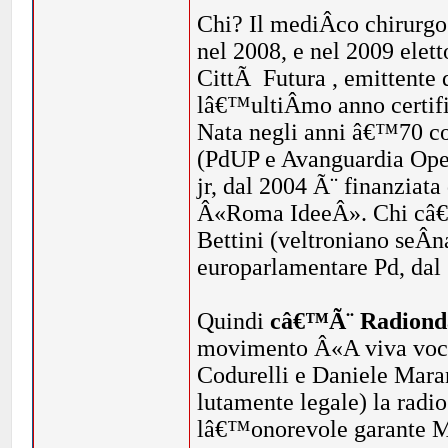
Chi? Il mediÂ­co chirurgo
nel 2008, e nel 2009 elet
CittÃ Futura , emittente 
lâ€™ultiÂ­mo anno certifi
Nata negli anni â€™70 com
(PdUP e Avanguardia Oper
jr, dal 2004 Ã¨ finanziata
Â«Roma IdeeÂ». Chi câ€™
Bettini (veltroniano seÂ­
europarlamentare Pd, dal 
Quindi
câ€™Ã¨ Radiond
movimento Â«A viva voceÂ
Codurelli e Daniele Mara
lutamente legale) la radi
lâ€™onorevole garante Ma