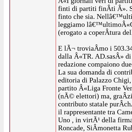
Â«I giornali veri di partiti 
finti di partiti finÂ­ti Â».
finto che sia. Nellâ€™ult
leggiamo lâ€™ultimoÂ«Con
(erogato a coperÂ­tura d
E lÃ¬ troviaÂ­mo i 503.34
dalla Â«TR. AD.sasÂ» di R
redazione compaiono due 
La sua domanda di contri
editoria di Palazzo Chigi
partito Â«Liga Fronte Ven
(nÃ© elettori) ma, graÂ­zie
contributo statale purÂ­c
il rappresentante tra Cam
Uno , in virtÃ¹ della fir
Roncade, SiÂ­monetta Ru