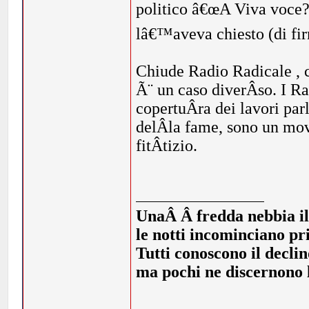
politico â€œA Viva voce?
lâ€™aveva chiesto (di firm
Chiude Radio Radicale , 
Ã¨ un caso diverÂ­so. I R
copertuÂ­ra dei lavori par
delÂ­la fame, sono un mov
fitÂ­tizio.
UnaÂ Â fredda nebbia illi
le notti incominciano pr
Tutti conoscono il declin
ma pochi ne discernono l