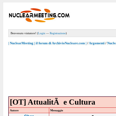
Benvenuto visitatore! (
Login
—
Registrazione
)
| NuclearMeeting | il forum di ArchivioNucleare.com |
/
Argomenti
/
Nucle
[OT] AttualitÃ e Cultura
Autore
Messaggio