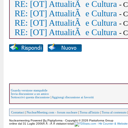
RE: [OT] AttualitÃ e Cultura
- 
RE: [OT] AttualitÃ e Cultura
- 
RE: [OT] AttualitÃ e Cultura
- 
RE: [OT] AttualitÃ e Cultura
- 
Guarda versione stampabile
Invia discussione a un amico
Sottoscrivi questa discussione
|
Aggiungi discussione ai favoriti
Contattaci
|
NuclearMeeting.com - forum nucleare
|
Torna all'inizio
|
Torna al contenuto
Nuclearmeeting Powered By Piattaforma - Copyright © 2026 Piattaforma Group
online dal 31 Luglio 2006Â Â ::Â Â visitatori totali