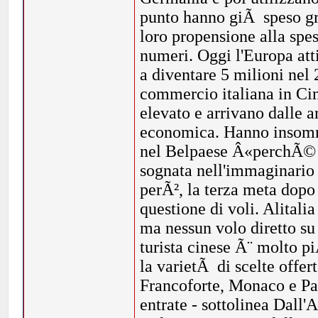
punto hanno giÃ speso gra
loro propensione alla spe
numeri. Oggi l'Europa attir
a diventare 5 milioni nel
commercio italiana in Cina
elevato e arrivano dalle a
economica. Hanno insomma
nel Belpaese Â«perchÃ© - 
sognata nell'immaginario 
perÃ², la terza meta dop
questione di voli. Alital
ma nessun volo diretto su
turista cinese Ã¨ molto pi
la varietÃ di scelte offert
Francoforte, Monaco e Pa
entrate - sottolinea Dall'