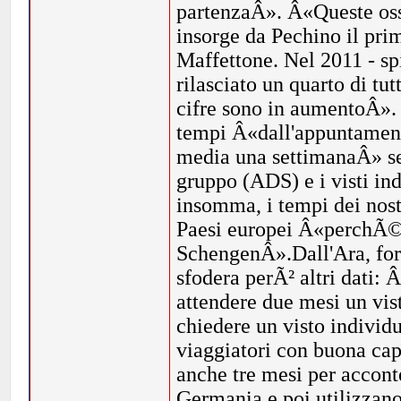
partenzaÂ». Â«Queste osse
insorge da Pechino il pri
Maffettone. Nel 2011 - spi
rilasciato un quarto di tu
cifre sono in aumentoÂ». 
tempi Â«dall'appuntament
media una settimanaÂ» sen
gruppo (ADS) e i visti ind
insomma, i tempi dei nostr
Paesi europei Â«perchÃ© l
SchengenÂ».Dall'Ara, fort
sfodera perÃ² altri dati: 
attendere due mesi un vist
chiedere un visto individu
viaggiatori con buona cap
anche tre mesi per acconte
Germania e poi utilizzano 