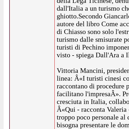
della Lega Ticinese, denu
dall'Italia a un turismo ch
ghiotto.Secondo Giancarlo
autore del libro Come accog
di Chiasso sono solo l'est
turismo dalle smisurate po
turisti di Pechino impone
visto - spiega Dall'Ara a I
Vittoria Mancini, presiden
linea: Â«I turisti cinesi c
raccontano di procedure pe
facilitano l'impresaÂ». P
cresciuta in Italia, collab
Â«Qui - racconta Valeria -
troppo poco personale al c
bisogna presentare le do