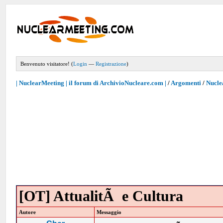
Benvenuto visitatore! (
Login
—
Registrazione
)
| NuclearMeeting | il forum di ArchivioNucleare.com |
/
Argomenti
/
Nucle
[OT] AttualitÃ e Cultura
Autore
Messaggio