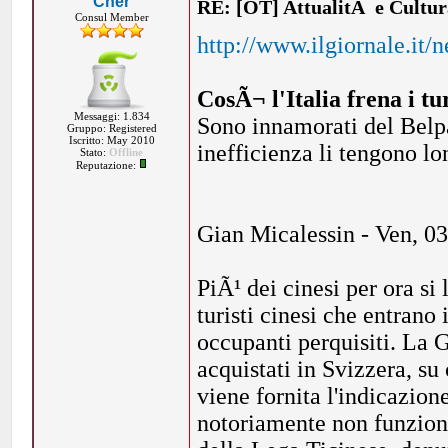
Cher
RE: [OT] AttualitÃ e Cultu
Consul Member
http://www.ilgiornale.it/
CosÃ¬ l'Italia frena i tur
Messaggi: 1.834
Sono innamorati del Belp
Gruppo: Registered
Iscritto: May 2010
inefficienza li tengono l
Stato:
Offline
Reputazione:
Gian Micalessin - Ven, 0
PiÃ¹ dei cinesi per ora si
turisti cinesi che entrano
occupanti perquisiti. La 
acquistati in Svizzera, su 
viene fornita l'indicazion
notoriamente non funzion