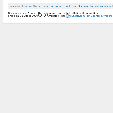
Contattaci
|
NuclearMeeting.com - forum nucleare
|
Torna all'inizio
|
Torna al contenuto
Nuclearmeeting Powered By Piattaforma - Copyright © 2026 Piattaforma Group
online dal 31 Luglio 2006Â Â ::Â Â visitatori totali