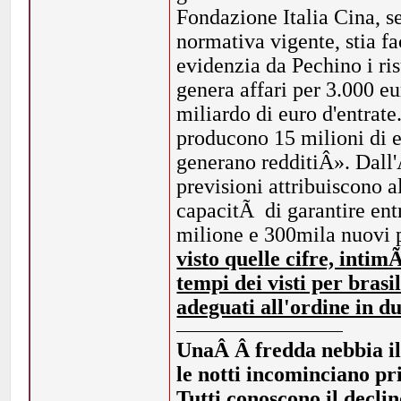
Fondazione Italia Cina, s
normativa vigente, stia f
evidenzia da Pechino i ri
genera affari per 3.000 eu
miliardo di euro d'entrate
producono 15 milioni di e
generano redditiÂ». Dall'
previsioni attribuiscono a
capacitÃ di garantire entr
milione e 300mila nuovi p
visto quelle cifre, intim
tempi dei visti per brasil
adeguati all'ordine in d
UnaÂ Â fredda nebbia illi
le notti incominciano pr
Tutti conoscono il declin