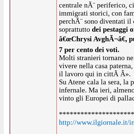
centrale nÃ¨ periferico, 
immigrati storici, con fam
perchÃ¨ sono diventati il 
soprattutto
dei pestaggi 
â€œChrysi AvghÃ¬â€, pu
7 per cento dei voti.
Molti stranieri tornano n
vivere nella casa paterna,
il lavoro qui in cittÃ Â».
Su Atene cala la sera, la 
infernale. Ma ieri, almeno
vinto gli Europei di pall
********************
http://www.ilgiornale.it/