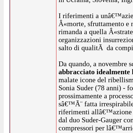
I riferimenti a unâ€™azi
Â«morte, sfruttamento e n
rimanda a quella Â«strat
organizzazioni insurrezio
salto di qualitÃ da compi
Da quando, a novembre s
abbracciato idealmente l
malate icone del ribellis
Sonia Suder (78 anni) - f
prossimamente a processo 
sâ€™Ã¨ fatta irrespirabil
riferimenti allâ€™azione 
dal duo Suder-Gauger con
compressori per lâ€™arri