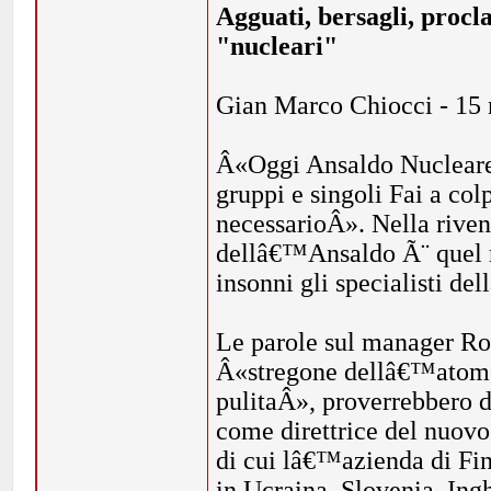
Agguati, bersagli, procl
"nucleari"
Gian Marco Chiocci - 15
Â«Oggi Ansaldo Nucleare, 
gruppi e singoli Fai a co
necessarioÂ». Nella riven
dellâ€™Ansaldo Ã¨ quel ri
insonni gli specialisti d
Le parole sul manager Ro
Â«stregone dellâ€™atomo
pulitaÂ», proverrebbero 
come direttrice del nuo
di cui lâ€™azienda di Fin
in Ucraina, Slovenia, Ing