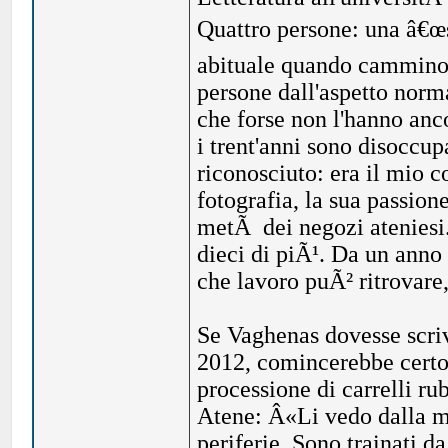
Quattro persone: una â€œs
abituale quando cammino 
persone dall'aspetto norm
che forse non l'hanno anco
i trent'anni sono disoccup
riconosciuto: era il mio 
fotografia, la sua passion
metÃ dei negozi ateniesi
dieci di piÃ¹. Da un anno 
che lavoro puÃ² ritrovare
Se Vaghenas dovesse scriv
2012, comincerebbe certo 
processione di carrelli ru
Atene: Â«Li vedo dalla mi
periferie. Sono trainati d