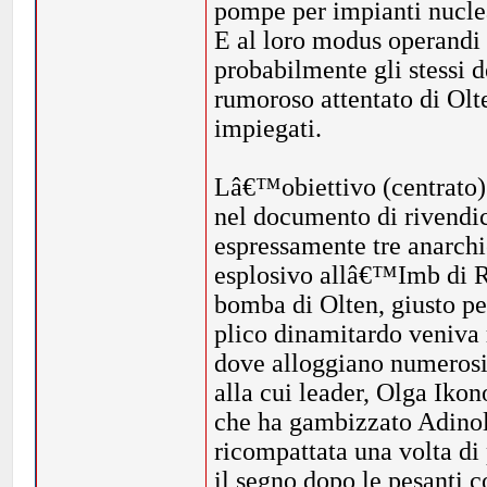
pompe per impianti nuclea
E al loro modus operandi s
probabilmente gli stessi 
rumoroso attentato di Olte
impiegati.
Lâ€™obiettivo (centrato) 
nel documento di rivendic
espressamente tre anarchi
esplosivo allâ€™Imb di Ru
bomba di Olten, giusto pe
plico dinamitardo veniva r
dove alloggiano numerosi 
alla cui leader, Olga Ikon
che ha gambizzato Adinol
ricompattata una volta di
il segno dopo le pesanti 