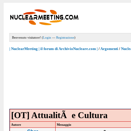
Benvenuto visitatore! (
Login
—
Registrazione
)
| NuclearMeeting | il forum di ArchivioNucleare.com |
/
Argomenti
/
Nucle
[OT] AttualitÃ e Cultura
Autore
Messaggio