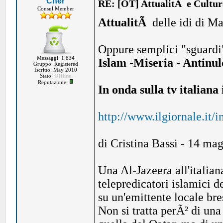
Cher
RE: [OT] AttualitÃ e Cultu
Consul Member
AttualitÃ
delle idi di M
Oppure semplici "sguardi" 
Messaggi: 1.834
Islam -Miseria - Antinu
Gruppo: Registered
Iscritto: May 2010
Stato:
Offline
Reputazione:
In onda sulla tv italiana 
http://www.ilgiornale.it/
di Cristina Bassi - 14 ma
Una Al-Jazeera all'italia
telepredicatori islamici d
su un'emittente locale bre
Non si tratta perÃ² di un