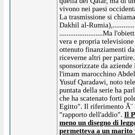
quella del Qatar, ma di un
vivono nei paesi occidenta
La trasmissione si chiama 
Dakhil al-Rumia),.............
........................Ma l'
vera e propria television
ottenuto finanziamenti da
riceverne altri per partir
sponsorizzate da aziende ita
l'imam marocchino Abdel
Yusuf Qaradawi, noto tele
puntata della serie ha par
che ha scatenato forti po
Egitto". Il riferimento Ã¨
"rapporto dell'addio".
Il 
meno un disegno di legg
permetteva a un marito v