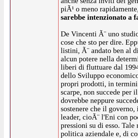
anche senza inviti del gen
piÃ¹ o meno rapidamente,
sarebbe intenzionato a f
De Vincenti Ã¨ uno studio
cose che sto per dire. Epp
listini, Ã¨ andato ben al d
alcun potere nella determi
liberi di fluttuare dal 19
dello Sviluppo economico 
propri prodotti, in termin
scarpe, non succede per i
dovrebbe neppure succede
sostenere che il governo, 
leader, cioÃ¨ l'Eni con p
pressioni su di esso. Tale
politica aziendale e, di c