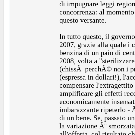
di impugnare leggi regiona
concorrenza: al momento n
questo versante.
In tutto questo, il gover
2007, grazie alla quale i
benzina di un paio di cent
2008, volta a "sterilizzare
(chissÃ perchÃ© non i pro
(espressa in dollari!), l'
compensare l'extragettito
amplificare gli effetti re
economicamente insensata
imbarazzante ripeterlo - 
di un bene. Se, passato un
la variazione Ã¨ smorzat
all'offerta, col risultato 