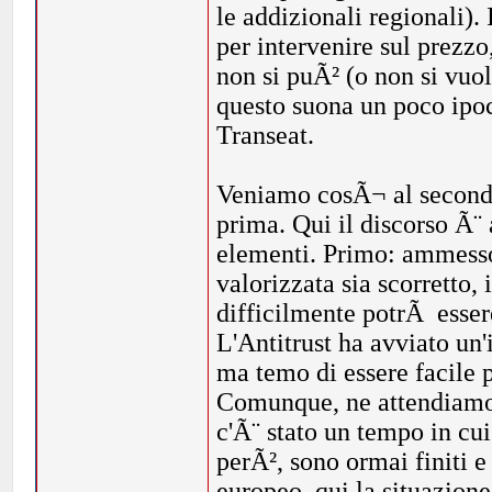
le addizionali regionali).
per intervenire sul prezzo,
non si puÃ² (o non si vuo
questo suona un poco ipocr
Transeat.
Veniamo cosÃ¬ al secondo
prima. Qui il discorso Ã¨
elementi. Primo: ammesso
valorizzata sia scorretto
difficilmente potrÃ essere
L'Antitrust ha avviato un
ma temo di essere facile p
Comunque, ne attendiamo f
c'Ã¨ stato un tempo in cui
perÃ², sono ormai finiti e
europeo, qui la situazion