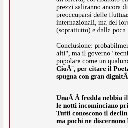
prezzi saliranno ancora d
preoccuparsi delle fluttu
internazionali, ma del loro
(soprattutto) e dalla poca
Conclusione: probabilment
alti", ma il governo "tec
popolare come un qualunq
CioÃ¨, per citare il Poet
spugna con gran dignitÃ
UnaÂ Â fredda nebbia illi
le notti incominciano pr
Tutti conoscono il declin
ma pochi ne discernono l