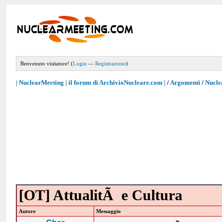
Benvenuto visitatore! (
Login
—
Registrazione
)
| NuclearMeeting | il forum di ArchivioNucleare.com |
/
Argomenti
/
Nucle
[OT] AttualitÃ e Cultura
Autore
Messaggio