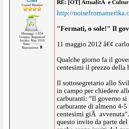
Cher
RE: [OT] AttualitÃ e Cultu
Consul Member
http://noisefromamerika.o
"Fermati, o sole!" Il go
Messaggi: 1.834
Gruppo: Registered
Iscritto: May 2010
11 maggio 2012 â€¢ carlo
Stato:
Offline
Reputazione:
Qualche giorno fa il gover
centesimi il prezzo della 
Il sottosegretario allo S
in campo per chiedere alle
carburanti: "Il governo si
carburante di almeno 4-5 c
centesimi giÃ avvenuta". 
questo invito da parte de