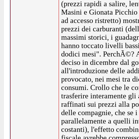
(prezzi rapidi a salire, le
Masini e Gionata Picchio p
ad accesso ristretto) most
prezzi dei carburanti (del
massimi storici, i guadagn
hanno toccato livelli bass
dodici mesi". PerchÃ©? A
deciso in dicembre dal go
all'introduzione delle ad
provocato, nei mesi tra d
consumi. Crollo che le c
trasferire interamente gli
raffinati sui prezzi alla
delle compagnie, che se i
parallelamente a quelli in
costanti), l'effetto combi
fiscale avrebbe compresso