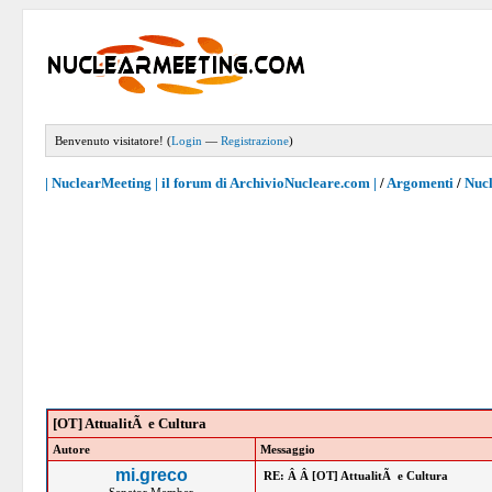
Benvenuto visitatore! (
Login
—
Registrazione
)
| NuclearMeeting | il forum di ArchivioNucleare.com |
/
Argomenti
/
Nucl
[OT] AttualitÃ e Cultura
Autore
Messaggio
mi.greco
RE: Â Â [OT] AttualitÃ e Cultura