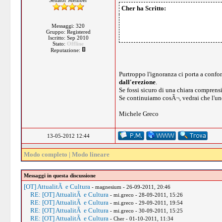
Senator Member
Cher ha Scritto:
Messaggi: 320
Gruppo: Registered
Iscritto: Sep 2010
Stato:
Offline
Reputazione:
Purtroppo l'ignoranza ci porta a confon
dall'erezione
.
Se fossi sicuro di una chiara comprensi
Se continuiamo cosÃ¬, vedrai che l'uno
Michele Greco
13-05-2012 12:44
Modo completo
|
Modo lineare
Messaggi in questa discussione
[OT] AttualitÃ e Cultura
- magnesium - 26-09-2011, 20:46
RE: [OT] AttualitÃ e Cultura
- mi.greco - 28-09-2011, 15:26
RE: [OT] AttualitÃ e Cultura
- mi.greco - 29-09-2011, 19:54
RE: [OT] AttualitÃ e Cultura
- mi.greco - 30-09-2011, 15:25
RE: [OT] AttualitÃ e Cultura
- Cher - 01-10-2011, 11:34