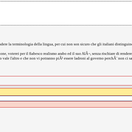
dere la terminologia della lingua, per cui non son sicuro che gli italiani distinguin
one, voterei per il fiabesco realismo arabo ed il suo AlÃ¬, senza rischiare di render
 vale l'altro e che non vi potranno piÃ¹ essere ladroni al governo perchÃ¨ non ci s