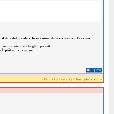
o
il dare dal prendere, la secessione dalla recessione e l'elezione
e dannosi potenti anche gli impotenti.
arÃ piÃ¹ nulla da rubare.
«
Prima i più vecchi
|
Prima i più recenti
»