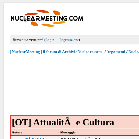
Benvenuto visitatore! (
Login
—
Registrazione
)
| NuclearMeeting | il forum di ArchivioNucleare.com |
/
Argomenti
/
Nucle
[OT] AttualitÃ e Cultura
Autore
Messaggio