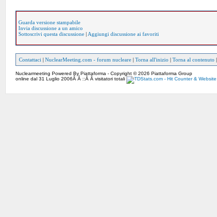
Guarda versione stampabile
Invia discussione a un amico
Sottoscrivi questa discussione
|
Aggiungi discussione ai favoriti
Contattaci
|
NuclearMeeting.com - forum nucleare
|
Torna all'inizio
|
Torna al contenuto
Nuclearmeeting Powered By Piattaforma - Copyright © 2026 Piattaforma Group
online dal 31 Luglio 2006Â Â ::Â Â visitatori totali