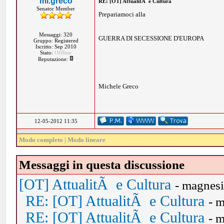
mi.greco
RE: [OT] AttualitÃ e Cultura
Senator Member
Prepariamoci alla
Messaggi: 320
GUERRA DI SECESSIONE D'EUROPA
Gruppo: Registered
Iscritto: Sep 2010
Stato:
Offline
Reputazione:
Michele Greco
12-05-2012 11:35
Modo completo
|
Modo lineare
Messaggi in questa discussione
[OT] AttualitÃ e Cultura
- magnes
RE: [OT] AttualitÃ e Cultura
- 
RE: [OT] AttualitÃ e Cultura
- 