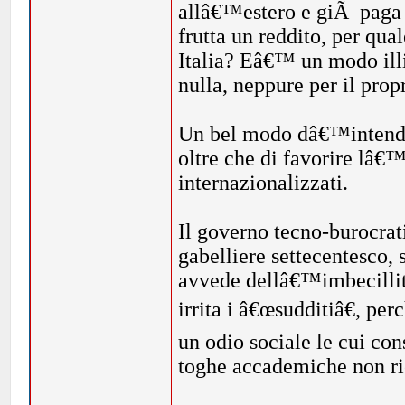
allâ€™estero e giÃ paga n
frutta un reddito, per qua
Italia? Eâ€™ un modo illib
nulla, neppure per il prop
Un bel modo dâ€™intender
oltre che di favorire lâ€™
internazionalizzati.
Il governo tecno-burocra
gabelliere settecentesco, s
avvede dellâ€™imbecillit
irrita i â€œsudditiâ€, pe
un odio sociale le cui co
toghe accademiche non r