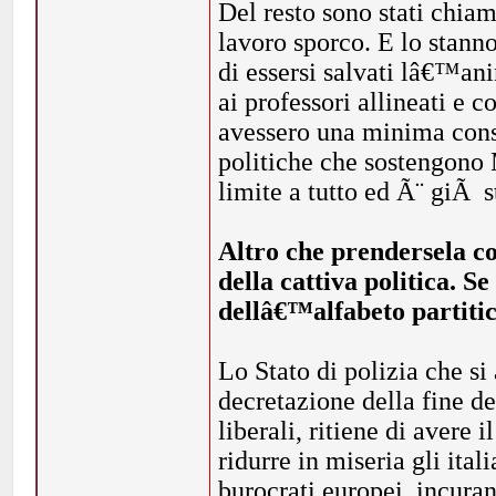
Del resto sono stati chiam
lavoro sporco. E lo stann
di essersi salvati lâ€™a
ai professori allineati e c
avessero una minima cons
politiche che sostengono
limite a tutto ed Ã¨ giÃ 
Altro che prendersela co
della cattiva politica. S
dellâ€™alfabeto partitic
Lo Stato di polizia che si 
decretazione della fine de
liberali, ritiene di avere
ridurre in miseria gli ital
burocrati europei, incura