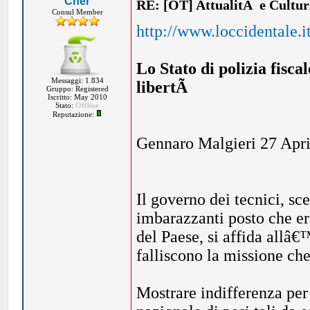
Cher
RE: [OT] AttualitÃ e Cultu
Consul Member
http://www.loccidentale.
Lo Stato di polizia fisc
Messaggi: 1.834
libertÃ
Gruppo: Registered
Iscritto: May 2010
Stato:
Offline
Reputazione:
Gennaro Malgieri 27 Apr
Il governo dei tecnici, sc
imbarazzanti posto che er
del Paese, si affida allâ€
falliscono la missione che
Mostrare indifferenza per