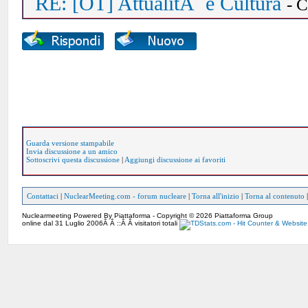
RE: [OT] AttualitÃ e Cultura
- 
Guarda versione stampabile
Invia discussione a un amico
Sottoscrivi questa discussione
|
Aggiungi discussione ai favoriti
Contattaci
|
NuclearMeeting.com - forum nucleare
|
Torna all'inizio
|
Torna al contenuto
Nuclearmeeting Powered By Piattaforma - Copyright © 2026 Piattaforma Group
online dal 31 Luglio 2006Â Â ::Â Â visitatori totali