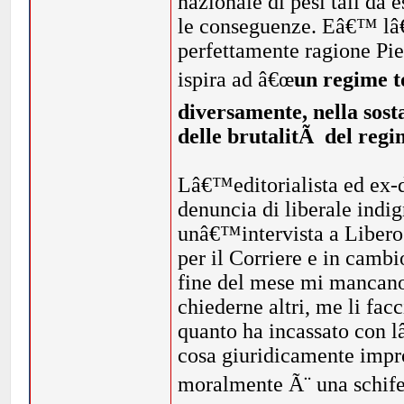
nazionale di pesi tali da 
le conseguenze. Eâ€™ lâ€
perfettamente ragione Pie
ispira ad â€œ
un regime to
diversamente, nella sost
delle brutalitÃ del reg
Lâ€™editorialista ed ex-di
denuncia di liberale indig
unâ€™intervista a Libero 
per il Corriere e in cambi
fine del mese mi mancano
chiederne altri, me li facc
quanto ha incassato con 
cosa giuridicamente impr
moralmente Ã¨ una schife