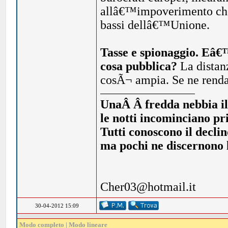
allâ€™impoverimento che s
bassi dellâ€™Unione.
Tasse e spionaggio. Eâ€™ 
cosa pubblica?
La distanz
cosÃ¬ ampia. Se ne rendan
UnaÂ Â fredda nebbia illi
le notti incominciano pr
Tutti conoscono il declin
ma pochi ne discernono l
Cher03@hotmail.it
30-04-2012 15:09
Modo completo
|
Modo lineare