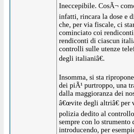
Ineccepibile. CosÃ¬ come 
infatti, rincara la dose e
che, per via fiscale, ci s
cominciato coi rendicont
rendiconti di ciascun ita
controlli sulle utenze te
degli italianiâ€.
Insomma, si sta ripropon
dei piÃ¹ purtroppo, una t
dalla maggioranza dei nos
â€œvite degli altriâ€ per
polizia dedito al controll
sempre con lo strumento de
introducendo, per esempio