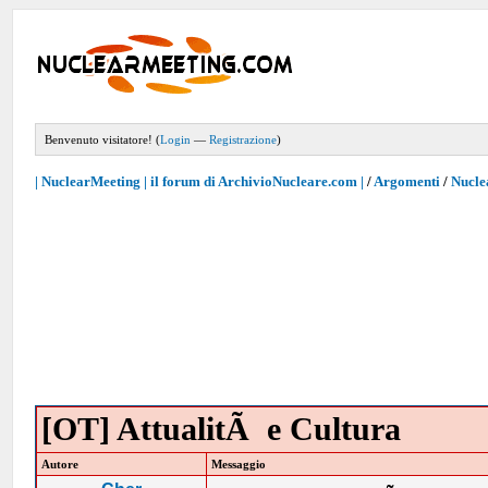
Benvenuto visitatore! (
Login
—
Registrazione
)
| NuclearMeeting | il forum di ArchivioNucleare.com |
/
Argomenti
/
Nucle
[OT] AttualitÃ e Cultura
Autore
Messaggio