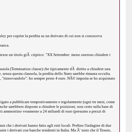
ley per coprire la perdita su un derivato di cui non si conosceva
banca.
sattezze un titolo giÃ criptico: "XX Settembre: meno oneroso chiudere i
ausola (Termination clause) che tipicamente dÃ diritto a chiudere una
he, senza questa clausola, la perdita dello Stato sarebbe rimasta occulta.
lo, "rinnovandolo": ho sempre perso 4 euro. NÃ© importa se ho acquistato
bbligato a pubblicare tempestivamente e regolarmente (ogni tre mesi, come
anche sarebbero disposte a chiudere le posizioni; non certo sulla base di
ati ammontino veramente a 24 miliardi di euro (presumo a prezzi di
ni che i derivati hanno fatto agli enti locali. Perfino l'indagine di due
nsire i derivati con banche residenti in Italia. Ma Ã¨ noto che il Tesoro,