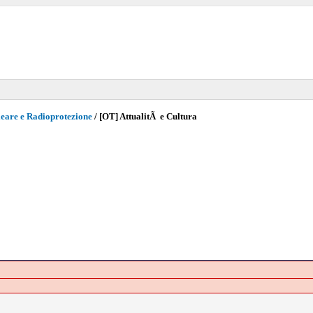
eare e Radioprotezione
/
[OT] AttualitÃ e Cultura