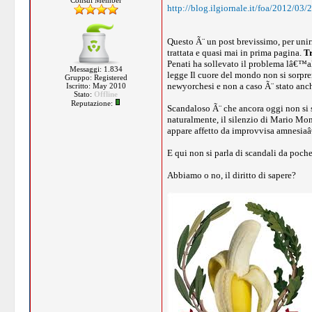
Consul Member
http://blog.ilgiornale.it/foa/2012/03/2
Questo Ã¨ un post brevissimo, per unir
trattata e quasi mai in prima pagina.
Tr
Penati ha sollevato il problema lâ€™alt
Messaggi: 1.834
legge Il cuore del mondo non si sorpre
Gruppo: Registered
newyorchesi e non a caso Ã¨ stato anc
Iscritto: May 2010
Stato:
Offline
Reputazione:
Scandaloso Ã¨ che ancora oggi non si s
naturalmente, il silenzio di Mario Mon
appare affetto da improvvisa amnesiaâ
E qui non si parla di scandali da poche
Abbiamo o no, il diritto di sapere?