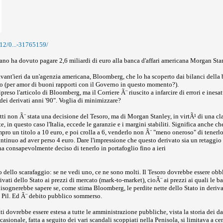
12/0...-31765159/
ano ha dovuto pagare 2,6 miliardi di euro alla banca d'affari americana Morgan Stan
ant'ieri da un'agenzia americana, Bloomberg, che lo ha scoperto dai bilanci della 
to (per amor di buoni rapporti con il Governo in questo momento?).
reso l'articolo di Bloomberg, ma il Corriere Ã¨ riuscito a infarcire di errori e ine
 dei derivati anni '90". Voglia di minimizzare?
i non Ã¨ stata una decisione del Tesoro, ma di Morgan Stanley, in virtÃ¹ di una cl
e, in questo caso l'Italia, eccede le garanzie e i margini stabiliti. Significa anche c
mpro un titolo a 10 euro, e poi crolla a 6, venderlo non Ã¨ "meno oneroso" di tener
continuo ad aver perso 4 euro. Dare l'impressione che questo derivato sia un retaggio
ha consapevolmente deciso di tenerlo in portafoglio fino a ieri
pio dello scarafaggio: se ne vedi uno, ce ne sono molti. Il Tesoro dovrebbe essere o
ivati dello Stato ai prezzi di mercato (mark-to-market), cioÃ¨ ai prezzi ai quali le b
isognerebbe sapere se, come stima Bloomberg, le perdite nette dello Stato in deriv
 Pil. Ed Ã¨ debito pubblico sommerso.
i dovrebbe essere estesa a tutte le amministrazione pubbliche, vista la storia dei dan
ccasionale, fatta a seguito dei vari scandali scoppiati nella Penisola, si limitava a ce