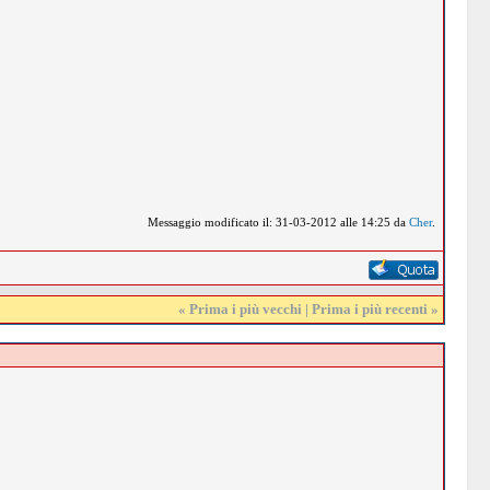
Messaggio modificato il: 31-03-2012 alle 14:25 da
Cher
.
«
Prima i più vecchi
|
Prima i più recenti
»