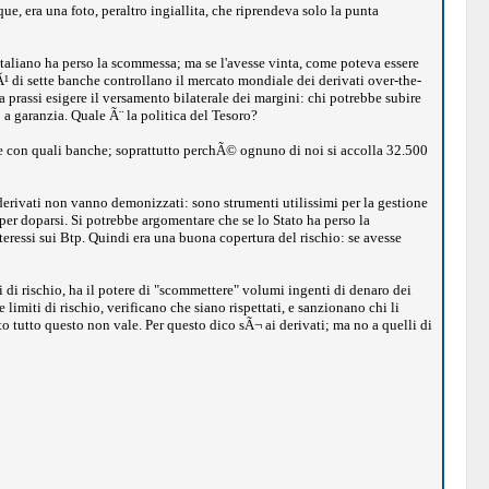
e, era una foto, peraltro ingiallita, che riprendeva solo la punta
Italiano ha perso la scommessa; ma se l'avesse vinta, come poteva essere
¹ di sette banche controllano il mercato mondiale dei derivati over-the-
prassi esigere il versamento bilaterale dei margini: chi potrebbe subire
o a garanzia. Quale Ã¨ la politica del Tesoro?
o, e con quali banche; soprattutto perchÃ© ognuno di noi si accolla 32.500
I derivati non vanno demonizzati: sono strumenti utilissimi per la gestione
 per doparsi. Si potrebbe argomentare che se lo Stato ha perso la
eressi sui Btp. Quindi era una buona copertura del rischio: se avesse
ti di rischio, ha il potere di "scommettere" volumi ingenti di denaro dei
limiti di rischio, verificano che siano rispettati, e sanzionano chi li
o tutto questo non vale. Per questo dico sÃ¬ ai derivati; ma no a quelli di