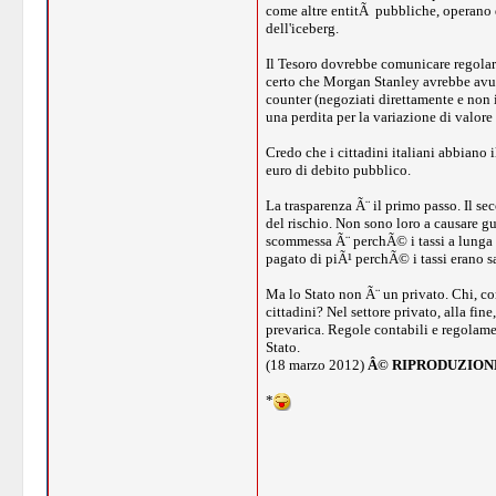
come altre entitÃ pubbliche, operano di
dell'iceberg.
Il Tesoro dovrebbe comunicare regolarm
certo che Morgan Stanley avrebbe avuto
counter (negoziati direttamente e non 
una perdita per la variazione di valore
Credo che i cittadini italiani abbiano 
euro di debito pubblico.
La trasparenza Ã¨ il primo passo. Il se
del rischio. Non sono loro a causare gua
scommessa Ã¨ perchÃ© i tassi a lunga s
pagato di piÃ¹ perchÃ© i tassi erano sa
Ma lo Stato non Ã¨ un privato. Chi, con
cittadini? Nel settore privato, alla fi
prevarica. Regole contabili e regolamen
Stato.
(18 marzo 2012)
Â© RIPRODUZION
*