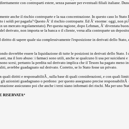
rettamente con controparti estere, senza passare per eventuali filiali italiane. Dunqu
ente anche il rischio controparte e la sua concentrazione. In questo caso lo Stato 
 i soldi per pagarla? Questo Ã¨ il rischio controparte. Ed Ã¨ enorme: oggi, non piÃ
in un mercato regolamentato). Per questa ragione, dopo Lehman, Ã¨ diventata buona 
 del derivato, non importa se la banca o il cliente, versa alla controparte un deposit
il diritto di sapere quale sia complessivamente l'esposizione in derivati dello Stat
condo dovrebbe essere la liquidazione di tutte le posizioni in derivati dello Stato. 
sti, ma il loro abuso: i farmaci sono utili, anche se qualcuno li usa per suicidarsi e
ono scesi; pertanto la perdita sul derivato implica che il Tesoro ha pagato meno int
liti, avrebbe guadagnato sul derivato. Corretto, se lo Stato fosse un privato.
 quali diritti e responsabilitÃ , sulla base di quali considerazioni, e con quali limi
ne, gli azionisti guadagnano o perdono: per questo assegnano precise responsabilitÃ e 
tazione assicurano poi che anche i terzi siano informati dei rischi. Ma per uno Stat
E RISERVATA
*