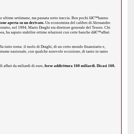
lle ultime settimane, ma passata sotto traccia. Ben pochi lâ€™hanno
ione aperta su un derivato.
Un economista del calibro di Alessandro
ntratto, nel 1994, Mario Draghi era direttore generale del Tesoro. Chi
ea, ha saputo stabilire ottime relazioni con certe banche dâ€™affari
tutto torna: il ruolo di Draghi, di un certo mondo finanziario e,
ostume nazionale, con qualche notevole eccezione, di tanto in tanto
i affari da miliardi di euro,
forse addirittura 160 miliardi. Dicasi 160.