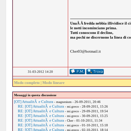
UnaÂ Â fredda nebbia illividisce il ci
le notti incominciano prima.
Tutti conoscono il declino,
ma pochi ne discernono la linea di co
Cher03@hotmail.it
31-03-2012 14:20
Modo completo
|
Modo lineare
Messaggi in questa discussione
[OT] AttualitÃ e Cultura
- magnesium - 26-09-2011, 20:46
RE: [OT] AttualitÃ e Cultura
- mi.greco - 28-09-2011, 15:26
RE: [OT] AttualitÃ e Cultura
- mi.greco - 29-09-2011, 19:54
RE: [OT] AttualitÃ e Cultura
- mi.greco - 30-09-2011, 15:25
RE: [OT] AttualitÃ e Cultura
- Cher - 01-10-2011, 11:34
RE: [OT] AttualitÃ e Cultura
- mi.greco - 01-10-2011, 15:18
RE: [OT] AttualitÃ e Cultura
- mi.greco - 02-10-2011, 18:14