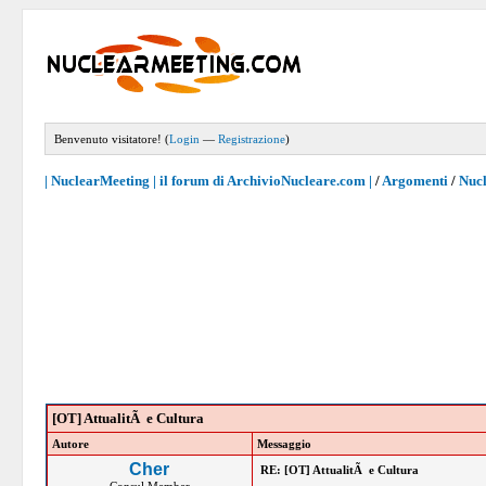
Benvenuto visitatore! (
Login
—
Registrazione
)
| NuclearMeeting | il forum di ArchivioNucleare.com |
/
Argomenti
/
Nucl
[OT] AttualitÃ e Cultura
Autore
Messaggio
Cher
RE: [OT] AttualitÃ e Cultura