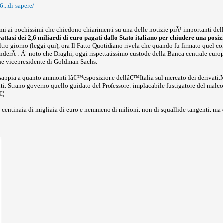
6...di-sapere/
mi ai pochissimi che chiedono chiarimenti su una delle notizie piÃ¹ importanti de
attasi dei 2,6 miliardi di euro pagati dallo Stato italiano per chiudere una posiz
ro giorno (leggi qui), ora Il Fatto Quotidiano rivela che quando fu firmato quel co
nderÃ : Ã¨ noto che Draghi, oggi rispettatissimo custode della Banca centrale europ
he vicepresidente di Goldman Sachs.
appia a quanto ammonti lâ€™esposizione dellâ€™Italia sul mercato dei derivati.Ma 
ti. Strano governo quello guidato del Professore: implacabile fustigatore del malc
€¦
 centinaia di migliaia di euro e nemmeno di milioni, non di squallide tangenti, ma d