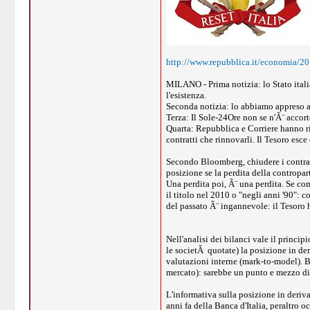
http://www.repubblica.it/economia/20
MILANO - Prima notizia: lo Stato itali
l'esistenza.
Seconda notizia: lo abbiamo appreso av
Terza: Il Sole-24Ore non se n'Ã¨ accor
Quarta: Repubblica e Corriere hanno rip
contratti che rinnovarli. Il Tesoro esce
Secondo Bloomberg, chiudere i contratt
posizione se la perdita della contropart
Una perdita poi, Ã¨ una perdita. Se co
il titolo nel 2010 o "negli anni '90": 
del passato Ã¨ ingannevole: il Tesoro 
Nell'analisi dei bilanci vale il princi
le societÃ quotate) la posizione in der
valutazioni interne (mark-to-model). B
mercato): sarebbe un punto e mezzo di
L'informativa sulla posizione in derivat
anni fa della Banca d'Italia, peraltro o