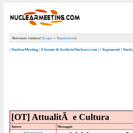
Benvenuto visitatore! (
Login
—
Registrazione
)
| NuclearMeeting | il forum di ArchivioNucleare.com |
/
Argomenti
/
Nucle
[OT] AttualitÃ e Cultura
Autore
Messaggio