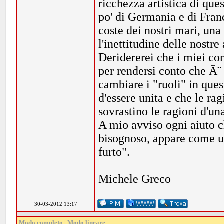
ricchezza artistica di que
po' di Germania e di Franc
coste dei nostri mari, una
l'inettitudine delle nostr
Deridererei che i miei co
per rendersi conto che Ã¨ 
cambiare i "ruoli" in que
d'essere unita e che le rag
sovrastino le ragioni d'una
A mio avviso ogni aiuto 
bisognoso, appare come un
furto".
Michele Greco
30-03-2012 13:17
Modo completo
|
Modo lineare