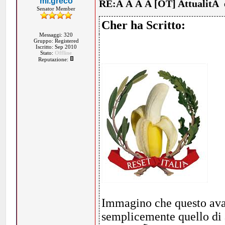
mi.greco
RE:Â Â Â Â [OT] AttualitÃ 
Senator Member
Cher ha Scritto:
Messaggi: 320
Gruppo: Registered
Iscritto: Sep 2010
Stato:
Offline
Reputazione:
Immagino che questo avat
semplicemente quello di a