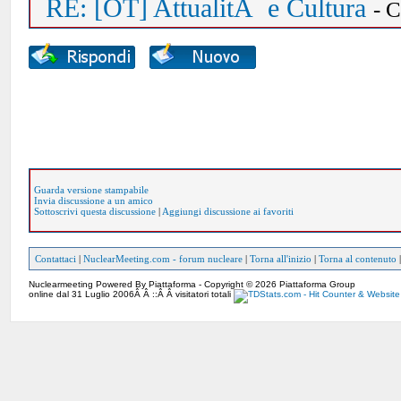
RE: [OT] AttualitÃ e Cultura
- 
Guarda versione stampabile
Invia discussione a un amico
Sottoscrivi questa discussione
|
Aggiungi discussione ai favoriti
Contattaci
|
NuclearMeeting.com - forum nucleare
|
Torna all'inizio
|
Torna al contenuto
Nuclearmeeting Powered By Piattaforma - Copyright © 2026 Piattaforma Group
online dal 31 Luglio 2006Â Â ::Â Â visitatori totali