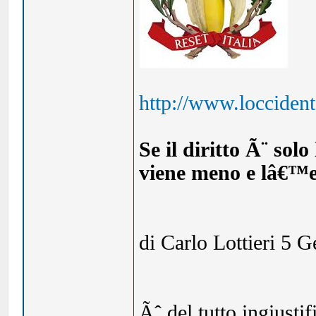
http://www.loccident
Se il diritto Ã¨ solo
viene meno e lâ€™
di Carlo Lottieri 5 
Ãˆ del tutto ingiusti