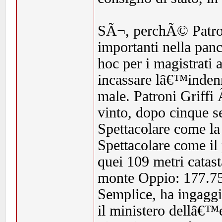
SÃ¬, perchÃ© Patroni
importanti nella panc
hoc per i magistrati 
incassare lâ€™indenn
male. Patroni Griffi
vinto, dopo cinque se
Spettacolare come la
Spettacolare come il
quei 109 metri catast
monte Oppio: 177.754
Semplice, ha ingaggia
il ministero dellâ€™