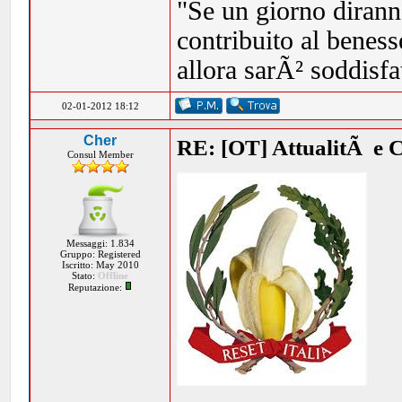
"Se un giorno dirann
contribuito al beness
allora sarÃ² soddisf
02-01-2012 18:12
Cher
RE: [OT] AttualitÃ e 
Consul Member
Messaggi: 1.834
Gruppo: Registered
Iscritto: May 2010
Stato:
Offline
Reputazione: