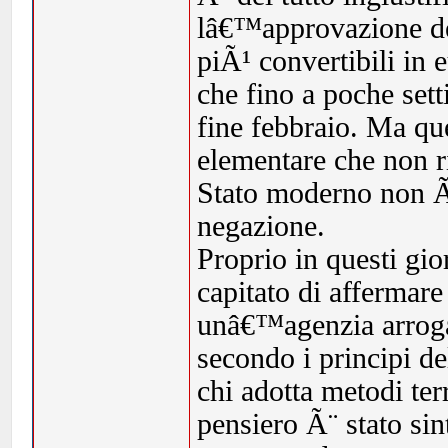
lâ€™approvazione de
piÃ¹ convertibili in e
che fino a poche sett
fine febbraio. Ma que
elementare che non r
Stato moderno non Ã¨
negazione.
Proprio in questi gio
capitato di affermare
unâ€™agenzia arroga
secondo i principi de
chi adotta metodi ter
pensiero Ã¨ stato si