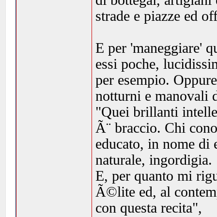
di bottegai, artigiani
strade e piazze ed of
E per 'maneggiare' q
essi poche, lucidissi
per esempio. Oppure o
notturni e manovali d
"Quei brillanti intell
Ã¨ braccio. Chi cono
educato, in nome di e
naturale, ingordigia.
E, per quanto mi rig
Ã©lite ed, al contemp
con questa recita",