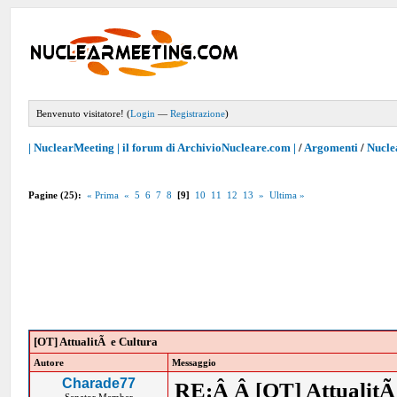
Benvenuto visitatore! (
Login
—
Registrazione
)
| NuclearMeeting | il forum di ArchivioNucleare.com |
/
Argomenti
/
Nucle
Pagine (25):
« Prima
«
5
6
7
8
[9]
10
11
12
13
»
Ultima »
[OT] AttualitÃ e Cultura
Autore
Messaggio
Charade77
RE:Â Â [OT] AttualitÃ