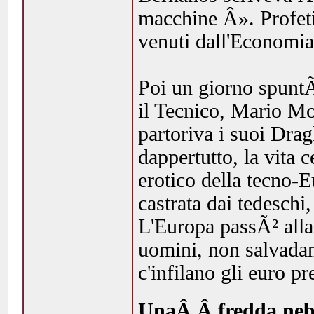
macchine Â». Profeti
venuti dall'Economia
Poi un giorno spuntÃ
il Tecnico, Mario Mo
partoriva i suoi Dra
dappertutto, la vita c
erotico della tecno-E
castrata dai tedeschi
L'Europa passÃ² alla 
uomini, non salvadan
c'infilano gli euro pr
UnaÂ Â fredda nebbia