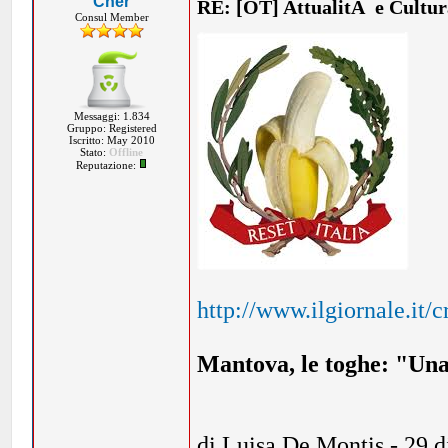
Cher
RE: [OT] AttualitÃ e Cultu
Consul Member
Messaggi: 1.834
Gruppo: Registered
Iscritto: May 2010
Stato:
Offline
Reputazione:
http://www.ilgiornale.it
Mantova, le toghe: "Un
di Luisa De Montis - 29 