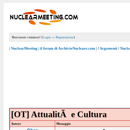
Benvenuto visitatore! (
Login
—
Registrazione
)
| NuclearMeeting | il forum di ArchivioNucleare.com |
/
Argomenti
/
Nucle
[OT] AttualitÃ e Cultura
Autore
Messaggio