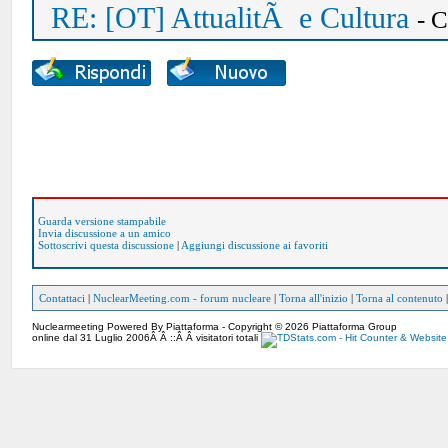
RE: [OT] AttualitÃ e Cultura
- 
Guarda versione stampabile
Invia discussione a un amico
Sottoscrivi questa discussione
|
Aggiungi discussione ai favoriti
Contattaci
|
NuclearMeeting.com - forum nucleare
|
Torna all'inizio
|
Torna al contenuto
Nuclearmeeting Powered By Piattaforma - Copyright © 2026 Piattaforma Group
online dal 31 Luglio 2006Â Â ::Â Â visitatori totali