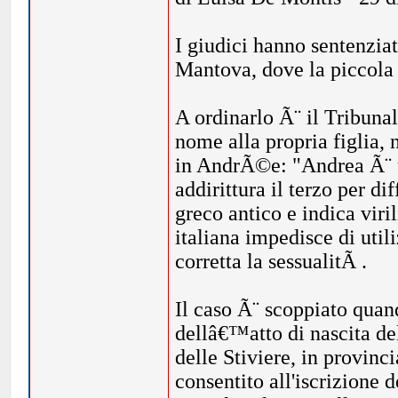
I giudici hanno sentenzi
Mantova, dove la piccola
A ordinarlo Ã¨ il Tribunal
nome alla propria figlia, 
in AndrÃ©e: "Andrea Ã¨ u
addirittura il terzo per di
greco antico e indica viril
italiana impedisce di util
corretta la sessualitÃ .
Il caso Ã¨ scoppiato quand
dellâ€™atto di nascita de
delle Stiviere, in provinc
consentito all'iscrizione