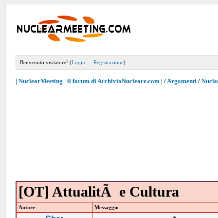
Benvenuto visitatore! (
Login
—
Registrazione
)
| NuclearMeeting | il forum di ArchivioNucleare.com |
/
Argomenti
/
Nucle
[OT] AttualitÃ e Cultura
Autore
Messaggio