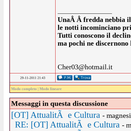
UnaÂ Â fredda nebbia illi
le notti incominciano pr
Tutti conoscono il declin
ma pochi ne discernono l
Cher03@hotmail.it
29-11-2011 21:43
Modo completo
|
Modo lineare
Messaggi in questa discussione
[OT] AttualitÃ e Cultura
- magnes
RE: [OT] AttualitÃ e Cultura
- 