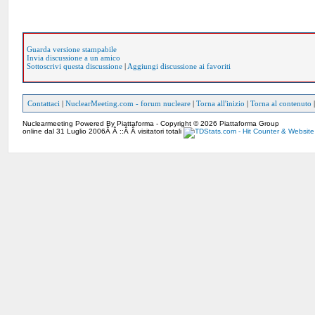
Guarda versione stampabile
Invia discussione a un amico
Sottoscrivi questa discussione
|
Aggiungi discussione ai favoriti
Contattaci
|
NuclearMeeting.com - forum nucleare
|
Torna all'inizio
|
Torna al contenuto
Nuclearmeeting Powered By Piattaforma - Copyright © 2026 Piattaforma Group
online dal 31 Luglio 2006Â Â ::Â Â visitatori totali