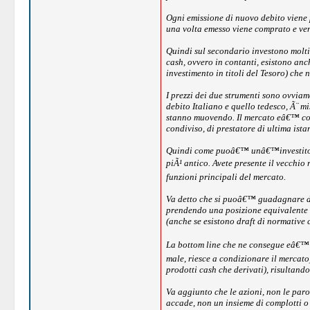
Ogni emissione di nuovo debito viene 
una volta emesso viene comprato e ven
Quindi sul secondario investono molti 
cash, ovvero in contanti, esistono anc
investimento in titoli del Tesoro) che
I prezzi dei due strumenti sono ovvia
debito Italiano e quello tedesco, Ã¨ mi
stanno muovendo. Il mercato eâ€™ cos
condiviso, di prestatore di ultima ista
Quindi come puoâ€™ unâ€™investitore 
piÃ¹ antico. Avete presente il vecchio
funzioni principali del mercato.
Va detto che si puoâ€™ guadagnare di p
prendendo una posizione equivalente c
(anche se esistono draft di normative 
La bottom line che ne consegue eâ€™ c
male, riesce a condizionare il mercat
prodotti cash che derivati), risultand
Va aggiunto che le azioni, non le par
accade, non un insieme di complotti o