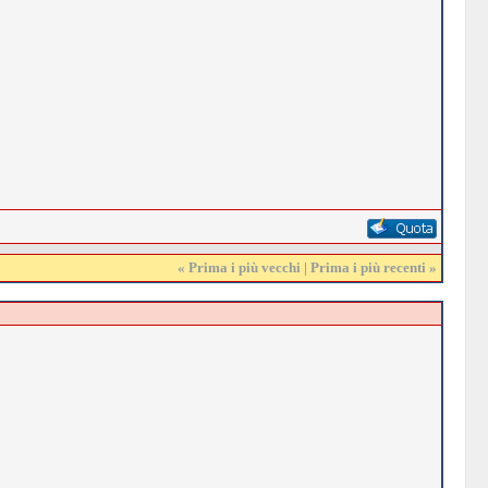
«
Prima i più vecchi
|
Prima i più recenti
»