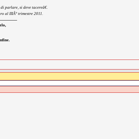
di parlare, si deve tacereâ€.
ro al IIIÂ° trimestre 2011.
elo,
nfine.