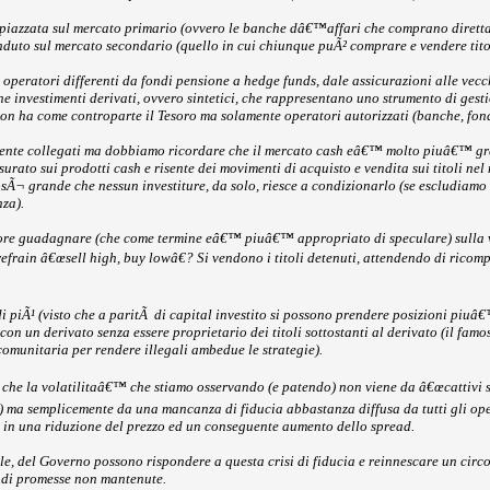
piazzata sul mercato primario (ovvero le banche dâ€™affari che comprano direttam
duto sul mercato secondario (quello in cui chiunque puÃ² comprare e vendere tito
operatori differenti da fondi pensione a hedge funds, dale assicurazioni alle vecc
he investimenti derivati, ovvero sintetici, che rappresentano uno strumento di gest
 non ha come controparte il Tesoro ma solamente operatori autorizzati (banche, fond
mente collegati ma dobbiamo ricordare che il mercato cash eâ€™ molto piuâ€™ grande
surato sui prodotti cash e risente dei movimenti di acquisto e vendita sui titoli ne
Ã¬ grande che nessun investiture, da solo, riesce a condizionarlo (se escludia
nza).
guadagnare (che come termine eâ€™ piuâ€™ appropriato di speculare) sulla volat
 refrain â€œsell high, buy lowâ€? Si vendono i titoli detenuti, attendendo di ricom
iÃ¹ (visto che a paritÃ di capital investito si possono prendere posizioni piuâ€™
on un derivato senza essere proprietario dei titoli sottostanti al derivato (il fa
comunitaria per rendere illegali ambedue le strategie).
he la volatilitaâ€™ che stiamo osservando (e patendo) non viene da â€œcattivi spe
o) ma semplicemente da una mancanza di fiducia abbastanza diffusa da tutti gli ope
o in una riduzione del prezzo ed un conseguente aumento dello spread.
ole, del Governo possono rispondere a questa crisi di fiducia e reinnescare un ci
 di promesse non mantenute.