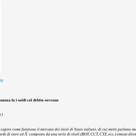
69
nanza fa i soldi col debito sovrano
11
pire come funziona il mercato dei titoli di Stato italiani, di cui molti parlano m
ardi di euro ed Ã¨ composto da una serie di titoli (BOT, CCT, CTZ, ecc.) emessi dire