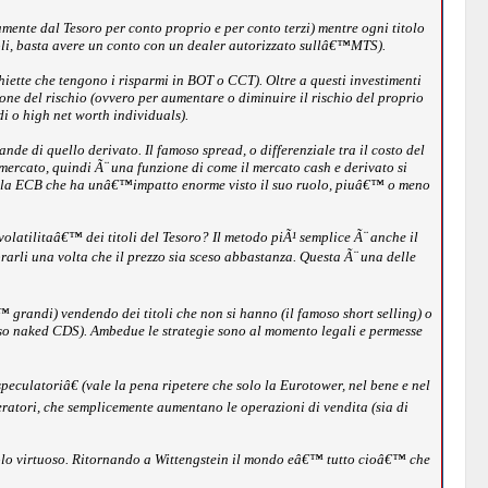
ente dal Tesoro per conto proprio e per conto terzi) mentre ogni titolo
li, basta avere un conto con un dealer autorizzato sullâ€™MTS).
hiette che tengono i risparmi in BOT o CCT). Oltre a questi investimenti
ione del rischio (ovvero per aumentare o diminuire il rischio del proprio
i o high net worth individuals).
 di quello derivato. Il famoso spread, o differenziale tra il costo del
l mercato, quindi Ã¨ una funzione di come il mercato cash e derivato si
mo la ECB che ha unâ€™impatto enorme visto il suo ruolo, piuâ€™ o meno
ilitaâ€™ dei titoli del Tesoro? Il metodo piÃ¹ semplice Ã¨ anche il
prarli una volta che il prezzo sia sceso abbastanza. Questa Ã¨ una delle
 grandi) vendendo dei titoli che non si hanno (il famoso short selling) o
moso naked CDS). Ambedue le strategie sono al momento legali e permesse
culatoriâ€ (vale la pena ripetere che solo la Eurotower, nel bene e nel
ratori, che semplicemente aumentano le operazioni di vendita (sia di
rcolo virtuoso. Ritornando a Wittengstein il mondo eâ€™ tutto cioâ€™ che