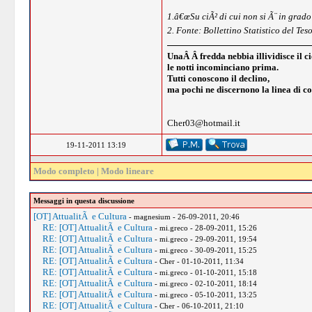
1.â€œSu ciÃ² di cui non si Ã¨ in grado 
2. Fonte: Bollettino Statistico del Teso
UnaÂ Â fredda nebbia illividisce il ci
le notti incominciano prima.
Tutti conoscono il declino,
ma pochi ne discernono la linea di co
Cher03@hotmail.it
19-11-2011 13:19
Modo completo
|
Modo lineare
Messaggi in questa discussione
[OT] AttualitÃ e Cultura
- magnesium - 26-09-2011, 20:46
RE: [OT] AttualitÃ e Cultura
- mi.greco - 28-09-2011, 15:26
RE: [OT] AttualitÃ e Cultura
- mi.greco - 29-09-2011, 19:54
RE: [OT] AttualitÃ e Cultura
- mi.greco - 30-09-2011, 15:25
RE: [OT] AttualitÃ e Cultura
- Cher - 01-10-2011, 11:34
RE: [OT] AttualitÃ e Cultura
- mi.greco - 01-10-2011, 15:18
RE: [OT] AttualitÃ e Cultura
- mi.greco - 02-10-2011, 18:14
RE: [OT] AttualitÃ e Cultura
- mi.greco - 05-10-2011, 13:25
RE: [OT] AttualitÃ e Cultura
- Cher - 06-10-2011, 21:10