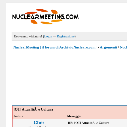
Benvenuto visitatore! (
Login
—
Registrazione
)
| NuclearMeeting | il forum di ArchivioNucleare.com |
/
Argomenti
/
Nucl
[OT] AttualitÃ e Cultura
Autore
Messaggio
Cher
RE: [OT] AttualitÃ e Cultura