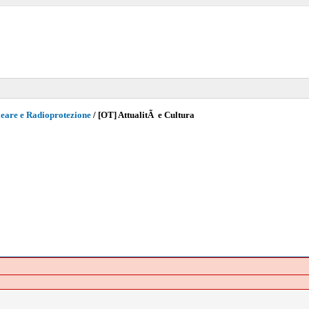
eare e Radioprotezione
/
[OT] AttualitÃ e Cultura