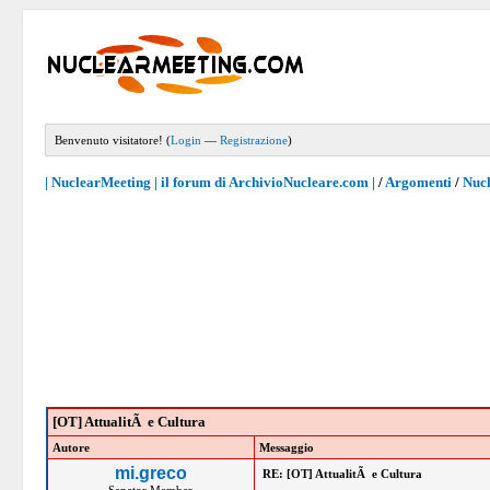
Benvenuto visitatore! (
Login
—
Registrazione
)
| NuclearMeeting | il forum di ArchivioNucleare.com |
/
Argomenti
/
Nucl
[OT] AttualitÃ e Cultura
Autore
Messaggio
mi.greco
RE: [OT] AttualitÃ e Cultura