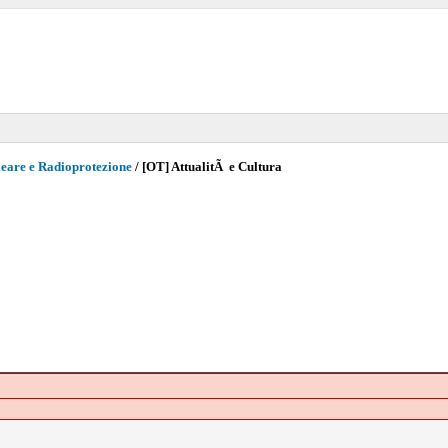
eare e Radioprotezione
/
[OT] AttualitÃ e Cultura