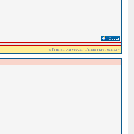
«
Prima i più vecchi
|
Prima i più recenti
»