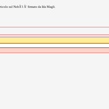
rticolo sul NobÃ¨l Ã¨ firmato da Ida Magli.