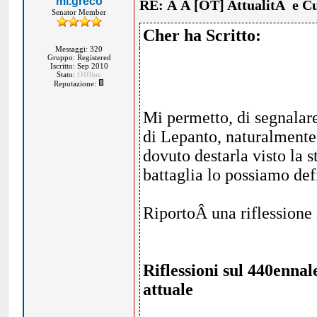
mi.greco
RE: Â Â [OT] AttualitÃ e C
Senator Member
Cher ha Scritto:
Messaggi: 320
Gruppo: Registered
Iscritto: Sep 2010
Stato:
Offline
Reputazione:
Mi permetto, di segnalare 
di Lepanto, naturalmente 
dovuto destarla visto la s
battaglia lo possiamo defi
RiportoÂ una riflessione
Riflessioni sul 440ennal
attuale