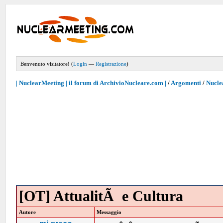
Benvenuto visitatore! (
Login
—
Registrazione
)
| NuclearMeeting | il forum di ArchivioNucleare.com |
/
Argomenti
/
Nucle
[OT] AttualitÃ e Cultura
Autore
Messaggio