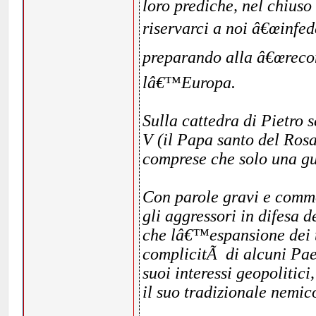
loro prediche, nel chiuso
riservarci a noi â€œinfe
preparando alla â€œrecon
lâ€™Europa.
Sulla cattedra di Pietro
V (il Papa santo del Rosa
comprese che solo una g
Con parole gravi e commo
gli aggressori in difesa d
che lâ€™espansione dei t
complicitÃ di alcuni Pae
suoi interessi geopolitici
il suo tradizionale nemi