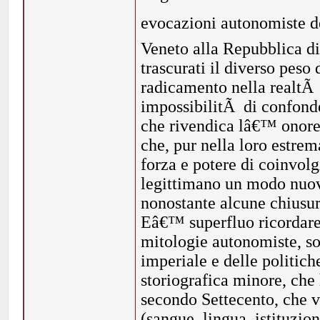
evocazioni autonomiste del
Veneto alla Repubblica d
trascurati il diverso peso
radicamento nella realtÃ 
impossibilitÃ di confonde
che rivendica lâ€™ onore 
che, pur nella loro estre
forza e potere di coinvol
legittimano un modo nuovo
nonostante alcune chiusur
Eâ€™ superfluo ricordare 
mitologie autonomiste, so
imperiale e delle politich
storiografica minore, che 
secondo Settecento, che v
(sangue, lingua, istituzio