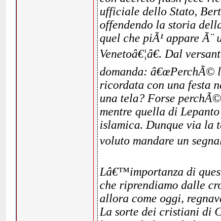
ufficiale dello Stato, Ber
offendendo la storia del
quel che piÃ¹ appare Ã¨ u
Venetoâ€¦â€. Dal versant
domanda: â€œPerchÃ© la v
ricordata con una festa 
una tela? Forse perchÃ© 
mentre quella di Lepanto 
islamica. Dunque via la 
voluto mandare un segnal
Lâ€™importanza di questo
che riprendiamo dalle c
allora come oggi, regna
La sorte dei cristiani di 