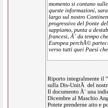
momento si contano sulle
queste informazioni, sara
largo sul nostro Continen
progressivo del fronte de
sappiamo, punta a destabi
francesi, Ã¨ da tempo c
Europea perchÃ© partecip
verso tutti quei Paesi ch
Riporto integralmente il 
sulla Dis-UnitÃ del nostr
Il documento Ã¨ una indi
Dicembre al Maschio Ang
Potete prenderne atto e por