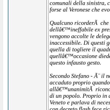
comunali della sinistra, 
forse al Veronese che evo
Qualcuno ricorderÃ che i
dellâ€™ineffabile ex pres
vengono accolte le delega
inaccessibile. Di questi g
quella di togliere il qua
quellâ€™occasione diede
questo infausto gesto.
Secondo Stefano - Ã¨ il 
accaduto proprio quando 
allâ€™unanimitÃ riconos
di un popolo. Proprio in 
Veneto e parlava di ne
con decreto flash fece ri