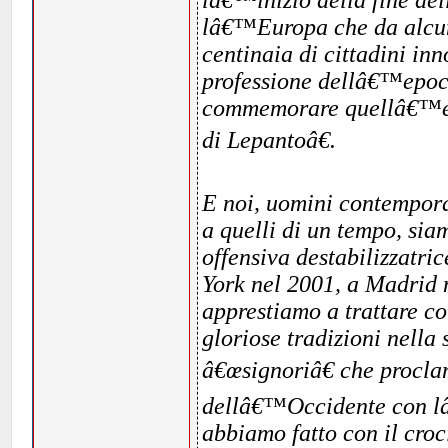
lâ€™inizio della fine del
lâ€™Europa che da alcuni
centinaia di cittadini inn
professione dellâ€™epoca
commemorare quellâ€™eve
di Lepantoâ€.
E noi, uomini contemporan
a quelli di un tempo, si
offensiva destabilizzatri
York nel 2001, a Madrid 
apprestiamo a trattare c
gloriose tradizioni nella 
â€œsignoriâ€ che procla
dellâ€™Occidente con lâ
abbiamo fatto con il croc