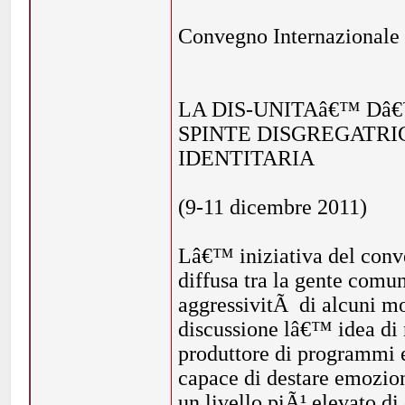
Convegno Internazionale
LA DIS-UNITAâ€™ Dâ€
SPINTE DISGREGATRIC
IDENTITARIA
(9-11 dicembre 2011)
Lâ€™ iniziativa del conve
diffusa tra la gente comu
aggressivitÃ di alcuni mo
discussione lâ€™ idea di 
produttore di programmi e
capace di destare emozion
un livello piÃ¹ elevato di