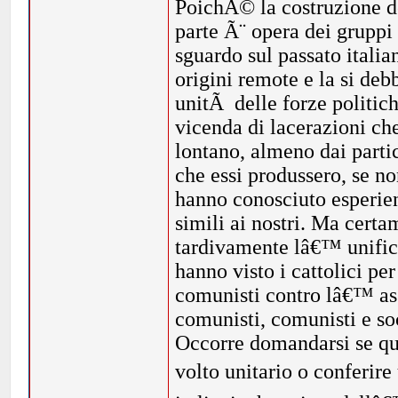
PoichÃ© la costruzione del
parte Ã¨ opera dei gruppi 
sguardo sul passato itali
origini remote e la si de
unitÃ delle forze politich
vicenda di lacerazioni ch
lontano, almeno dai parti
che essi produssero, se no
hanno conosciuto esperien
simili ai nostri. Ma certam
tardivamente lâ€™ unific
hanno visto i cattolici pe
comunisti contro lâ€™ asset
comunisti, comunisti e soc
Occorre domandarsi se que
volto unitario o conferire