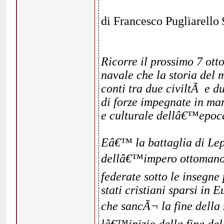
di Francesco Pugliarello
Ricorre il prossimo 7 ott
navale che la storia del 
conti tra due civiltÃ e d
di forze impegnate in ma
e culturale dellâ€™epoc
Eâ€™ la battaglia di Lep
dellâ€™impero ottomano e
federate sotto le insegne
stati cristiani sparsi in
che sancÃ¬ la fine della