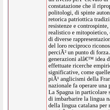
constatazione che il riprop
politologi, di spinte aut
retorica patriottica tradi
resistenze e controspinte,
realistico e mitopoietico,
di diverse rappresentazion
del loro reciproco ricono
perciÃ² un punto di forza.
generazioni alâ€™ idea di
effettuate ricerche empir
significative, come quelle
piÃ¹ anglicismi della Fran
nazionale fa operare una p
La Spagna in particolare 
di imbarbarire la lingua n
della lingua catalana per