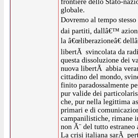
frontiere dello Stato-nazi
globale.
Dovremo al tempo stesso ch
dai partiti, dallâ€™ azio
la â€œliberazioneâ€ del
libertÃ svincolata da radi
questa dissoluzione dei va
nuova libertÃ abbia vera
cittadino del mondo, svin
finito paradossalmente pe
pur valide dei particolar
che, pur nella legittima a
primari e di comunicazion
campanilistiche, rimane i
non Ã¨ del tutto estraneo 
La crisi italiana sarÃ pe