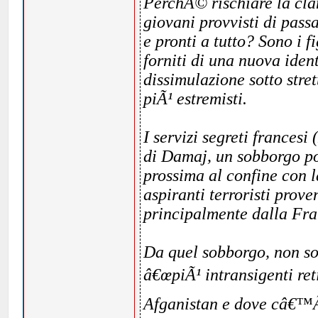
PerchÃ© rischiare la cla
giovani provvisti di pass
e pronti a tutto? Sono i 
forniti di una nuova ident
dissimulazione sotto stre
piÃ¹ estremisti.
I servizi segreti frances
di Damaj, un sobborgo po
prossima al confine con 
aspiranti terroristi pro
principalmente dalla Fra
Da quel sobborgo, non so
â€œpiÃ¹ intransigenti reti
Afganistan e dove câ€™Ã¨