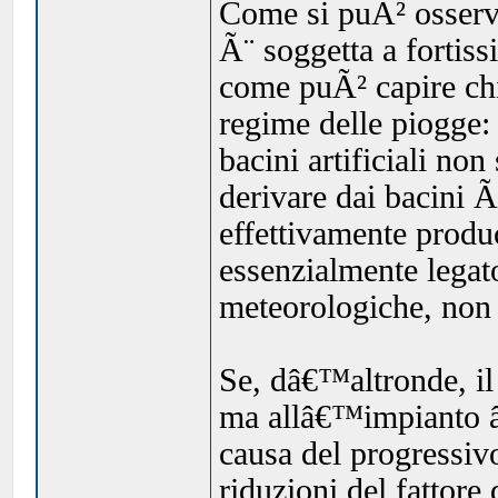
Come si puÃ² osservar
Ã¨ soggetta a fortiss
come puÃ² capire chi
regime delle piogge:
bacini artificiali non
derivare dai bacini 
effettivamente produ
essenzialmente legato
meteorologiche, non
Se, dâ€™altronde, il
ma allâ€™impianto â€
causa del progressi
riduzioni del fattore