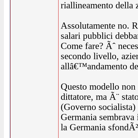
riallineamento della
Assolutamente no. R
salari pubblici debba
Come fare? Ãˆ necess
secondo livello, azie
allâ€™andamento del
Questo modello non Ã
dittatore, ma Ã¨ stat
(Governo socialista)
Germania sembrava in
la Germania sfondÃ² 