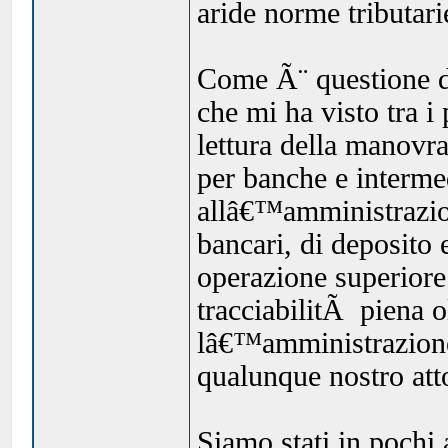
aride norme tributari
Come Ã¨ questione di 
che mi ha visto tra i
lettura della manovr
per banche e interme
allâ€™amministrazione
bancari, di deposito e
operazione superiore
tracciabilitÃ piena o
lâ€™amministrazione 
qualunque nostro att
Siamo stati in pochi 