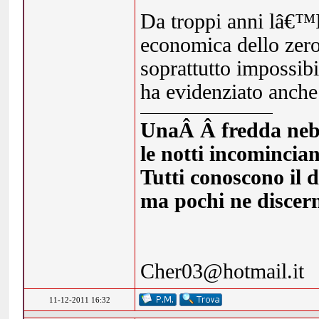
Da troppi anni lâ€™It
economica dello zero
soprattutto impossib
ha evidenziato anch
UnaÂ Â fredda nebbia
le notti incomincia
Tutti conoscono il d
ma pochi ne discern
Cher03@hotmail.it
11-12-2011 16:32