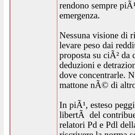
rendono sempre piÃ¹ 
emergenza.
Nessuna visione di ri
levare peso dai reddi
proposta su ciÃ² da c
deduzioni e detrazion
dove concentrarle. 
mattone nÃ© di altr
In piÃ¹, esteso pegg
libertÃ del contribue
relatori Pd e Pdl de
riscrivere la norma s