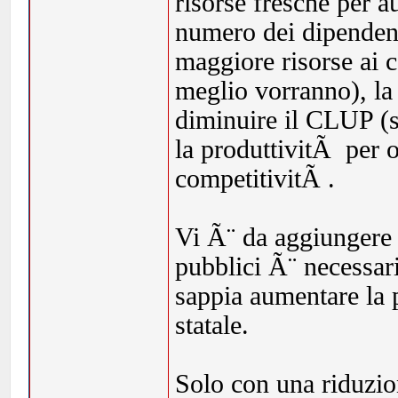
risorse fresche per a
numero dei dipendent
maggiore risorse ai 
meglio vorranno), la 
diminuire il CLUP (
la produttivitÃ per o
competitivitÃ .
Vi Ã¨ da aggiungere i
pubblici Ã¨ necessa
sappia aumentare la p
statale.
Solo con una riduzion