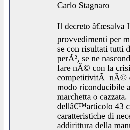
Carlo Stagnaro
Il decreto â€œsalva I
provvedimenti per met
se con risultati tutt
perÃ², se ne nascond
fare nÃ© con la cris
competitivitÃ nÃ© c
modo riconducibile a
marchetta o cazzata.
dellâ€™articolo 43 ch
caratteristiche di ne
addirittura della man