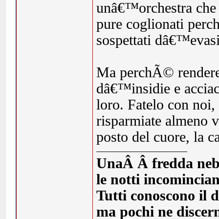
unâ€™orchestra che e
pure coglionati perc
sospettati dâ€™evasio
Ma perchÃ© rendere 
dâ€™insidie e accia
loro. Fatelo con noi
risparmiate almeno v
posto del cuore, la c
UnaÂ Â fredda nebbia
le notti incomincia
Tutti conoscono il d
ma pochi ne discern