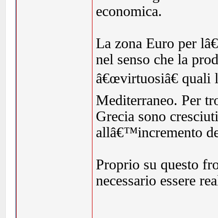
economica.
La zona Euro per lâ
nel senso che la prod
â€œvirtuosiâ€ quali 
Mediterraneo. Per tro
Grecia sono cresciut
allâ€™incremento del
Proprio su questo fro
necessario essere real