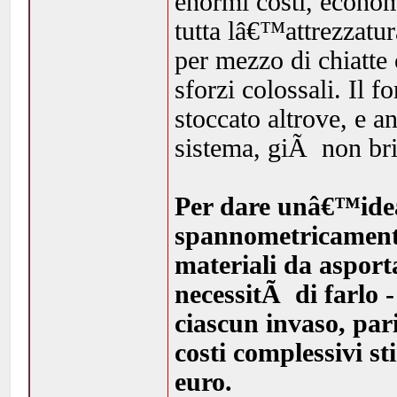
enormi costi, econom
tutta lâ€™attrezzatur
per mezzo di chiatte
sforzi colossali. Il 
stoccato altrove, e a
sistema, giÃ non bril
Per dare unâ€™idea,
spannometricamente
materiali da asport
necessitÃ di farlo -
ciascun invaso, par
costi complessivi s
euro.