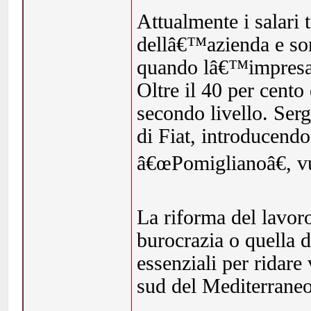
Attualmente i salari
dellâ€™azienda e son
quando lâ€™impresa 
Oltre il 40 per cento
secondo livello. Ser
di Fiat, introducendo 
â€œPomiglianoâ€, vu
La riforma del lavor
burocrazia o quella d
essenziali per ridar
sud del Mediterraneo