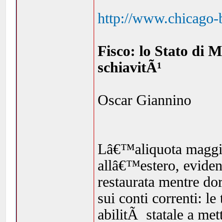
http://www.chicago-b
Fisco: lo Stato di 
schiavitÃ¹
Oscar Giannino
Lâ€™aliquota maggio
allâ€™estero, eviden
restaurata mentre do
sui conti correnti: l
abilitÃ statale a met