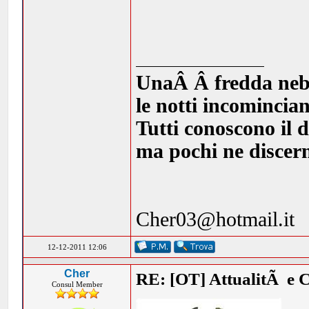
UnaÂ Â fredda nebbia
le notti incomincia
Tutti conoscono il d
ma pochi ne discern
Cher03@hotmail.it
12-12-2011 12:06
Cher
RE: [OT] AttualitÃ e 
Consul Member