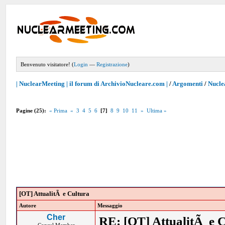
Benvenuto visitatore! (
Login
—
Registrazione
)
| NuclearMeeting | il forum di ArchivioNucleare.com |
/
Argomenti
/
Nucle
Pagine (25):
« Prima
«
3
4
5
6
[7]
8
9
10
11
»
Ultima »
[OT] AttualitÃ e Cultura
Autore
Messaggio
Cher
RE: [OT] AttualitÃ e 