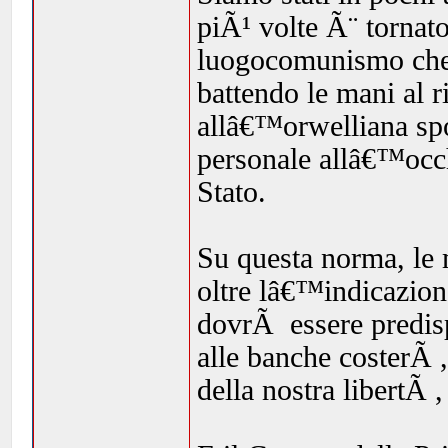
piÃ¹ volte Ã¨ tornato
luogocomunismo che 
battendo le mani al r
allâ€™orwelliana spo
personale allâ€™occh
Stato.
Su questa norma, le 
oltre lâ€™indicazio
dovrÃ essere predis
alle banche costerÃ ,
della nostra libertÃ 