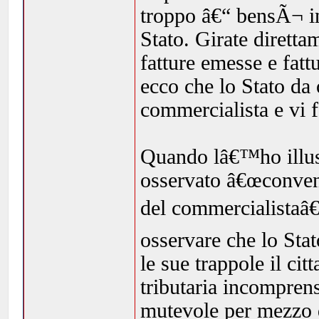
troppo â€“ bensÃ¬ in
Stato. Girate dirett
fatture emesse e fatt
ecco che lo Stato da
commercialista e vi 
Quando lâ€™ho illust
osservato â€œconveni
del commercialistaâ€
osservare che lo Sta
le sue trappole il ci
tributaria incomprens
mutevole per mezzo 