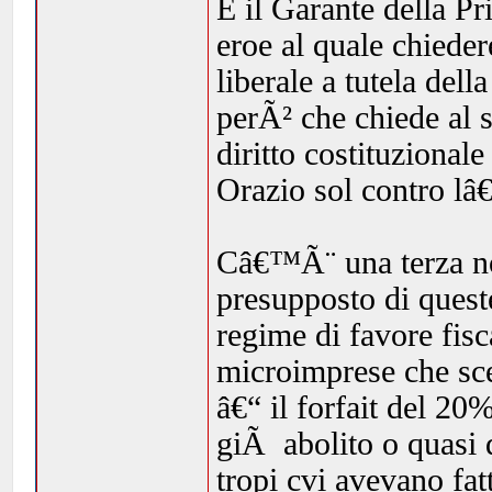
E il Garante della Pr
eroe al quale chieder
liberale a tutela dell
perÃ² che chiede al s
diritto costituzional
Orazio sol contro lâ
Câ€™Ã¨ una terza nor
presupposto di ques
regime di favore fisc
microimprese che sce
â€“ il forfait del 2
giÃ abolito o quasi 
tropi cvi avevano fat