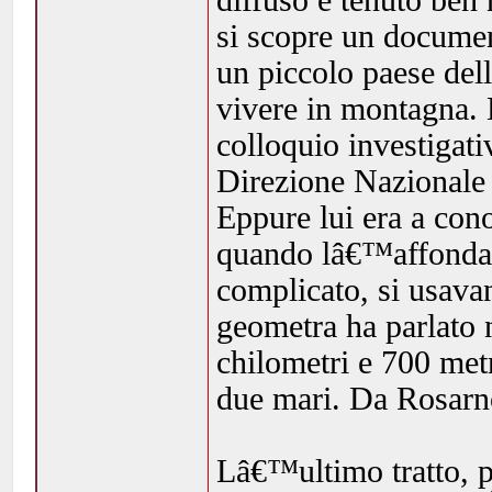
diffuso e tenuto ben
si scopre un documen
un piccolo paese dell
vivere in montagna. 
colloquio investigati
Direzione Nazionale 
Eppure lui era a con
quando lâ€™affondam
complicato, si usava
geometra ha parlato n
chilometri e 700 metr
due mari. Da Rosarn
Lâ€™ultimo tratto, pr