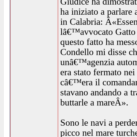
Giudice ha dimostrat
ha iniziato a parlare
in Calabria: Â«Essen
lâ€™avvocato Gatto e
questo fatto ha mess
Condello mi disse c
unâ€™agenzia automob
era stato fermato nei
câ€™era il comandan
stavano andando a tra
buttarle a mareÂ».
Sono le navi a perde
picco nel mare turche