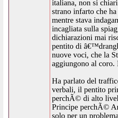
italiana, non si chia
strano infarto che ha
mentre stava indaga
incagliata sulla spi
dichiarazioni mai ris
pentito di â€™drang
nuove voci, che la S
aggiungono al coro. 
Ha parlato del traffic
verbali, il pentito p
perchÃ© di alto livel
Principe perchÃ© An
solo per un problema 