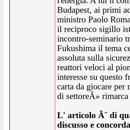
l'energia. A lui il c
Budapest, ai primi ac
ministro Paolo Roman
il reciproco sigillo 
incontro-seminario t
Fukushima il tema ce
assoluta sulla sicurez
reattori veloci al pi
interesse su questo fr
carta da giocare per 
di settoreÂ» rimarca
L' articolo Ã¨ di q
discusso e concordat