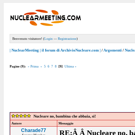
Benvenuto visitatore! (
Login
—
Registrazione
)
| NuclearMeeting | il forum di ArchivioNucleare.com |
/
Argomenti
/
Nucle
Pagine (9):
« Prima
«
5
6
7
8
[9]
Ultima »
Nucleare no, bambina che abbaia, si!
Autore
Messaggio
Charade77
RE:Â Â Nucleare no, ba