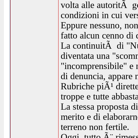
volta alle autoritÃ 
condizioni in cui vers
Eppure nessuno, non 
fatto alcun cenno di 
La continuitÃ di "Nu
diventata una "scom
"incomprensibile" e n
di denuncia, appare 
Rubriche piÃ¹ dirette
troppe e tutte abbast
La stessa proposta di
merito e di elaborar
terreno non fertile.
Oggi, tutto Ã¨ rimes