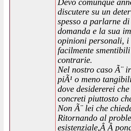
Devo comunque annot
discutere su un dete
spesso a parlarne di 
domanda e la sua im
opinioni personali, i 
facilmente smentibili
contrarie.
Nel nostro caso Ã¨ ir
piÃ¹ o meno tangibili
dove desidererei che 
concreti piuttosto che
Non Ã¨ lei che chied
Ritornando al probl
esistenziale,Â Â pon