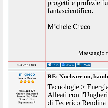
progetti e profezie f
fantascientifico.
Michele Greco
Messaggio m
07-09-2011 18:33
mi.greco
RE: Nucleare no, bambi
Senator Member
Tecnologie > Energi
Messaggi: 320
Alleati con l'Ungheri
Gruppo: Registered
Iscritto: Sep 2010
Stato:
Offline
di Federico Rendina
Reputazione: