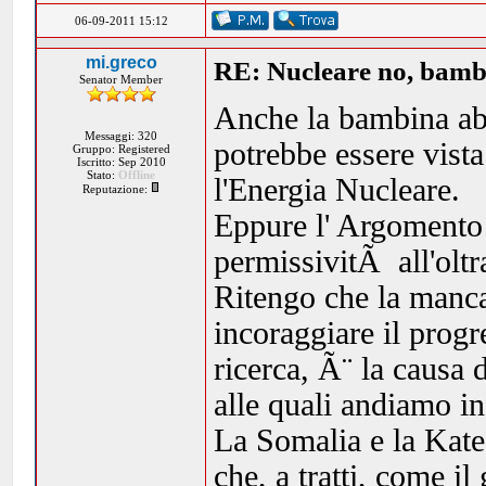
06-09-2011 15:12
mi.greco
RE: Nucleare no, bambi
Senator Member
Anche la bambina ab
Messaggi: 320
potrebbe essere vist
Gruppo: Registered
Iscritto: Sep 2010
Stato:
Offline
l'Energia Nucleare.
Reputazione:
Eppure l' Argomento
permissivitÃ all'olt
Ritengo che la manca
incoraggiare il progr
ricerca, Ã¨ la causa 
alle quali andiamo i
La Somalia e la Kate
che, a tratti, come i