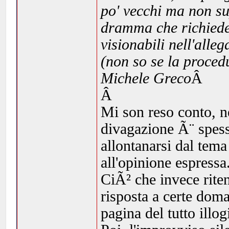
po' vecchi ma non su
dramma che richiede
visionabili nell'alle
(non so se la procedu
Michele Greco
Â
Â
Mi son reso conto, n
divagazione Ã¨ spesso
allontanarsi dal tem
all'opinione espressa
CiÃ² che invece rite
risposta a certe dom
pagina del tutto illog