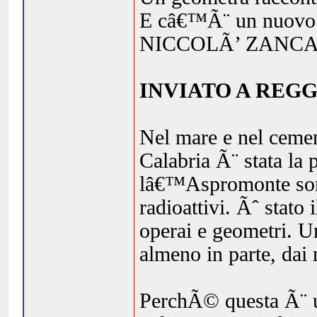
E câ€™Ã¨ un nuovo 
NICCOLÃ’ ZANC
INVIATO A REG
Nel mare e nel cement
Calabria Ã¨ stata la
lâ€™Aspromonte sono s
radioattivi. Ãˆ stato 
operai e geometri. Un
almeno in parte, dai n
PerchÃ© questa Ã¨ un