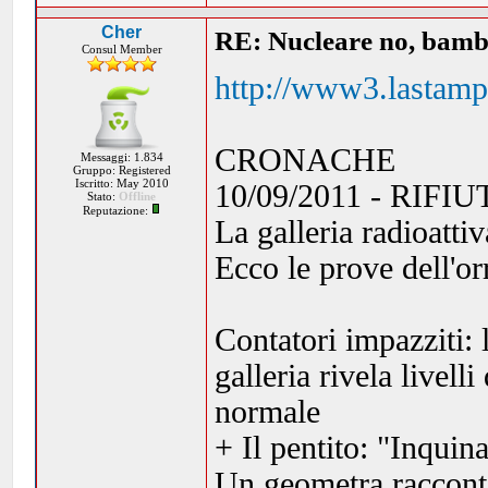
Cher
RE: Nucleare no, bambi
Consul Member
http://www3.lastampa
CRONACHE
Messaggi: 1.834
Gruppo: Registered
Iscritto: May 2010
10/09/2011 - RIF
Stato:
Offline
Reputazione:
La galleria radioattiv
Ecco le prove dell'or
Contatori impazziti: 
galleria rivela livell
normale
+ Il pentito: "Inqui
Un geometra raccont