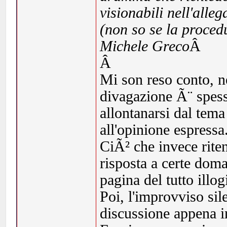
visionabili nell'alle
(non so se la procedu
Michele Greco
Â
Â
Mi son reso conto, n
divagazione Ã¨ spesso
allontanarsi dal tem
all'opinione espressa
CiÃ² che invece rite
risposta a certe dom
pagina del tutto illog
Poi, l'improvviso sil
discussione appena in