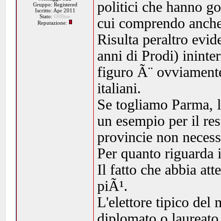
politici che hanno go
Gruppo: Registered
Iscritto: Apr 2011
Stato:
Offline
cui comprendo anche
Reputazione:
Risulta peraltro evid
anni di Prodi) ininte
figuro Ã¨ ovviamente
italiani.
Se togliamo Parma, l
un esempio per il res
provincie non neces
Per quanto riguarda 
Il fatto che abbia at
piÃ¹.
L'elettore tipico del
diplomato o laureato, 