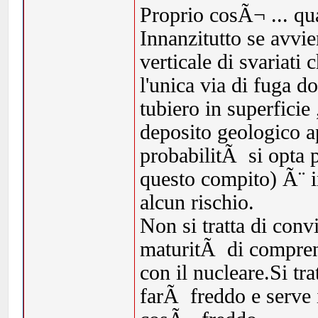
Proprio cosÃ¬ ... qua
Innanzitutto se avvi
verticale di svariati
l'unica via di fuga do
tubiero in superfici
deposito geologico ap
probabilitÃ si opta p
questo compito) Ã¨ i
alcun rischio.
Non si tratta di conv
maturitÃ di comprend
con il nucleare.Si tr
farÃ freddo e serve