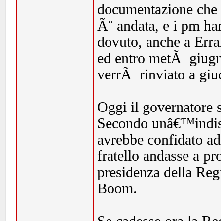
documentazione che
Ã¨ andata, e i pm ha
dovuto, anche a Erran
ed entro metÃ giugno
verrÃ rinviato a giu
Oggi il governatore 
Secondo unâ€™indiscr
avrebbe confidato ad 
fratello andasse a pr
presidenza della Reg
Boom.