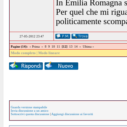
In Emilia Romagna si
Per quel che mi rig
politicamente scompa
27-05-2012 23:47
Pagine (14):
« Prima
«
8
9
10
11
[12]
13
14
»
Ultima »
Modo completo
|
Modo lineare
Guarda versione stampabile
Invia discussione a un amico
Sottoscrivi questa discussione
|
Aggiungi discussione ai favoriti