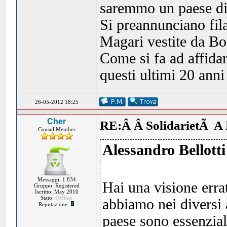
saremmo un paese di
Si preannunciano fila
Magari vestite da Bo
Come si fa ad affidar
questi ultimi 20 anni
26-05-2012 18:25
Cher
RE:Â Â SolidarietÃ A 
Consul Member
Alessandro Bellotti
Messaggi: 1.834
Hai una visione errat
Gruppo: Registered
Iscritto: May 2010
Stato:
Offline
abbiamo nei diversi 
Reputazione:
paese sono essenzial