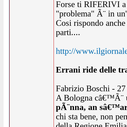
Forse ti RIFERIVI a 
"problema" Ã¨ in un'
Cosi rispondo anche a
parti....
http://www.ilgiornal
Errani ride delle t
Fabrizio Boschi - 2
A Bologna câ€™Ã¨ u
pÃ¨nna, an sâ€™ar
chi sta bene, non pe
della Regione Emilia