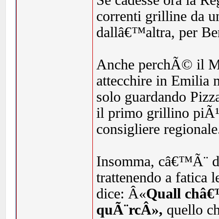
Se cadesse ora la Re
correnti grilline da 
dallâ€™altra, per Be
Anche perchÃ© il Mo
attecchire in Emilia 
solo guardando Pizz
il primo grillino pi
consigliere regionale
Insomma, câ€™Ã¨ dav
trattenendo a fatica 
dice: Â«
Quall châ€™
quÃ¨rcÂ»,
quello che