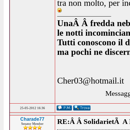
tra non molto, per inc
UnaÂ Â fredda nebbia
le notti incomincia
Tutti conoscono il d
ma pochi ne discern
Cher03@hotmail.it
Messagg
25-05-2012 16:36
Charade77
RE:Â Â SolidarietÃ A 
Senator Member