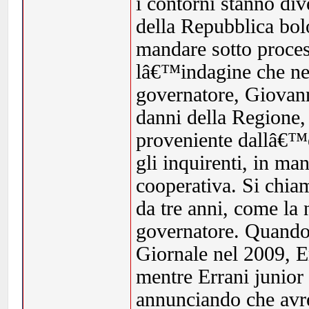
i contorni stanno di
della Repubblica bolo
mandare sotto process
lâ€™indagine che nel
governatore, Giovann
danni della Regione,
proveniente dallâ€™en
gli inquirenti, in man
cooperativa. Si chi
da tre anni, come la 
governatore. Quando 
Giornale nel 2009, Er
mentre Errani junior
annunciando che avreb