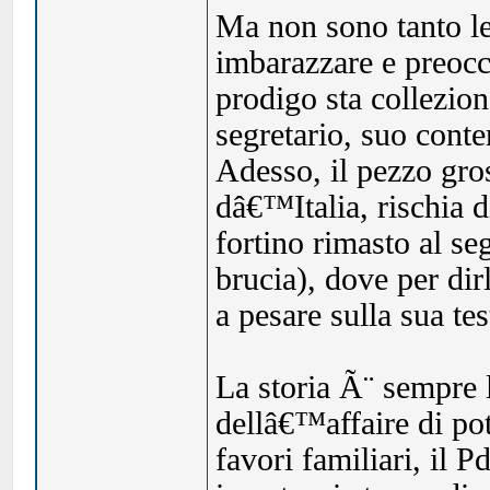
Ma non sono tanto le 
imbarazzare e preocc
prodigo sta collezio
segretario, suo cont
Adesso, il pezzo gro
dâ€™Italia, rischia d
fortino rimasto al se
brucia), dove per di
a pesare sulla sua t
La storia Ã¨ sempre l
dellâ€™affaire di pote
favori familiari, il 