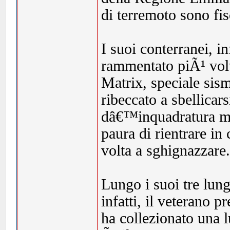
di terremoto sono fis
I suoi conterranei, i
rammentato piÃ¹ vol
Matrix, speciale sism
ribeccato a sbellicar
dâ€™inquadratura men
paura di rientrare in
volta a sghignazzare
Lungo i suoi tre lun
infatti, il veterano p
ha collezionato una l