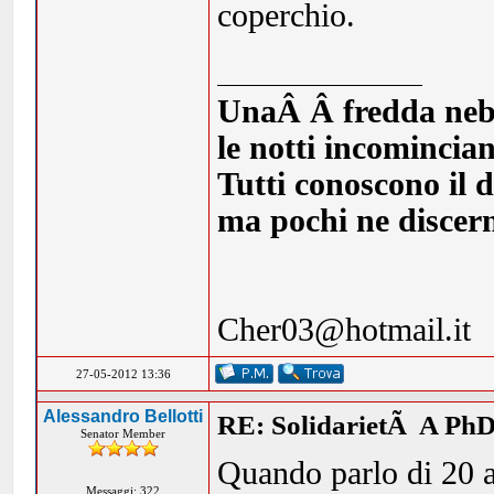
coperchio.
UnaÂ Â fredda nebbia
le notti incomincia
Tutti conoscono il d
ma pochi ne discern
Cher03@hotmail.it
27-05-2012 13:36
Alessandro Bellotti
RE: SolidarietÃ A PhD
Senator Member
Quando parlo di 20 an
Messaggi: 322