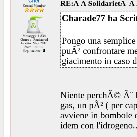
Cher
RE:Â Â SolidarietÃ A 
Consul Member
Charade77 ha Scrit
Messaggi: 1.834
Pongo una semplice 
Gruppo: Registered
Iscritto: May 2010
Stato:
Offline
puÃ² confrontare me
Reputazione:
giacimento in caso d
Niente perchÃ© Ã¨ la
gas, un pÃ² ( per cap
avviene in bombole 
idem con l'idrogeno..