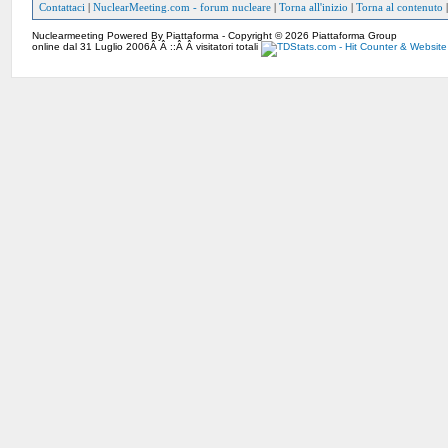
Contattaci
|
NuclearMeeting.com - forum nucleare
|
Torna all'inizio
|
Torna al contenuto
Nuclearmeeting Powered By Piattaforma - Copyright © 2026 Piattaforma Group
online dal 31 Luglio 2006Â Â ::Â Â visitatori totali