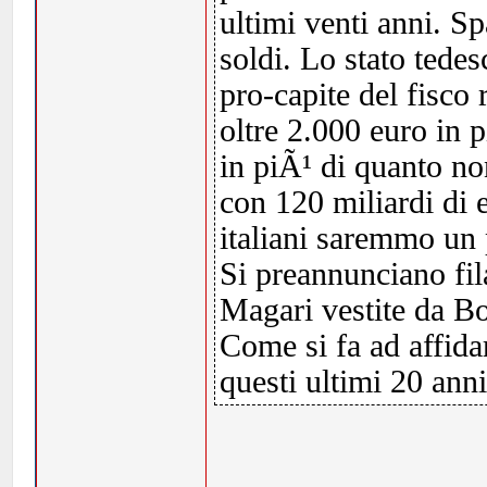
ultimi venti anni. 
soldi. Lo stato tedes
pro-capite del fisco ri
oltre 2.000 euro in p
in piÃ¹ di quanto non
con 120 miliardi di 
italiani saremmo un 
Si preannunciano fil
Magari vestite da Bo
Come si fa ad affida
questi ultimi 20 ann