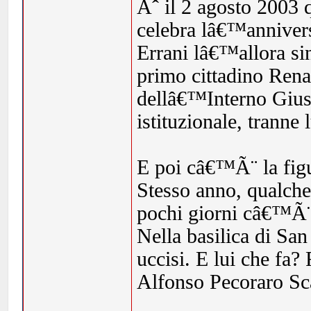
Ãˆ il 2 agosto 2003
celebra lâ€™anniversa
Errani lâ€™allora s
primo cittadino Rena
dellâ€™Interno Gius
istituzionale, tranne
E poi câ€™Ã¨ la figu
Stesso anno, qualch
pochi giorni câ€™Ã¨ s
Nella basilica di San
uccisi. E lui che fa?
Alfonso Pecoraro Sc