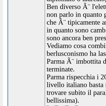
Ben diverso Ã¨ l'ele
non parlo in quanto 
che Ã¨ tipicamente a
in quanto sono cambia
sono ancora ben pres
Vediamo cosa combin
berlusconismo ha las
Parma Ã¨ imbottita d
terminate.
Parma rispecchia i 20
livello italiano basta
trovare subito il par
bellissima).