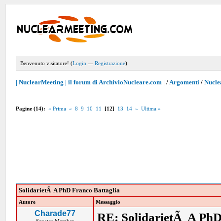
Benvenuto visitatore! (
Login
—
Registrazione
)
| NuclearMeeting | il forum di ArchivioNucleare.com |
/
Argomenti
/
Nucle
Pagine (14):
« Prima
«
8
9
10
11
[12]
13
14
»
Ultima »
SolidarietÃ A PhD Franco Battaglia
Autore
Messaggio
Charade77
RE: SolidarietÃ A PhD