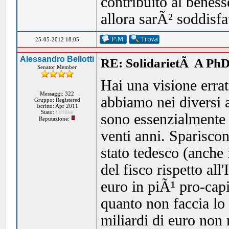
contribuito al beness
allora sarÃ² soddisf
25-05-2012 18:05
Alessandro Bellotti
RE: SolidarietÃ A PhD
Senator Member
Hai una visione errat
Messaggi: 322
abbiamo nei diversi a
Gruppo: Registered
Iscritto: Apr 2011
Stato:
Offline
sono essenzialmente d
Reputazione:
venti anni. Sparisco
stato tedesco (anche 
del fisco rispetto all'
euro in piÃ¹ pro-capi
quanto non faccia lo 
miliardi di euro non r