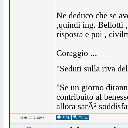
Ne deduco che se ave
,quindi ing. Bellotti
risposta e poi , civi
Coraggio ...
"Seduti sulla riva de
"Se un giorno dirann
contribuito al beness
allora sarÃ² soddisf
25-05-2012 15:56