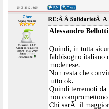
25-05-2012 16:25
Cher
RE:Â Â SolidarietÃ A 
Consul Member
Alessandro Bellotti
Messaggi: 1.834
Quindi, in tutta sic
Gruppo: Registered
Iscritto: May 2010
Stato:
Offline
fabbisogno italiano 
Reputazione:
modenese.
Non resta che convi
tutto ok.
Quindi terremoti da 
non compromettono la
Chi sarÃ il maggior a