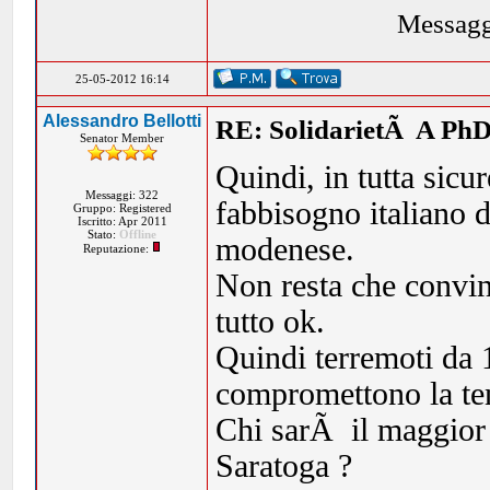
Messagg
25-05-2012 16:14
Alessandro Bellotti
RE: SolidarietÃ A PhD
Senator Member
Quindi, in tutta sicu
Messaggi: 322
fabbisogno italiano 
Gruppo: Registered
Iscritto: Apr 2011
Stato:
Offline
modenese.
Reputazione:
Non resta che convin
tutto ok.
Quindi terremoti da 
compromettono la ten
Chi sarÃ il maggior a
Saratoga ?