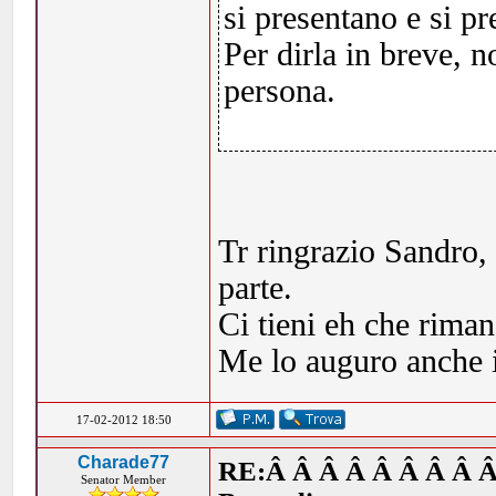
si presentano e si p
Per dirla in breve, n
persona.
Tr ringrazio Sandro,
parte.
Ci tieni eh che riman
Me lo auguro anche io
17-02-2012 18:50
Charade77
RE:Â Â Â Â Â Â Â Â Â
Senator Member