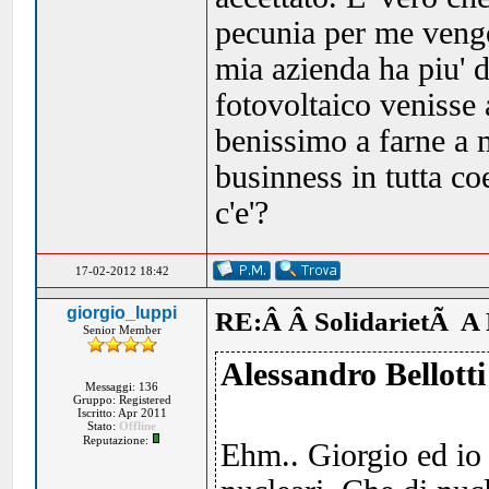
pecunia per me vengo
mia azienda ha piu' d
fotovoltaico venisse 
benissimo a farne a 
businness in tutta co
c'e'?
17-02-2012 18:42
giorgio_luppi
RE:Â Â SolidarietÃ A 
Senior Member
Alessandro Bellotti
Messaggi: 136
Gruppo: Registered
Iscritto: Apr 2011
Stato:
Offline
Reputazione:
Ehm.. Giorgio ed io