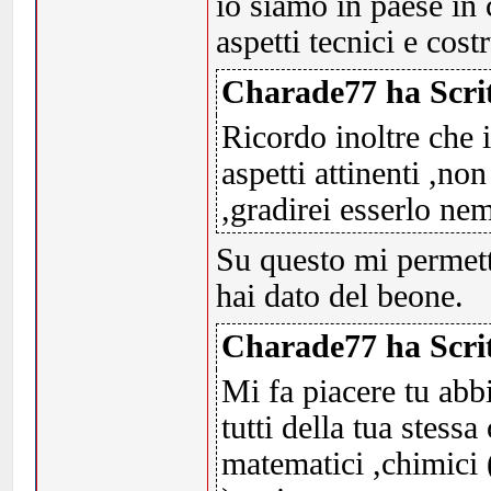
io siamo in paese in c
aspetti tecnici e cos
Charade77 ha Scrit
Ricordo inoltre che 
aspetti attinenti ,non
,gradirei esserlo ne
Su questo mi permetto
hai dato del beone.
Charade77 ha Scrit
Mi fa piacere tu abb
tutti della tua stess
matematici ,chimici 