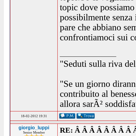
topic dove possiamo 
possibilmente senza 
pare che abbiano sem
confrontiamoci sui co
"Seduti sulla riva de
"Se un giorno dirann
contribuito al beness
allora sarÃ² soddisf
18-02-2012 19:31
giorgio_luppi
RE: Â Â Â Â Â Â Â Â 
Senior Member