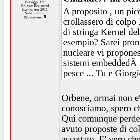
Messaggi: 136
Gruppo: Registered
A proposito , un picc
Iscritto: Apr 2011
Stato:
Offline
Reputazione:
crollassero di colpo 
di stringa Kernel de
esempio? Sarei pront
nucleare vi propones
sistemi embeddedÂ Â 
pesce ... Tu e Giorg
Orbene, ormai non e'
conosciamo, spero ch
Qui comunque perdere
avuto proposte di co
accettato. E' vero ch