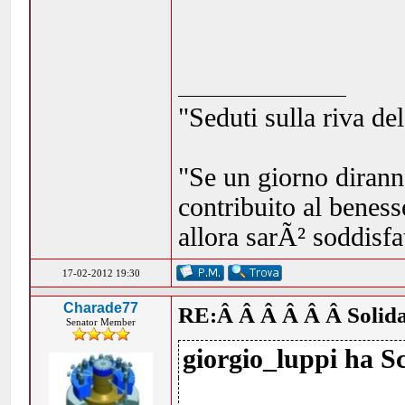
"Seduti sulla riva de
"Se un giorno dirann
contribuito al beness
allora sarÃ² soddisf
17-02-2012 19:30
Charade77
RE:Â Â Â Â Â Â Solida
Senator Member
giorgio_luppi ha Sc