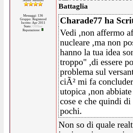
Senior Member
Battaglia
Messaggi: 136
Charade77 ha Scrit
Gruppo: Registered
Iscritto: Apr 2011
Stato:
Offline
Vedi ,non affermo af
Reputazione:
nucleare ,ma non pos
hanno la tua idea so
troppo" ,di essere po
problema sul versant
ciÃ² mi fa concluder
utopica ,non abbiat
cose e che quindi di 
pochi.
Non so di quale realt