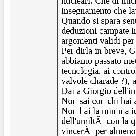
nucleari. Che di nucl
insegnamento che lav
Quando si spara sent
deduzioni campate in
argomenti validi per
Per dirla in breve, G
abbiamo passato met
tecnologia, ai control
valvole charade ?), 
Dai a Giorgio dell'i
Non sai con chi hai 
Non hai la minima id
dell'umiltÃ con la q
vincerÃ per almeno a