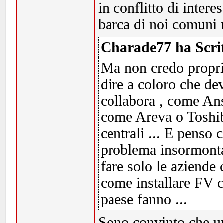
in conflitto di interes
barca di noi comuni 
Charade77 ha Scrit
Ma non credo proprio
dire a coloro che de
collabora , come Ans
come Areva o Toshib
centrali ... E penso
problema insormonta
fare solo le aziende
come installare FV ch
paese fanno ...
Sono convinto che un