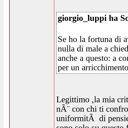
giorgio_luppi ha Sc
Se ho la fortuna di a
nulla di male a chie
anche a questo: a co
per un arricchiment
Legittimo ,la mia cri
nÃ¨ con chi ti confro
uniformitÃ di pensie
sono solo su questo 