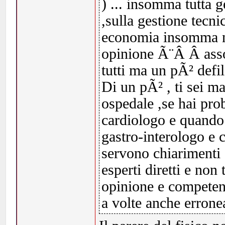
) ... insomma tutta g
,sulla gestione tecni
economia insomma no
opinione Ã¨Â Â asso
tutti ma un pÃ² defila
Di un pÃ² , ti sei m
ospedale ,se hai prob
cardiologo e quando
gastro-interologo e
servono chiarimenti 
esperti diretti e non
opinione e competen
a volte anche errone