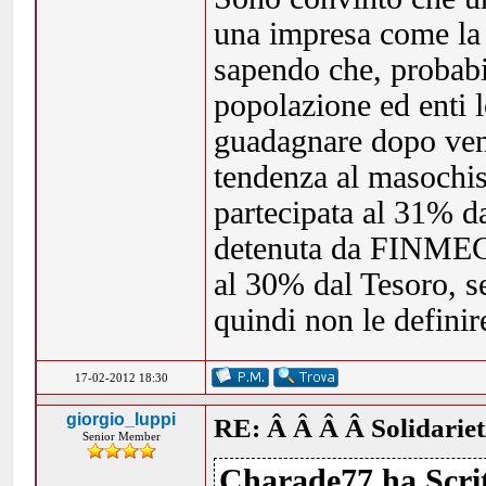
una impresa come la 
sapendo che, probabi
popolazione ed enti l
guadagnare dopo vent
tendenza al masochis
partecipata al 31% 
detenuta da FINMECC
al 30% dal Tesoro, sen
quindi non le definire
17-02-2012 18:30
giorgio_luppi
RE: Â Â Â Â Solidarie
Senior Member
Charade77 ha Scrit