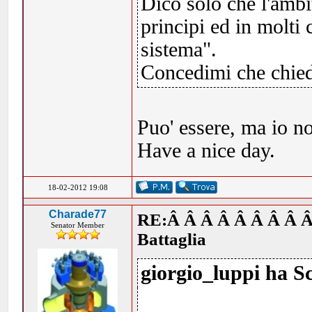
Dico solo che l'ambi
principi ed in molti 
sistema".
Concedimi che chiede
Puo' essere, ma io n
Have a nice day.
18-02-2012 19:08
Charade77
RE:Â Â Â Â Â Â Â Â Â
Senator Member
Battaglia
giorgio_luppi ha Sc