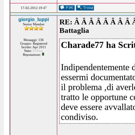
17-02-2012 19:47
giorgio_luppi
RE: Â Â Â Â Â Â Â Â 
Senior Member
Battaglia
Messaggi: 136
Charade77 ha Scrit
Gruppo: Registered
Iscritto: Apr 2011
Stato:
Offline
Reputazione:
Indipendentemente da
essermi documentato
il problema ,di averl
tratto le opportune 
deve essere avvalla
condiviso.