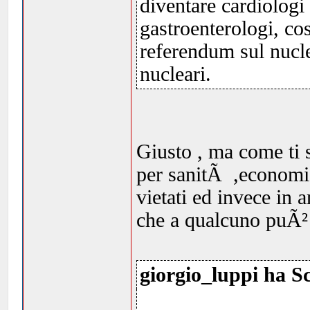
diventare cardiologi
gastroenterologi, co
referendum sul nucle
nucleari.
Giusto , ma come ti s
per sanitÃ ,economia
vietati ed invece in
che a qualcuno puÃ²
giorgio_luppi ha Sc