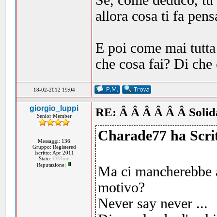
Se, come deduco, tu 
allora cosa ti fa pens
E poi come mai tutta 
che cosa fai? Di che
18-02-2012 19:04
giorgio_luppi
RE: Â Â Â Â Â Â Solid
Senior Member
Charade77 ha Scrit
Messaggi: 136
Gruppo: Registered
Iscritto: Apr 2011
Stato:
Offline
Reputazione:
Ma ci mancherebbe a
motivo?
Never say never ...