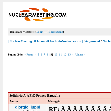
Benvenuto visitatore! (
Login
—
Registrazione
)
| NuclearMeeting | il forum di ArchivioNucleare.com |
/
Argomenti
/
Nucle
Pagine (14):
« Prima
«
5
6
7
8
[9]
10
11
12
13
»
Ultima »
SolidarietÃ A PhD Franco Battaglia
Autore
Messaggio
giorgio_luppi
RE: Â Â Â Â Â Â Â Â 