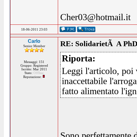
Cher03@hotmail.it
18-06-2011 23:03
Carlo
RE: SolidarietÃ A PhD
Senior Member
Riporta:
Messaggi: 151
Gruppo: Registered
Leggi l'articolo, po
Iscritto: Mar 2011
Stato:
Offline
Reputazione:
inaccettabile l'arrog
fatto alimentato l'i
Sono perfettamente d