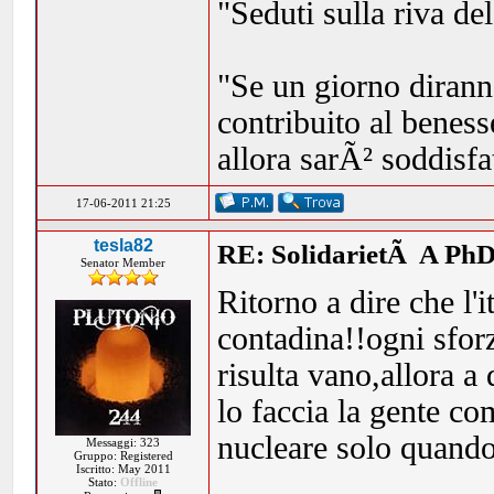
"Seduti sulla riva de
"Se un giorno dirann
contribuito al beness
allora sarÃ² soddisf
17-06-2011 21:25
tesla82
RE: SolidarietÃ A PhD
Senator Member
Ritorno a dire che l'
contadina!!ogni sforz
risulta vano,allora a
lo faccia la gente c
nucleare solo quando 
Messaggi: 323
Gruppo: Registered
Iscritto: May 2011
Stato:
Offline