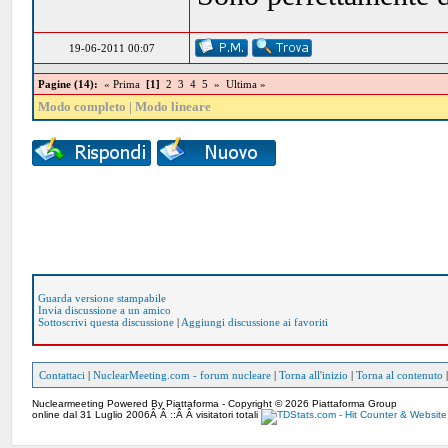
19-06-2011 00:07
Pagine (14):
« Prima
[1]
2
3
4
5
»
Ultima »
Modo completo
|
Modo lineare
Guarda versione stampabile
Invia discussione a un amico
Sottoscrivi questa discussione
|
Aggiungi discussione ai favoriti
Contattaci
|
NuclearMeeting.com - forum nucleare
|
Torna all'inizio
|
Torna al contenuto
Nuclearmeeting Powered By Piattaforma - Copyright © 2026 Piattaforma Group
online dal 31 Luglio 2006Â Â ::Â Â visitatori totali