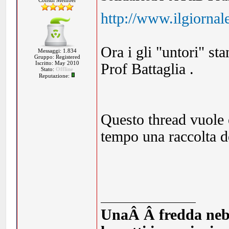
Consul Member
http://www.ilgiornal
Ora i gli "untori" st
Messaggi: 1.834
Gruppo: Registered
Iscritto: May 2010
Prof Battaglia .
Stato:
Offline
Reputazione:
Questo thread vuole 
tempo una raccolta de
UnaÂ Â fredda nebbia