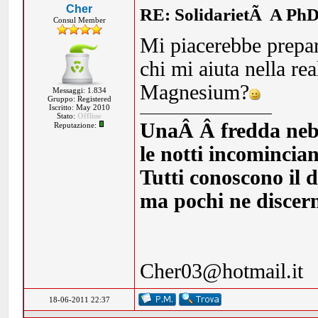
Cher
RE: SolidarietÃ A PhD
Consul Member
Mi piacerebbe prepar
chi mi aiuta nella re
Magnesium?
Messaggi: 1.834
Gruppo: Registered
Iscritto: May 2010
Stato:
Offline
UnaÂ Â fredda nebbia
Reputazione:
le notti incomincia
Tutti conoscono il d
ma pochi ne discern
Cher03@hotmail.it
18-06-2011 22:37