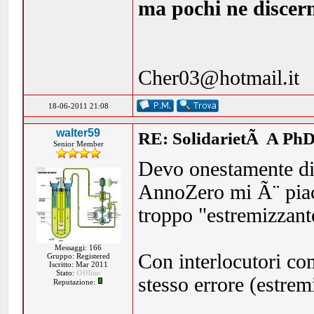
ma pochi ne discern
Cher03@hotmail.it
18-06-2011 21:08
walter59
RE: SolidarietÃ A PhD
Senior Member
Devo onestamente dire
AnnoZero mi Ã¨ piac
troppo "estremizzant
Messaggi: 166
Con interlocutori c
Gruppo: Registered
Iscritto: Mar 2011
Stato:
Offline
stesso errore (estrem
Reputazione: