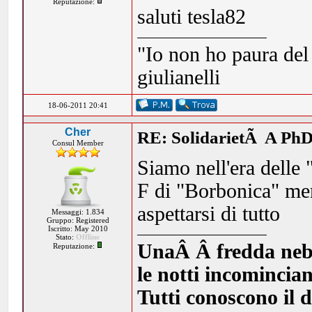
Reputazione:
saluti tesla82
"Io non ho paura del
giulianelli
18-06-2011 20:41
Cher
RE: SolidarietÃ A PhD
Consul Member
Siamo nell'era delle 
F di "Borbonica" me
aspettarsi di tutto
Messaggi: 1.834
Gruppo: Registered
Iscritto: May 2010
Stato:
Offline
UnaÂ Â fredda nebbia
Reputazione:
le notti incomincia
Tutti conoscono il d