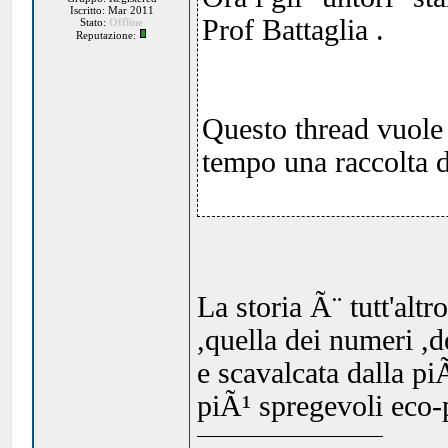
Iscritto: Mar 2011
Prof Battaglia .
Stato:
Offline
Reputazione:
Questo thread vuole 
tempo una raccolta de
La storia Ã¨ tutt'altr
,quella dei numeri ,d
e scavalcata dalla p
piÃ¹ spregevoli eco-p