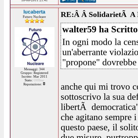
18-06-2011 21:41
lucaberta
RE:Â Â SolidarietÃ A 
Futuro Nucleare
walter59 ha Scritto
In ogni modo la cens
un'aberrante violazi
"propone" dovrebbe 
Messaggi: 344
Gruppo: Registered
Iscritto: Mar 2011
Stato:
Offline
anche qui mi trovo c
Reputazione:
sottoscrivo la sua de
libertÃ democratica".
che agitano sempre i
questo paese, il sol
due misure, purtropp