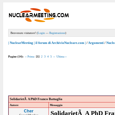
Benvenuto visitatore! (
Login
—
Registrazione
)
| NuclearMeeting | il forum di ArchivioNucleare.com |
/
Argomenti
/
Nucle
Pagine (14):
« Prima
[1]
2
3
4
5
»
Ultima »
SolidarietÃ A PhD Franco Battaglia
Autore
Messaggio
Cher
SolidarietÃ A PhD Fra