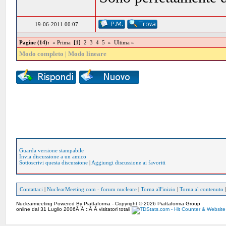
19-06-2011 00:07
Pagine (14):
« Prima
[1]
2
3
4
5
»
Ultima »
Modo completo
|
Modo lineare
Guarda versione stampabile
Invia discussione a un amico
Sottoscrivi questa discussione
|
Aggiungi discussione ai favoriti
Contattaci
|
NuclearMeeting.com - forum nucleare
|
Torna all'inizio
|
Torna al contenuto
Nuclearmeeting Powered By Piattaforma - Copyright © 2026 Piattaforma Group
online dal 31 Luglio 2006Â Â ::Â Â visitatori totali