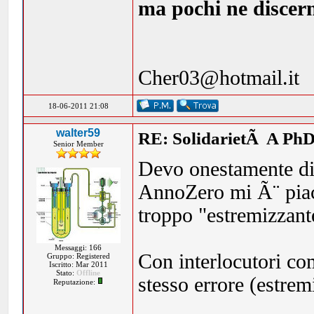
ma pochi ne discern
Cher03@hotmail.it
18-06-2011 21:08
walter59
RE: SolidarietÃ A PhD
Senior Member
Devo onestamente dire
AnnoZero mi Ã¨ piac
troppo "estremizzant
Messaggi: 166
Con interlocutori c
Gruppo: Registered
Iscritto: Mar 2011
Stato:
Offline
stesso errore (estrem
Reputazione: