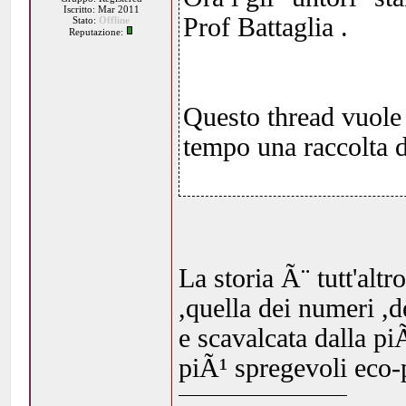
Iscritto: Mar 2011
Prof Battaglia .
Stato:
Offline
Reputazione:
Questo thread vuole 
tempo una raccolta de
La storia Ã¨ tutt'altr
,quella dei numeri ,d
e scavalcata dalla p
piÃ¹ spregevoli eco-p