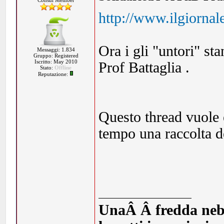
Consul Member
http://www.ilgiornal
Ora i gli "untori" st
Messaggi: 1.834
Gruppo: Registered
Iscritto: May 2010
Prof Battaglia .
Stato:
Offline
Reputazione:
Questo thread vuole 
tempo una raccolta de
UnaÂ Â fredda nebbia