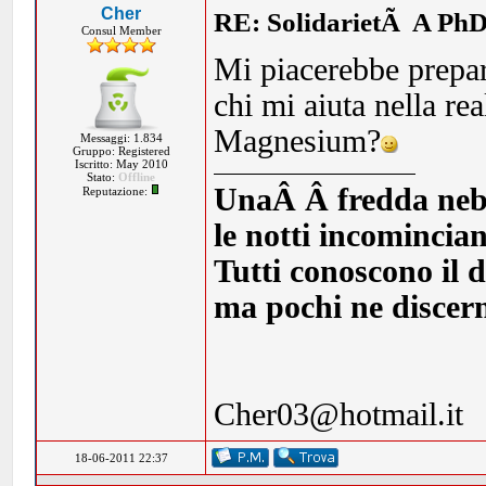
Cher
RE: SolidarietÃ A PhD
Consul Member
Mi piacerebbe prepar
chi mi aiuta nella re
Magnesium?
Messaggi: 1.834
Gruppo: Registered
Iscritto: May 2010
Stato:
Offline
UnaÂ Â fredda nebbia
Reputazione:
le notti incomincia
Tutti conoscono il d
ma pochi ne discern
Cher03@hotmail.it
18-06-2011 22:37