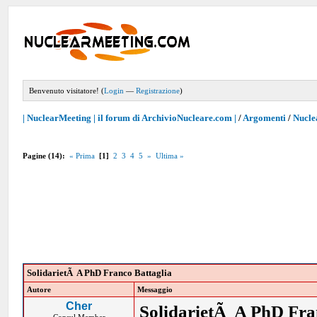
Benvenuto visitatore! (
Login
—
Registrazione
)
| NuclearMeeting | il forum di ArchivioNucleare.com |
/
Argomenti
/
Nucle
Pagine (14):
« Prima
[1]
2
3
4
5
»
Ultima »
SolidarietÃ A PhD Franco Battaglia
Autore
Messaggio
Cher
SolidarietÃ A PhD Fra