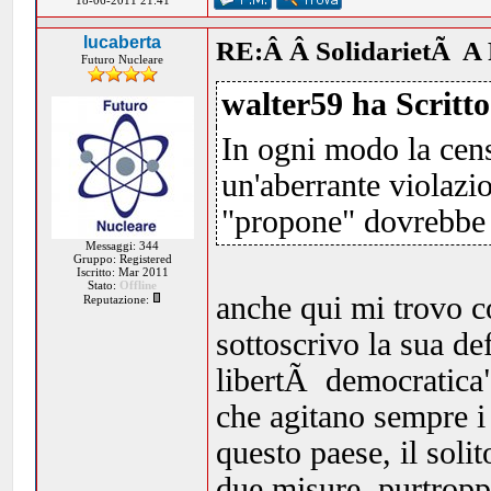
18-06-2011 21:41
lucaberta
RE:Â Â SolidarietÃ A 
Futuro Nucleare
walter59 ha Scritto
In ogni modo la cens
un'aberrante violazi
"propone" dovrebbe 
Messaggi: 344
Gruppo: Registered
Iscritto: Mar 2011
Stato:
Offline
anche qui mi trovo c
Reputazione:
sottoscrivo la sua de
libertÃ democratica".
che agitano sempre i
questo paese, il sol
due misure, purtropp