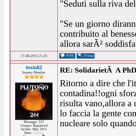
"Seduti sulla riva de
"Se un giorno dirann
contribuito al beness
allora sarÃ² soddisf
17-06-2011 21:25
tesla82
RE: SolidarietÃ A PhD
Senator Member
Ritorno a dire che l'
contadina!!ogni sforz
risulta vano,allora a
lo faccia la gente c
nucleare solo quando 
Messaggi: 323
Gruppo: Registered
Iscritto: May 2011
Stato:
Offline