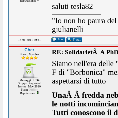
Reputazione:
saluti tesla82
"Io non ho paura del
giulianelli
18-06-2011 20:41
Cher
RE: SolidarietÃ A PhD
Consul Member
Siamo nell'era delle 
F di "Borbonica" me
aspettarsi di tutto
Messaggi: 1.834
Gruppo: Registered
Iscritto: May 2010
Stato:
Offline
UnaÂ Â fredda nebbia
Reputazione:
le notti incomincia
Tutti conoscono il d