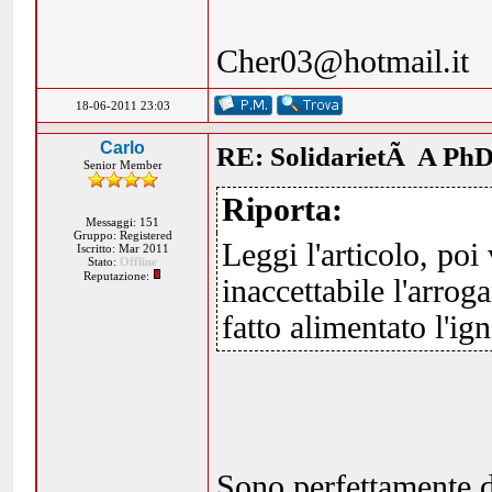
Cher03@hotmail.it
18-06-2011 23:03
Carlo
RE: SolidarietÃ A PhD
Senior Member
Riporta:
Messaggi: 151
Gruppo: Registered
Leggi l'articolo, po
Iscritto: Mar 2011
Stato:
Offline
Reputazione:
inaccettabile l'arrog
fatto alimentato l'i
Sono perfettamente d