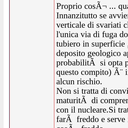
Proprio cosÃ¬ ... qua
Innanzitutto se avvi
verticale di svariati
l'unica via di fuga do
tubiero in superfici
deposito geologico ap
probabilitÃ si opta p
questo compito) Ã¨ i
alcun rischio.
Non si tratta di conv
maturitÃ di comprend
con il nucleare.Si tr
farÃ freddo e serve