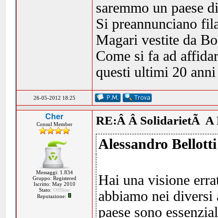
saremmo un paese di
Si preannunciano fila
Magari vestite da Bo
Come si fa ad affidar
questi ultimi 20 anni
26-05-2012 18:25
Cher
RE:Â Â SolidarietÃ A 
Consul Member
Alessandro Bellotti
Messaggi: 1.834
Hai una visione errat
Gruppo: Registered
Iscritto: May 2010
Stato:
Offline
abbiamo nei diversi 
Reputazione:
paese sono essenzial