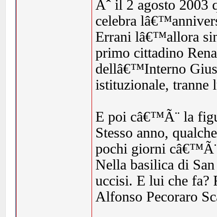
Ãˆ il 2 agosto 2003
celebra lâ€™anniversa
Errani lâ€™allora s
primo cittadino Rena
dellâ€™Interno Gius
istituzionale, tranne
E poi câ€™Ã¨ la figu
Stesso anno, qualch
pochi giorni câ€™Ã¨ s
Nella basilica di San
uccisi. E lui che fa?
Alfonso Pecoraro Sc