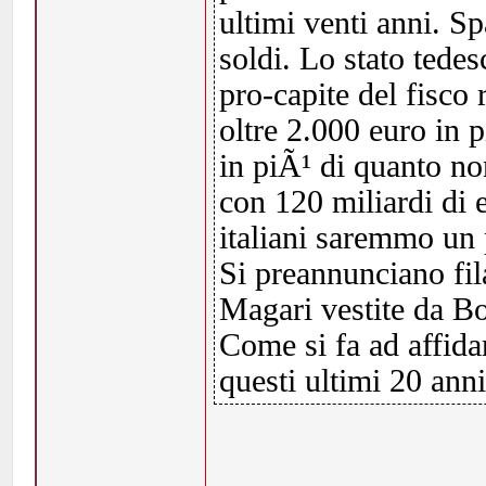
ultimi venti anni. 
soldi. Lo stato tedes
pro-capite del fisco ri
oltre 2.000 euro in p
in piÃ¹ di quanto non
con 120 miliardi di 
italiani saremmo un 
Si preannunciano fil
Magari vestite da Bo
Come si fa ad affida
questi ultimi 20 ann