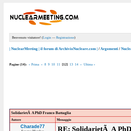
Benvenuto visitatore! (
Login
—
Registrazione
)
| NuclearMeeting | il forum di ArchivioNucleare.com |
/
Argomenti
/
Nucle
Pagine (14):
« Prima
«
8
9
10
11
[12]
13
14
»
Ultima »
SolidarietÃ A PhD Franco Battaglia
Autore
Messaggio
Charade77
RE: SolidarietÃ A PhD