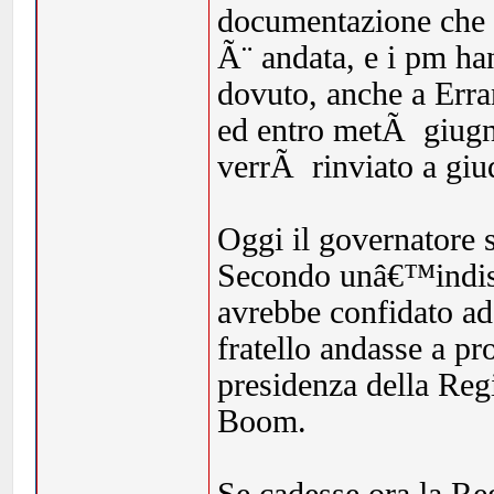
documentazione che
Ã¨ andata, e i pm ha
dovuto, anche a Erran
ed entro metÃ giugno
verrÃ rinviato a giu
Oggi il governatore 
Secondo unâ€™indiscr
avrebbe confidato ad 
fratello andasse a pr
presidenza della Reg
Boom.