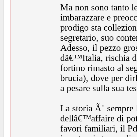
Ma non sono tanto le 
imbarazzare e preocc
prodigo sta collezio
segretario, suo cont
Adesso, il pezzo gro
dâ€™Italia, rischia d
fortino rimasto al se
brucia), dove per di
a pesare sulla sua t
La storia Ã¨ sempre l
dellâ€™affaire di pote
favori familiari, il 