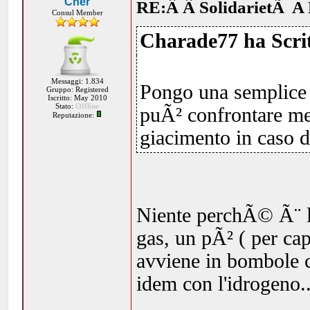
Cher
RE:Â Â SolidarietÃ A 
Consul Member
Charade77 ha Scrit
Messaggi: 1.834
Pongo una semplice 
Gruppo: Registered
Iscritto: May 2010
Stato:
Offline
puÃ² confrontare me
Reputazione:
giacimento in caso d
Niente perchÃ© Ã¨ la
gas, un pÃ² ( per cap
avviene in bombole 
idem con l'idrogeno..