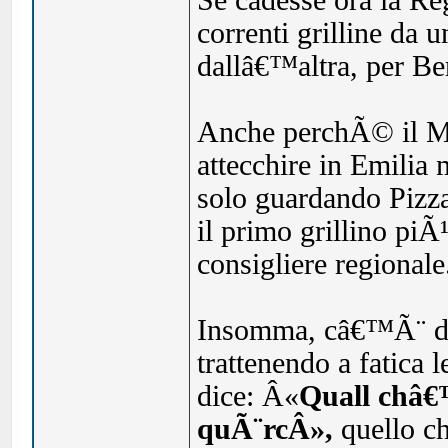
Se cadesse ora la Re
correnti grilline da 
dallâ€™altra, per Be
Anche perchÃ© il Mo
attecchire in Emilia 
solo guardando Pizz
il primo grillino pi
consigliere regionale
Insomma, câ€™Ã¨ dav
trattenendo a fatica 
dice: Â«
Quall châ€™
quÃ¨rcÂ»,
quello che