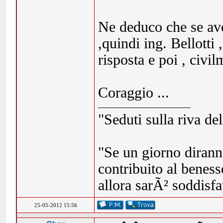
Ne deduco che se ave
,quindi ing. Bellotti
risposta e poi , civi
Coraggio ...
"Seduti sulla riva de
"Se un giorno dirann
contribuito al beness
allora sarÃ² soddisf
25-05-2012 15:56