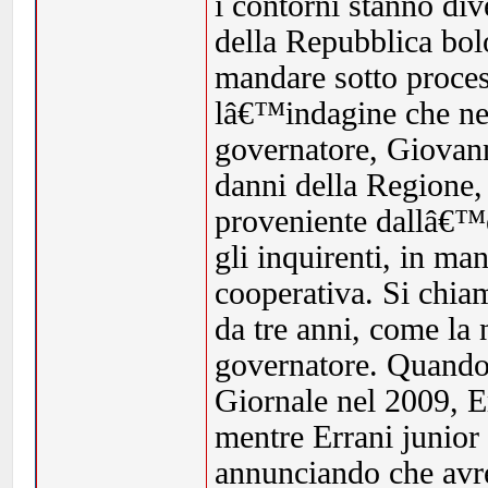
i contorni stanno di
della Repubblica bolo
mandare sotto process
lâ€™indagine che nel
governatore, Giovann
danni della Regione,
proveniente dallâ€™en
gli inquirenti, in man
cooperativa. Si chi
da tre anni, come la 
governatore. Quando 
Giornale nel 2009, Er
mentre Errani junior
annunciando che avreb