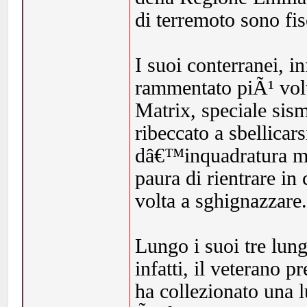
di terremoto sono fis
I suoi conterranei, i
rammentato piÃ¹ vol
Matrix, speciale sism
ribeccato a sbellicar
dâ€™inquadratura men
paura di rientrare in
volta a sghignazzare
Lungo i suoi tre lun
infatti, il veterano p
ha collezionato una l