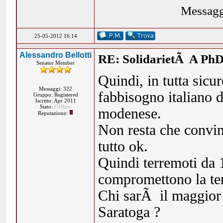
Messagg
25-05-2012 16:14
Alessandro Bellotti
RE: SolidarietÃ A PhD
Senator Member
Quindi, in tutta sicu
Messaggi: 322
fabbisogno italiano 
Gruppo: Registered
Iscritto: Apr 2011
Stato:
Offline
modenese.
Reputazione:
Non resta che convin
tutto ok.
Quindi terremoti da 
compromettono la ten
Chi sarÃ il maggior a
Saratoga ?