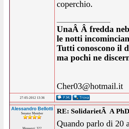
coperchio.
UnaÂ Â fredda nebbia
le notti incomincia
Tutti conoscono il d
ma pochi ne discern
Cher03@hotmail.it
27-05-2012 13:36
Alessandro Bellotti
RE: SolidarietÃ A PhD
Senator Member
Quando parlo di 20 an
Messaggi: 322