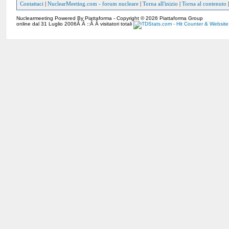
Contattaci
|
NuclearMeeting.com - forum nucleare
|
Torna all'inizio
|
Torna al contenuto
Nuclearmeeting Powered By Piattaforma - Copyright © 2026 Piattaforma Group
online dal 31 Luglio 2006Â Â ::Â Â visitatori totali