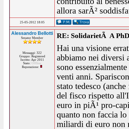
contribuito al beness
allora sarÃ² soddisf
25-05-2012 18:05
Alessandro Bellotti
RE: SolidarietÃ A PhD
Senator Member
Hai una visione errat
Messaggi: 322
abbiamo nei diversi a
Gruppo: Registered
Iscritto: Apr 2011
Stato:
Offline
sono essenzialmente d
Reputazione:
venti anni. Sparisco
stato tedesco (anche 
del fisco rispetto all'
euro in piÃ¹ pro-capi
quanto non faccia lo 
miliardi di euro non r