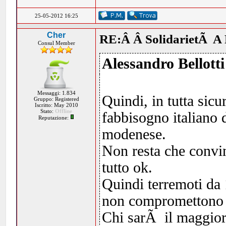
25-05-2012 16:25
Cher
RE:Â Â SolidarietÃ A 
Consul Member
Alessandro Bellotti
Messaggi: 1.834
Quindi, in tutta sic
Gruppo: Registered
Iscritto: May 2010
Stato:
Offline
fabbisogno italiano 
Reputazione:
modenese.
Non resta che convi
tutto ok.
Quindi terremoti da 
non compromettono la
Chi sarÃ il maggior a