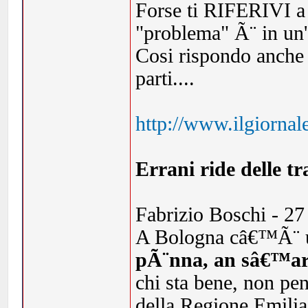
Forse ti RIFERIVI a 
"problema" Ã¨ in un'
Cosi rispondo anche a
parti....
http://www.ilgiornal
Errani ride delle t
Fabrizio Boschi - 2
A Bologna câ€™Ã¨ u
pÃ¨nna, an sâ€™ar
chi sta bene, non pe
della Regione Emilia