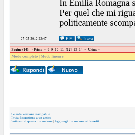
In Emilia Romagna si
Per quel che mi rig
politicamente scompa
27-05-2012 23:47
Pagine (14):
« Prima
«
8
9
10
11
[12]
13
14
»
Ultima »
Modo completo
|
Modo lineare
Guarda versione stampabile
Invia discussione a un amico
Sottoscrivi questa discussione
|
Aggiungi discussione ai favoriti