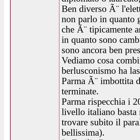
Ben diverso Ã¨ l'ele
non parlo in quanto 
che Ã¨ tipicamente a
in quanto sono cambia
sono ancora ben pres
Vediamo cosa combin
berlusconismo ha las
Parma Ã¨ imbottita d
terminate.
Parma rispecchia i 20
livello italiano basta
trovare subito il par
bellissima).