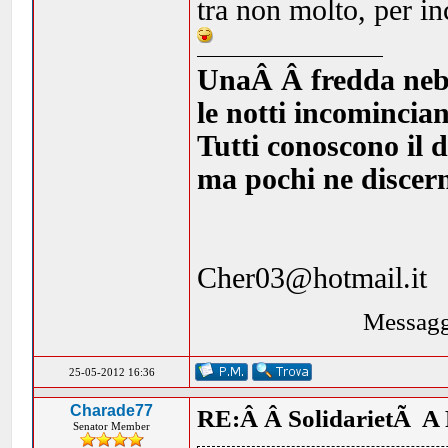
tra non molto, per inc
UnaÂ Â fredda nebbia
le notti incomincia
Tutti conoscono il d
ma pochi ne discern
Cher03@hotmail.it
Messagg
25-05-2012 16:36
Charade77
RE:Â Â SolidarietÃ A 
Senator Member