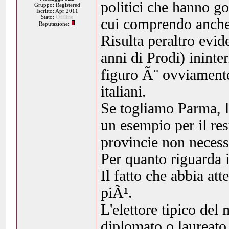
politici che hanno go
Gruppo: Registered
Iscritto: Apr 2011
Stato:
Offline
cui comprendo anche
Reputazione:
Risulta peraltro evid
anni di Prodi) ininte
figuro Ã¨ ovviamente
italiani.
Se togliamo Parma, l
un esempio per il res
provincie non neces
Per quanto riguarda 
Il fatto che abbia at
piÃ¹.
L'elettore tipico del
diplomato o laureato, 