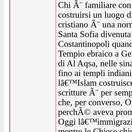
Chi Ã¨ familiare con
costruirsi un luogo d
cristiano Ã¨ una nor
Santa Sofia divenu
Costantinopoli quand
Tempio ebraico a Ge
di Al Aqsa, nelle sin
fino ai templi indian
lâ€™Islam costruisc
scritture Ã¨ per sem
che, per converso, O
perchÃ© aveva prom
Oggi lâ€™immigrazi
mentre le Chiese chiu