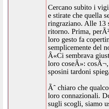
Cercano subito i vigi
e stirate che quella 
ringraziano. Alle 13
ritorno. Prima, perÃ²
loro gesto fa copert
semplicemente del nos
Â«Ci sembrava giusto
loro coseÂ»: cosÃ¬, s
sposini tardoni spieg
Ãˆ chiaro che qualcos
loro connazionali. D
sugli scogli, siamo u