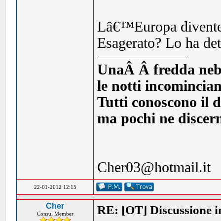
Lâ€™Europa divente
Esagerato? Lo ha dett
UnaÂ Â fredda nebbia
le notti incomincia
Tutti conoscono il d
ma pochi ne discern
Cher03@hotmail.it
22-01-2012 12:15
Cher
RE: [OT] Discussione in
Consul Member