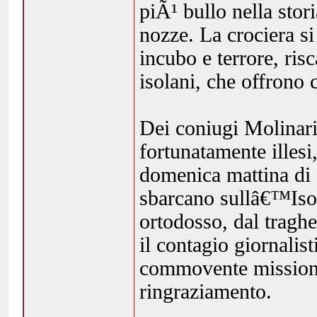
piÃ¹ bullo nella stor
nozze. La crociera si
incubo e terrore, ris
isolani, che offrono 
Dei coniugi Molinari 
fortunatamente illesi
domenica mattina di 
sbarcano sullâ€™Iso
ortodosso, dal tragh
il contagio giornalis
commovente missione
ringraziamento.