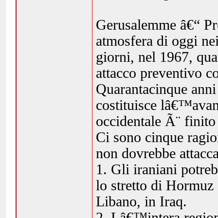
Gerusalemme â€“ Prob
atmosfera di oggi nei
giorni, nel 1967, qua
attacco preventivo co
Quarantacinque anni 
costituisce lâ€™avam
occidentale Ã¨ finit
Ci sono cinque ragion
non dovrebbe attacca
1. Gli iraniani potr
lo stretto di Hormuz 
Libano, in Iraq.
2. Lâ€™intera region