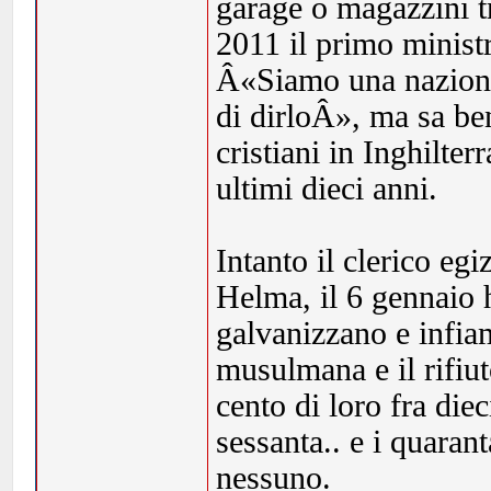
garage o magazzini 
2011 il primo minis
Â«Siamo una nazione
di dirloÂ», ma sa be
cristiani in Inghilte
ultimi dieci anni.
Intanto il clerico eg
Helma, il 6 gennaio h
galvanizzano e inf
musulmana e il rifiu
cento di loro fra diec
sessanta.. e i quaran
nessuno.