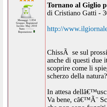
Tornano al Giglio pe
di Cristiano Gatti -
Messaggi: 1.834
Gruppo: Registered
Iscritto: May 2010
http://www.ilgiornal
Stato:
Offline
Reputazione:
ChissÃ se sul pross
anche di questi due 
scoprire come li sp
scherzo della natura
In attesa dellâ€™usc
Va bene, câ€™Ã¨ Sche