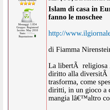
Consul Member
Islam di casa in Eur
fanno le moschee
Messaggi: 1.834
Gruppo: Registered
Iscritto: May 2010
http://www.ilgiornal
Stato:
Offline
Reputazione:
di Fiamma Nirenstei
La libertÃ religiosa 
diritto alla diversi
trasforma, come spes
diritti, in un gioco a
mangia lâ€™altro col