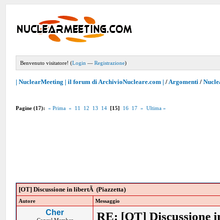
Benvenuto visitatore! (
Login
—
Registrazione
)
| NuclearMeeting | il forum di ArchivioNucleare.com |
/
Argomenti
/
Nucle
Pagine (17):
« Prima
«
11
12
13
14
[15]
16
17
»
Ultima »
[OT] Discussione in libertÃ (Piazzetta)
Autore
Messaggio
Cher
RE: [OT] Discussione in