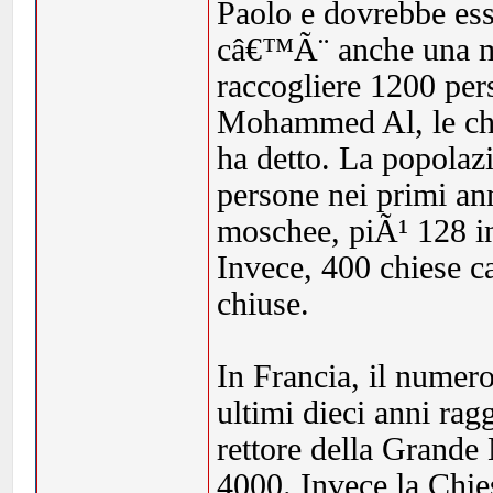
Paolo e dovrebbe ess
câ€™Ã¨ anche una m
raccogliere 1200 pers
Mohammed Al, le chi
ha detto. La popola
persone nei primi ann
moschee, piÃ¹ 128 in
Invece, 400 chiese ca
chiuse.
In Francia, il numer
ultimi dieci anni ra
rettore della Grande 
4000. Invece la Chies