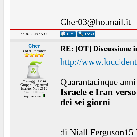
Cher03@hotmail.it
11-02-2012 15:18
Cher
RE: [OT] Discussione in
Consul Member
http://www.loccident
Quarantacinque anni
Messaggi: 1.834
Gruppo: Registered
Iscritto: May 2010
Israele e Iran vers
Stato:
Offline
Reputazione:
dei sei giorni
di Niall Ferguson15