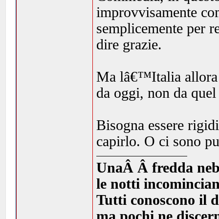
improvvisamente com
semplicemente per re
dire grazie.
Ma lâ€™Italia allor
da oggi, non da quel
Bisogna essere rigid
capirlo. O ci sono pur
UnaÂ Â fredda nebbia
le notti incomincia
Tutti conoscono il d
ma pochi ne discern