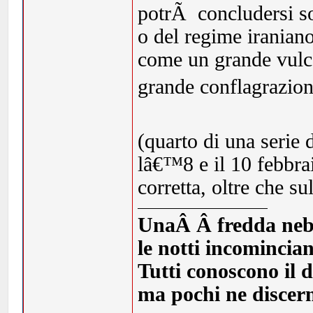
(quarto di una serie di
lâ€™8 e il 10 febbra
corretta, oltre che su
UnaÂ Â fredda nebbia
le notti incomincia
Tutti conoscono il d
ma pochi ne discern