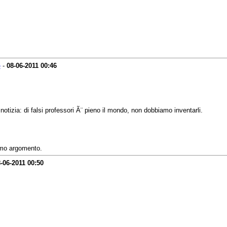
o
-
08-06-2011
00:46
tizia: di falsi professori Ã¨ pieno il mondo, non dobbiamo inventarli.
imo argomento.
-06-2011
00:50