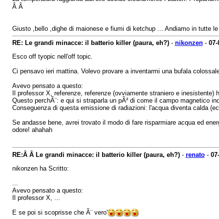
Â Â
Giusto ,bello ,dighe di maionese e fiumi di ketchup ... Andiamo in tutte 
RE: Le grandi minacce: il batterio killer (paura, eh?)
-
nikonzen
-
07-
Esco off tyopic nell'off topic.
Ci pensavo ieri mattina. Volevo provare a inventarmi una bufala colossale m
Avevo pensato a questo:
Il professor X, referenze, referenze (ovviamente straniero e inesistente)
Questo perchÃ¨: e qui si straparla un pÃ² di come il campo magnetico indot
Conseguenza di questa emissione di radiazioni: l'acqua diventa calda (ech
Se andasse bene, avrei trovato il modo di fare risparmiare acqua ed energ
odore! ahahah
RE:Â Â Le grandi minacce: il batterio killer (paura, eh?)
-
renato
-
07
nikonzen ha Scritto:
...
Avevo pensato a questo:
Il professor X, ...
E se poi si scoprisse che Ã¨ vero'