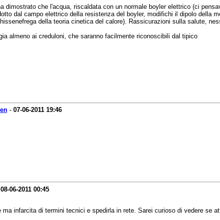
 ha dimostrato che l'acqua, riscaldata con un normale boyler elettrico (ci pens
to dal campo elettrico della resistenza del boyler, modifichi il dipolo della m
issenefrega della teoria cinetica del calore). Rassicurazioni sulla salute, n
ia almeno ai creduloni, che saranno facilmente riconoscibili dal tipico
zen
-
07-06-2011
19:46
-
08-06-2011
00:45
a infarcita di termini tecnici e spedirla in rete. Sarei curioso di vedere se a