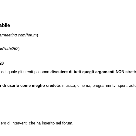
abile
earmeeting.com/forum
)
hp?tid=262
)
28
 del quale gli utenti possono
discutere di tutti quegli argomenti NON strett
ri di usarlo come meglio credete
: musica, cinema, programmi tv, sport, auto, 
ro di interventi che ha inserito nel forum.