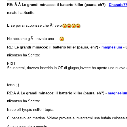
RE: Â Â Le grandi minacce: il batterio killer (paura, eh?)
-
Charade7
renato ha Scritto:
E se poi si scoprisse che Ã¨ vero'
Ne abbiamo giÃ trovato uno ...
RE: Le grandi minacce: il batterio killer (paura, eh?)
-
magnesium
-
nikonzen ha Scritto:
EDIT:
Scusatemi, dovevo inserirlo in OT di giugno,invece ho aperto una nuova d
fatto ;-)
RE:Â Â Le grandi minacce: il batterio killer (paura, eh?)
-
magnesiu
nikonzen ha Scritto:
Esco off tyopic nell'off topic.
Ci pensavo ieri mattina. Volevo provare a inventarmi una bufala colossale m
Avevo pensato a questo: