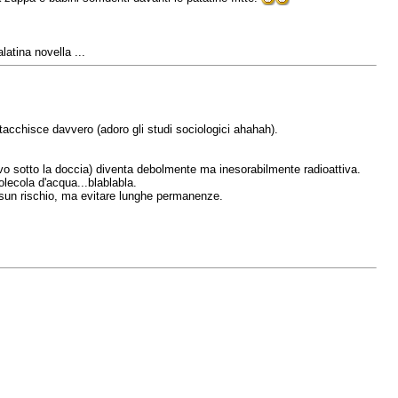
atina novella ...
ttacchisce davvero (adoro gli studi sociologici ahahah).
avo sotto la doccia) diventa debolmente ma inesorabilmente radioattiva.
olecola d'acqua...blablabla.
essun rischio, ma evitare lunghe permanenze.