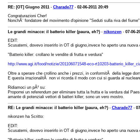
RE: [OT] Giugno 2011
-
Charade77
-
02-06-2011
20:49
Congraturazioni Cher!
NonchÃ¨ fondatore del movimento d'opinione "Seduti sulla riva del fiume"
Le grandi minacce: il batterio killer (paura, eh?)
-
nikonzen
-
07-06-2
EDIT:
Scusatemi, dovevo inserirlo in OT di giugno,invece ho aperto una nuova di
"Batterio killer: crollano le vendite di frutta e verdura"
http://www.agi.it/food/notizie/201106071548-eco-rt10203-batterio_killer
Oltre a sperare che crollino anche i prezzi, in conformitÃ della legge dom
E questa irrazionalitÃ non vi ricorda il modo con cui si guarda al nuclear
Ridiamoci un pÃ² su:
Proporrei un referendum per eliminare tutta la frutta e la verdura dal Pae
amante di potenziali vettori di batteri killer; sono un vero mostro.
RE: Le grandi minacce: il batterio killer (paura, eh?)
-
Charade77
-
07
nikonzen ha Scritto:
EDIT:
Scusatemi, dovevo inserirlo in OT di giugno,invece ho aperto una nuova di
"Batterio killer: crollano le vendite di frutta e verdura"