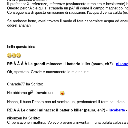
Il professor X, referenze, referenze (ovviamente straniero e inesistente)
Questo perchÃ¨: e qui si straparla un pÃ² di come il campo magnetico indot
Conseguenza di questa emissione di radiazioni: l'acqua diventa calda (ech
Se andasse bene, avrei trovato il modo di fare risparmiare acqua ed energ
odore! ahahah
bella questa idea
RE:Â Â Â Â Le grandi minacce: il batterio killer (paura, eh?)
-
nikon
Oh, spostato. Grazie e nuovamente le mie scuse.
Charade77 ha Scritto:
Ne abbiamo giÃ trovato uno ...
Naaaa, il buon Renato non mi sembra un, perdonatemi il termine, idiota.
RE:Â Â Le grandi minacce: il batterio killer (paura, eh?)
-
lucaberta
nikonzen ha Scritto:
Ci pensavo ieri mattina. Volevo provare a inventarmi una bufala colossale m