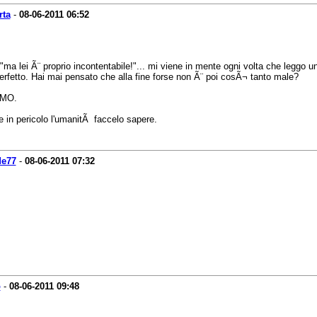
rta
-
08-06-2011
06:52
a lei Ã¨ proprio incontentabile!"... mi viene in mente ogni volta che leggo u
rfetto. Hai mai pensato che alla fine forse non Ã¨ poi cosÃ¬ tanto male?
HMO.
 in pericolo l'umanitÃ faccelo sapere.
de77
-
08-06-2011
07:32
o
-
08-06-2011
09:48