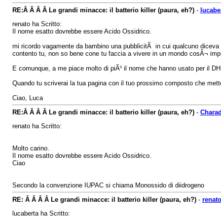
RE:Â Â Â Â Le grandi minacce: il batterio killer (paura, eh?)
-
lucabe
renato ha Scritto:
Il nome esatto dovrebbe essere Acido Ossidrico.
mi ricordo vagamente da bambino una pubblicitÃ in cui qualcuno diceva "m
contento tu, non so bene cone tu faccia a vivere in un mondo cosÃ¬ impe
E comunque, a me piace molto di piÃ¹ il nome che hanno usato per il D
Quando tu scriverai la tua pagina con il tuo prossimo composto che mette
Ciao, Luca
RE:Â Â Â Â Le grandi minacce: il batterio killer (paura, eh?)
-
Chara
renato ha Scritto:
Molto carino.
Il nome esatto dovrebbe essere Acido Ossidrico.
Ciao
Secondo la convenzione IUPAC si chiama Monossido di diidrogeno
RE: Â Â Â Â Le grandi minacce: il batterio killer (paura, eh?)
-
renat
lucaberta ha Scritto: