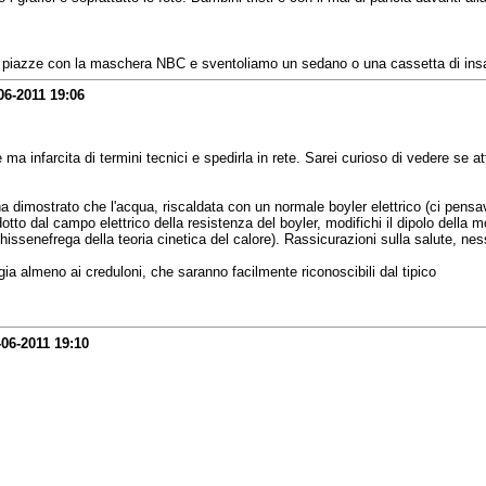
le piazze con la maschera NBC e sventoliamo un sedano o una cassetta di insal
06-2011
19:06
a infarcita di termini tecnici e spedirla in rete. Sarei curioso di vedere se a
 ha dimostrato che l'acqua, riscaldata con un normale boyler elettrico (ci pens
to dal campo elettrico della resistenza del boyler, modifichi il dipolo della m
issenefrega della teoria cinetica del calore). Rassicurazioni sulla salute, n
ia almeno ai creduloni, che saranno facilmente riconoscibili dal tipico
-06-2011
19:10