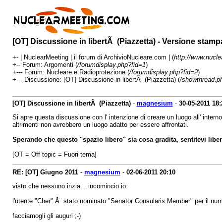
[OT] Discussione in libertÃ (Piazzetta) - Versione stamp
+- | NuclearMeeting | il forum di ArchivioNucleare.com | (
http://www.nucl
+-- Forum: Argomenti (
/forumdisplay.php?fid=1
)
+--- Forum: Nucleare e Radioprotezione (
/forumdisplay.php?fid=2
)
+--- Discussione: [OT] Discussione in libertÃ (Piazzetta) (
/showthread.p
[OT] Discussione in libertÃ (Piazzetta)
-
magnesium
-
30-05-2011
18:
Si apre questa discussione con l' intenzione di creare un luogo all' interno
altrimenti non avrebbero un luogo adatto per essere affrontati.
Sperando che questo "spazio libero" sia cosa gradita, sentitevi libe
[OT = Off topic = Fuori tema]
RE: [OT] Giugno 2011
-
magnesium
-
02-06-2011
20:10
visto che nessuno inzia... incomincio io:
l'utente "Cher" Ã¨ stato nominato "Senator Consularis Member" per il nume
facciamogli gli auguri ;-)