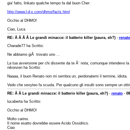
gia' fatto, linkato qualche tempo fa dal buon Cher:
http://www.l-d-x.com/dhmo/facts.html
Occhio al DHMO!
Ciao, Luca
RE: Â Â Â Â Le grandi minacce: il batterio killer (paura, eh?)
-
renat
Charade77 ha Scritto:
Ne abbiamo giÃ trovato uno ...
La tua avversione per chi dissente da te Ã¨ nota; comunque intendevo la no
nikonzen ha Scritto:
Naaaa, il buon Renato non mi sembra un, perdonatemi il termine, idiota.
Vedo che sexyteo fa scuola. Per qualcuno gli insulti sono sempre un ott
RE: Â Â Le grandi minacce: il batterio killer (paura, eh?)
-
renato
-
08
lucaberta ha Scritto:
Occhio al DHMO!
Molto carino.
Il nome esatto dovrebbe essere Acido Ossidrico.
Ciao