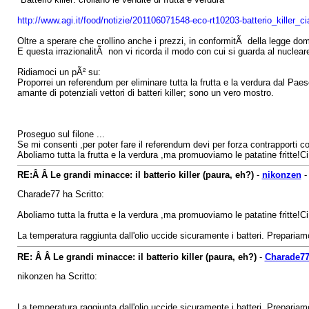
http://www.agi.it/food/notizie/201106071548-eco-rt10203-batterio_killer
Oltre a sperare che crollino anche i prezzi, in conformitÃ della legge dom
E questa irrazionalitÃ non vi ricorda il modo con cui si guarda al nuclear
Ridiamoci un pÃ² su:
Proporrei un referendum per eliminare tutta la frutta e la verdura dal Pae
amante di potenziali vettori di batteri killer; sono un vero mostro.
Proseguo sul filone ...
Se mi consenti ,per poter fare il referendum devi per forza contrapporti con
Aboliamo tutta la frutta e la verdura ,ma promuoviamo le patatine fritte!C
RE:Â Â Le grandi minacce: il batterio killer (paura, eh?)
-
nikonzen
Charade77 ha Scritto:
Aboliamo tutta la frutta e la verdura ,ma promuoviamo le patatine fritte!C
La temperatura raggiunta dall'olio uccide sicuramente i batteri. Prepariamo i
RE: Â Â Le grandi minacce: il batterio killer (paura, eh?)
-
Charade7
nikonzen ha Scritto:
La temperatura raggiunta dall'olio uccide sicuramente i batteri. Prepariamo i