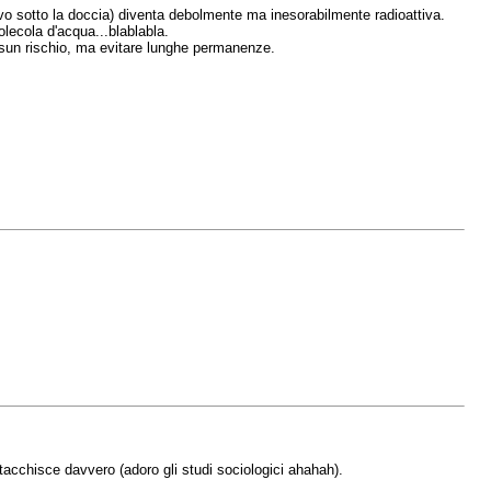
avo sotto la doccia) diventa debolmente ma inesorabilmente radioattiva.
olecola d'acqua...blablabla.
essun rischio, ma evitare lunghe permanenze.
ttacchisce davvero (adoro gli studi sociologici ahahah).