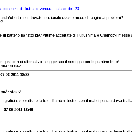
_cia_consumi_di_frutta_e_verdura_calano_del_20
anda/offerta, non trovate irrazionale questo modo di reagire ai problemi?
e?
se (il batterio ha fatto piÃ¹ vittime accertate di Fukushima e Chernobyl messe 
 qualcosa di alternativo : suggerisco il sostegno per le patatine fritte!
i puÃ² stare?
-
07-06-2011
18:33
i puÃ² stare?
 grafici e soprattutto le foto. Bambini tristi e con il mal di pancia davanti alla
7
-
07-06-2011
18:40
 grafici e soprattutto le foto. Bambini tristi e con il mal di pancia davanti alla