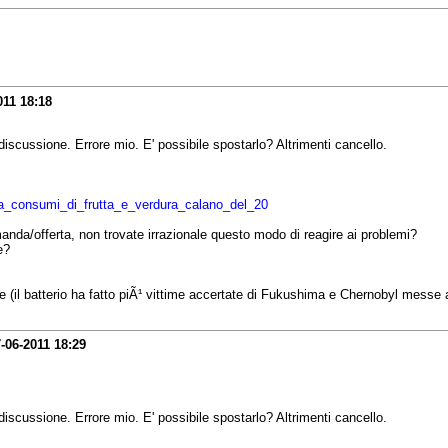
011
18:18
scussione. Errore mio. E' possibile spostarlo? Altrimenti cancello.
_cia_consumi_di_frutta_e_verdura_calano_del_20
anda/offerta, non trovate irrazionale questo modo di reagire ai problemi?
e?
se (il batterio ha fatto piÃ¹ vittime accertate di Fukushima e Chernobyl messe 
-06-2011
18:29
scussione. Errore mio. E' possibile spostarlo? Altrimenti cancello.