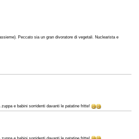
assieme). Peccato sia un gran divoratore di vegetali. Nuclearista e
 zuppa e babini sorridenti davanti le patatine fritte!
 zuppa e babini sorridenti davanti le patatine fritte!