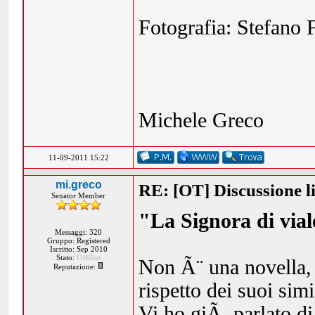
Fotografia: Stefano 
Michele Greco
11-09-2011 15:22
mi.greco
RE: [OT] Discussione lib
Senator Member
"La Signora di vial
Messaggi: 320
Gruppo: Registered
Iscritto: Sep 2010
Stato:
Offline
Non Ã¨ una novella,
Reputazione:
rispetto dei suoi simi
Vi ho giÃ parlato di