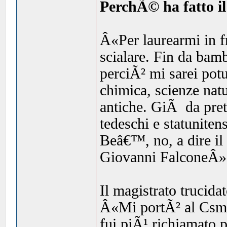
PerchÃ© ha fatto i
Â«Per laurearmi in f
scialare. Fin da bam
perciÃ² mi sarei potu
chimica, scienze natu
antiche. GiÃ da pret
tedeschi e statuniten
Beâ€™, no, a dire il
Giovanni FalconeÂ»
Il magistrato trucida
Â«Mi portÃ² al Csm a
fui piÃ¹ richiamato 