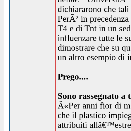
dichiararono che tali
PerÃ² in precedenza a
T4 e di Tnt in un se
influenzare tutte le s
dimostrare che su qu
un altro esempio di 
Prego....
Sono rassegnato a t
Â«Per anni fior di ma
che il plastico impie
attribuiti allâ€™estr