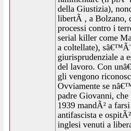
della Giustizia), no
libertÃ , a Bolzano,
processi contro i terr
serial killer come M
a coltellate), sâ€™
giurisprudenziale a e
del lavoro. Con unâ
gli vengono riconosc
Ovviamente se nâ€™Ã
padre Giovanni, che 
1939 mandÃ² a farsi 
antifascista e ospitÃ²
inglesi venuti a liber