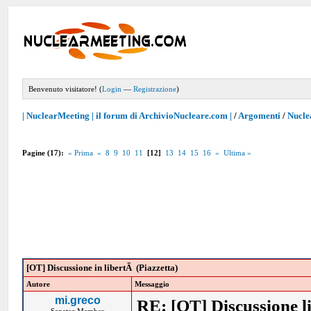
Benvenuto visitatore! (
Login
—
Registrazione
)
| NuclearMeeting | il forum di ArchivioNucleare.com |
/
Argomenti
/
Nucle
Pagine (17):
« Prima
«
8
9
10
11
[12]
13
14
15
16
»
Ultima »
[OT] Discussione in libertÃ (Piazzetta)
Autore
Messaggio
mi.greco
RE: [OT] Discussione lib