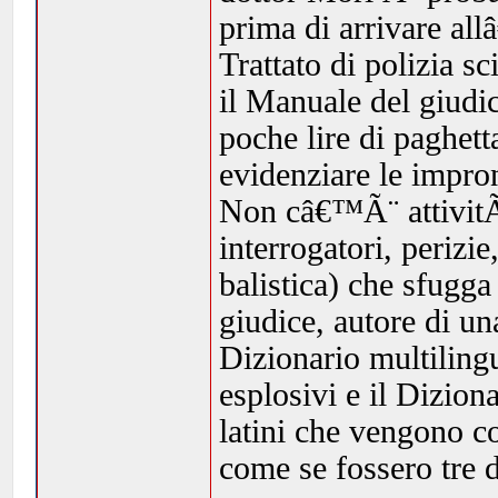
prima di arrivare all
Trattato di polizia s
il Manuale del giudi
poche lire di paghett
evidenziare le impron
Non câ€™Ã¨ attivit
interrogatori, perizie
balistica) che sfugg
giudice, autore di un
Dizionario multilingu
esplosivi e il Diziona
latini che vengono co
come se fossero tre d