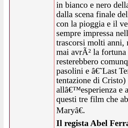
in bianco e nero dell
dalla scena finale de
con la pioggia e il v
sempre impressa nell
trascorsi molti anni
mai avrÃ² la fortuna 
resterebbero comunq
pasolini e â€˜Last 
tentazione di Cristo
allâ€™esperienza e al
questi tre film che 
Maryâ€.
Il regista Abel Ferr