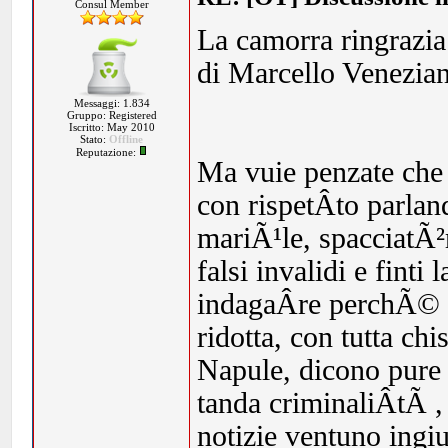
Consul Member
La camorra ringrazia 
di Marcello Venezian
Messaggi: 1.834
Gruppo: Registered
Iscritto: May 2010
Stato:
Offline
Reputazione:
Ma vuie penzate che 
con rispetÂ­to parlan
mariÃ¹le, spacciatÃ²r
falsi invalidi e finti 
indagaÂ­re perchÃ© Ã
ridotta, con tutta ch
Napule, dicono pure a
tanda criminaliÂ­tÃ 
notizie ventuno ingiu