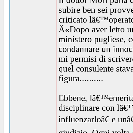
Il dottor Mori parla
subire ben sei provve
criticato lâ€™operato
Â«Dopo aver letto un
ministero pugliese, c
condannare un innocen
mi permisi di scrive
quel consulente stava
figura..........
Ebbene, lâ€™emerita
disciplinare con lâ
influenzarloâ€ e unâ
giudizio. Ogni volta