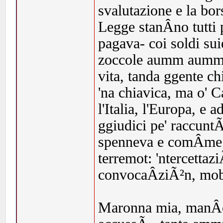
svalutazione e la bors
Legge stanÂ­no tutti
pagava- coi soldi sui
zoccole aumm aumm. 
vita, tanda ggente ch
'na chiavica, ma o' 
l'Italia, l'Europa, e
ggiudici pe' raccunt
spenneva e comÂ­me 
terremot: 'ntercettaz
convocaÂ­ziÃ²n, mob
Maronna mia, manÂ­c