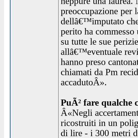
neppure una laurea.
preoccupazione per la
dellâ€™imputato che,
perito ha commesso u
su tutte le sue periz
allâ€™eventuale revis
hanno preso cantona
chiamati da Pm recidi
accadutoÂ».
PuÃ² fare qualche 
Â«Negli accertament
ricostruiti in un poli
di lire - i 300 metri