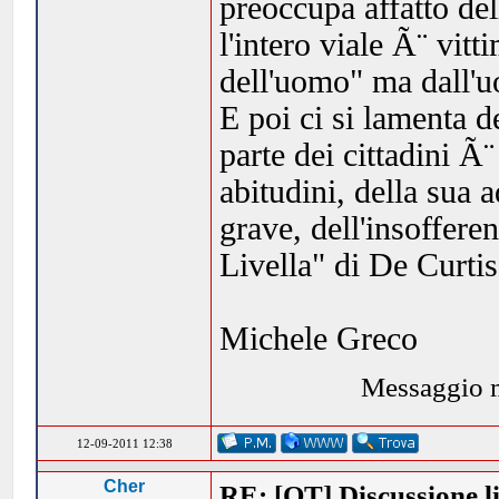
preoccupa affatto del
l'intero viale Ã¨ vit
dell'uomo" ma dall'u
E poi ci si lamenta 
parte dei cittadini Ã¨
abitudini, della sua 
grave, dell'insoffere
Livella" di De Curtis
Michele Greco
Messaggio m
12-09-2011 12:38
Cher
RE: [OT] Discussione lib