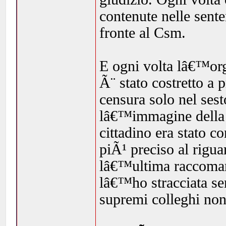
contenute nelle sente
fronte al Csm.
E ogni volta lâ€™org
Ã¨ stato costretto a 
censura solo nel sest
lâ€™immagine della 
cittadino era stato 
piÃ¹ preciso al rig
lâ€™ultima raccomand
lâ€™ho stracciata se
supremi colleghi no