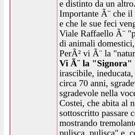
e distinto da un altro
Importante Ã¨ che il 
e che le sue feci ve
Viale Raffaello Ã¨ "
di animali domestici,
PerÃ² vi Ã¨ la "natu
Vi Ã¨ la "Signora" 
irascibile, ineducata,
circa 70 anni, sgrad
sgradevole nella voce
Costei, che abita al 
sottoscritto passare
mostrando tremolante 
pulisca, pulisca" e, 