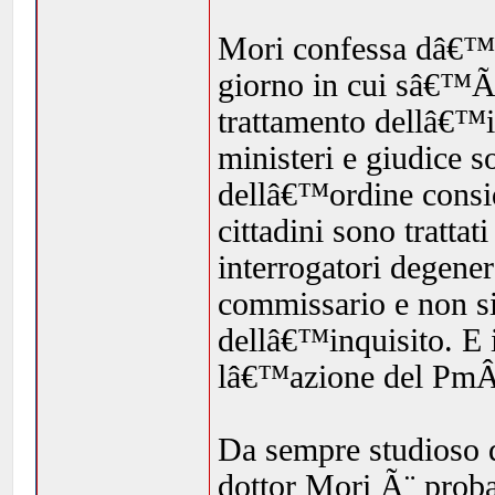
Mori confessa dâ€™av
giorno in cui sâ€™Ã¨
trattamento dellâ€™i
ministeri e giudice 
dellâ€™ordine conside
cittadini sono trattat
interrogatori degener
commissario e non si 
dellâ€™inquisito. E 
lâ€™azione del Pm
Da sempre studioso di
dottor Mori Ã¨ proba