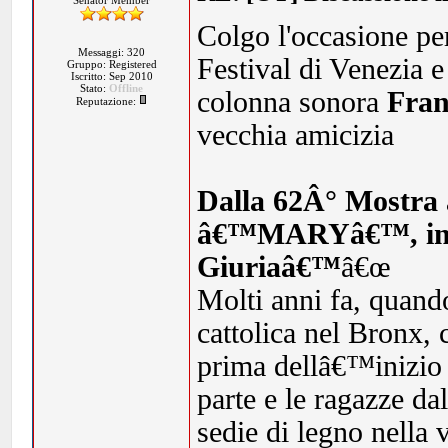
Senator Member
Colgo l'occasione per
Messaggi: 320
Festival di Venezia e
Gruppo: Registered
Iscritto: Sep 2010
Stato:
Offline
colonna sonora
Fran
Reputazione:
vecchia amicizia
Dalla 62Â° Mostra a
â€™MARYâ€™, insig
Giuriaâ€™
â€œ
Molti anni fa, quand
cattolica nel Bronx, 
prima dellâ€™inizio 
parte e le ragazze d
sedie di legno nella 