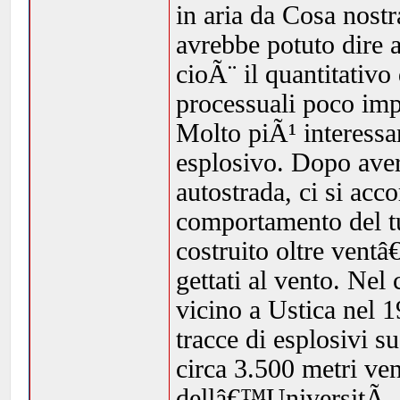
in aria da Cosa nost
avrebbe potuto dire 
cioÃ¨ il quantitativo
processuali poco imp
Molto piÃ¹ interessan
esplosivo. Dopo aver 
autostrada, ci si ac
comportamento del tu
costruito oltre vent
gettati al vento. Nel
vicino a Ustica nel 1
tracce di esplosivi s
circa 3.500 metri ven
dellâ€™UniversitÃ di