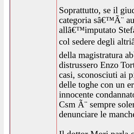
Soprattutto, se il g
categoria sâ€™Ã¨ aut
allâ€™imputato Stefa
col sedere degli altri
della magistratura a
distrussero Enzo Tor
casi, sconosciuti ai
delle toghe con un er
innocente condannato
Csm Ã¨ sempre solert
denunciare le manch