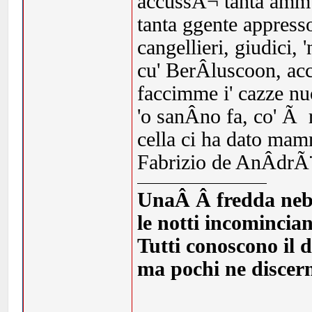
accussÃ¬ tanta ammu
tanta ggente appresso,
cangellieri, giudici,
cu' BerÂ­luscoon, ac
faccimme i' cazze nu
'o sanÂ­no fa, co' Ã
cella ci ha dato mam
Fabrizio de AnÂ­drÃ¨
UnaÂ Â fredda nebbia
le notti incomincia
Tutti conoscono il d
ma pochi ne discern