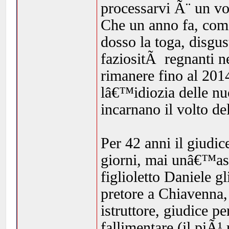
processarvi Ã¨ un vo
Che un anno fa, come 
dosso la toga, disgu
faziositÃ regnanti ne
rimanere fino al 201
lâ€™idiozia delle nu
incarnano il volto d
Per 42 anni il giudice
giorni, mai unâ€™asse
figlioletto Daniele gl
pretore a Chiavenna, 
istruttore, giudice pe
fallimentare (il piÃ¹