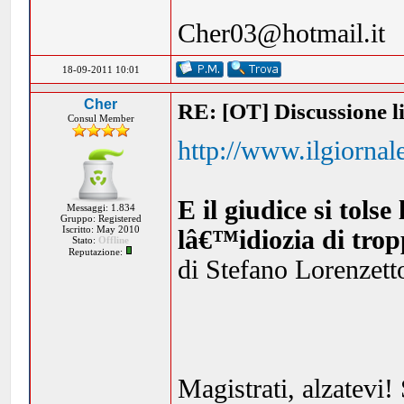
Cher03@hotmail.it
18-09-2011 10:01
Cher
RE: [OT] Discussione lib
Consul Member
http://www.ilgiornal
E il giudice si tols
Messaggi: 1.834
Gruppo: Registered
Iscritto: May 2010
lâ€™idiozia di trop
Stato:
Offline
Reputazione:
di Stefano Lorenzett
Magistrati, alzatevi! 