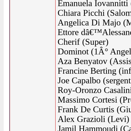
Emanuela Iovannitti
Chiara Picchi (Salo
Angelica Di Majo (M
Ettore dâ€™Alessan
Cherif (Super)
Dominot (1Â° Angel
Aza Benyatov (Assis
Francine Berting (in
Joe Capalbo (sergente
Roy-Oronzo Casalini
Massimo Cortesi (Pr
Frank De Curtis (Gi
Alex Grazioli (Levi)
Jamil Hammoudi (C