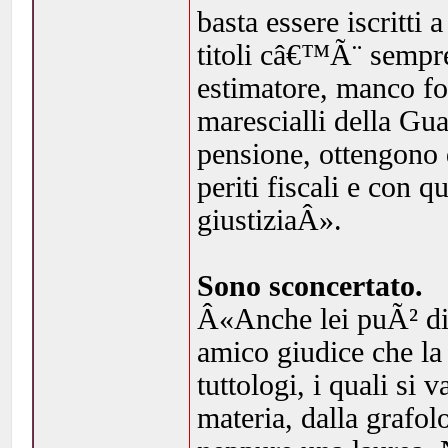
basta essere iscritti
titoli câ€™Ã¨ sempre
estimatore, manco fo
marescialli della Gua
pensione, ottengono 
periti fiscali e con q
giustiziaÂ».
Sono sconcertato.
Â«Anche lei puÃ² div
amico giudice che la 
tuttologi, i quali si 
materia, dalla grafol