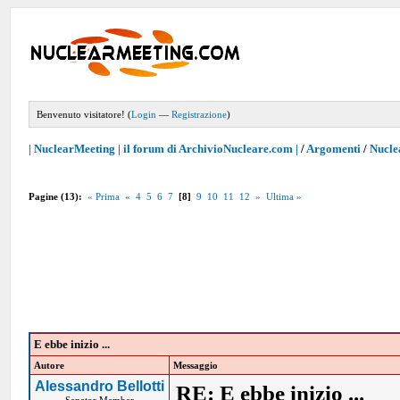
Benvenuto visitatore! (
Login
—
Registrazione
)
| NuclearMeeting | il forum di ArchivioNucleare.com |
/
Argomenti
/
Nucle
Pagine (13):
« Prima
«
4
5
6
7
[8]
9
10
11
12
»
Ultima »
E ebbe inizio ...
Autore
Messaggio
Alessandro Bellotti
RE: E ebbe inizio ...