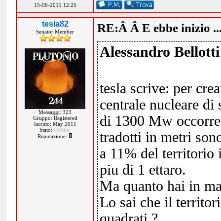
15-06-2011 12:25
tesla82
RE:Â Â E ebbe inizio ..
Senator Member
Alessandro Bellotti
tesla scrive: per cr
centrale nucleare d
Messaggi: 323
di 1300 Mw occorre 
Gruppo: Registered
Iscritto: May 2011
Stato:
Offline
tradotti in metri so
Reputazione:
a 11% del territorio
piu di 1 ettaro.
Ma quanto hai in ma
Lo sai che il territ
quadrati ?