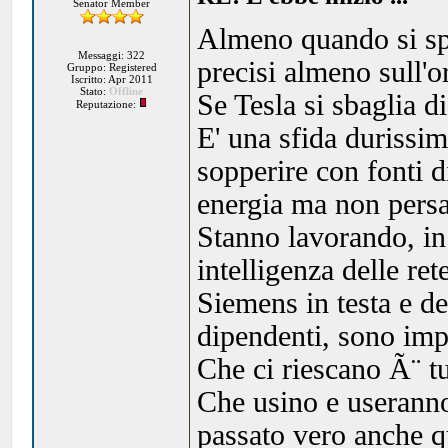
Senator Member
Almeno quando si spa
Messaggi: 322
precisi almeno sull'o
Gruppo: Registered
Iscritto: Apr 2011
Stato:
Offline
Se Tesla si sbaglia d
Reputazione:
E' una sfida durissi
sopperire con fonti d
energia ma non persa
Stanno lavorando, i
intelligenza delle re
Siemens in testa e d
dipendenti, sono imp
Che ci riescano Ã¨ t
Che usino e useranno
passato vero anche q