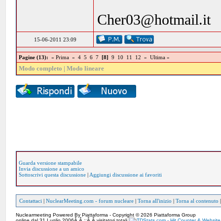
Cher03@hotmail.it
15-06-2011 23:09
Pagine (13):
« Prima
«
4
5
6
7
[8]
9
10
11
12
»
Ultima »
Modo completo
|
Modo lineare
Guarda versione stampabile
Invia discussione a un amico
Sottoscrivi questa discussione
|
Aggiungi discussione ai favoriti
Contattaci
|
NuclearMeeting.com - forum nucleare
|
Torna all'inizio
|
Torna al contenuto
Nuclearmeeting Powered By Piattaforma - Copyright © 2026 Piattaforma Group
online dal 31 Luglio 2006Â Â ::Â Â visitatori totali