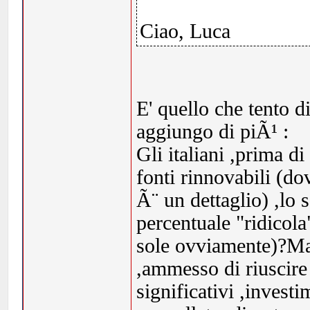
Ciao, Luca
E' quello che tento d
aggiungo di piÃ¹ :
Gli italiani ,prima di
fonti rinnovabili (d
Ã¨ un dettaglio) ,lo
percentuale "ridicola
sole ovviamente)?Ma
,ammesso di riuscire
significativi ,investi