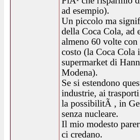
PiÃ¹ che risparmio dir
ad esempio).
Un piccolo ma signifi
della Coca Cola, ad 
almeno 60 volte con 
costo (la Coca Cola in
supermarket di Hanno
Modena).
Se si estendono quest
industrie, ai trasporti
la possibilitÃ , in G
senza nucleare.
Il mio modesto parere
ci credano.