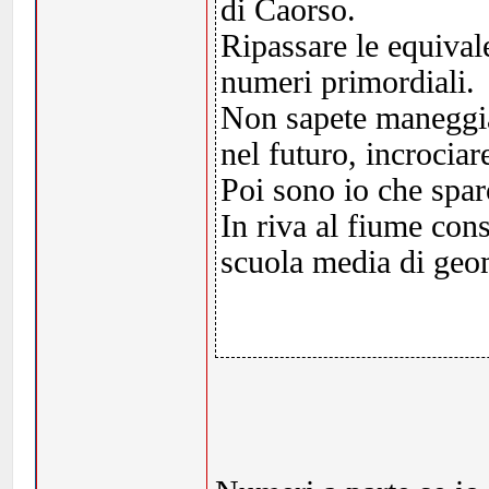
di Caorso.
Ripassare le equival
numeri primordiali.
Non sapete maneggiar
nel futuro, incrociar
Poi sono io che spar
In riva al fiume cons
scuola media di geom