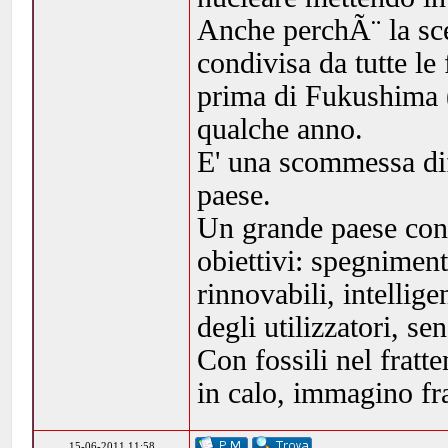
Anche perchÃ¨ la sce
condivisa da tutte le
prima di Fukushima (
qualche anno.
E' una scommessa dif
paese.
Un grande paese conc
obiettivi: spegniment
rinnovabili, intellige
degli utilizzatori, s
Con fossili nel frat
in calo, immagino fr
15-06-2011 11:58