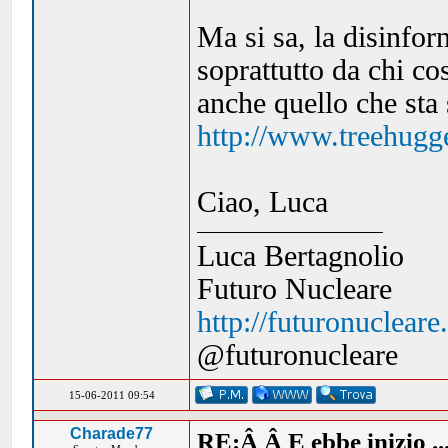
Ma si sa, la disinfor
soprattutto da chi co
anche quello che st
http://www.treehugge
Ciao, Luca
Luca Bertagnolio
Futuro Nucleare
http://futuronuclear
@futuronucleare
15-06-2011 09:54
Charade77
RE:Â Â E ebbe inizio ..