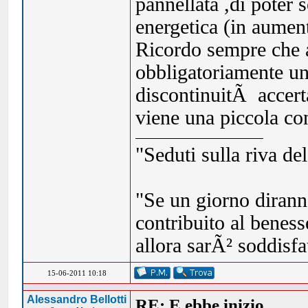
pannellata ,di poter 
energetica (in aumen
Ricordo sempre che a
obbligatoriamente una
discontinuitÃ accert
viene una piccola co
"Seduti sulla riva de
"Se un giorno dirann
contribuito al beness
allora sarÃ² soddisf
15-06-2011 10:18
Alessandro Bellotti
RE: E ebbe inizio ...