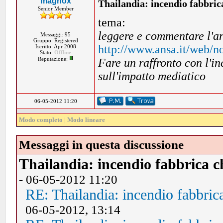
magnox
Thailandia: incendio fabbric
Senior Member
tema:
leggere e commentare l'ar
Messaggi: 95
Gruppo: Registered
http://www.ansa.it/web/no
Iscritto: Apr 2008
Stato:
Offline
Reputazione:
Fare un raffronto con l'i
sull'impatto mediatico
06-05-2012 11:20
Modo completo
|
Modo lineare
Messaggi in questa discussione
Thailandia: incendio fabbrica c
- 06-05-2012 11:20
RE: Thailandia: incendio fabbric
06-05-2012, 13:14