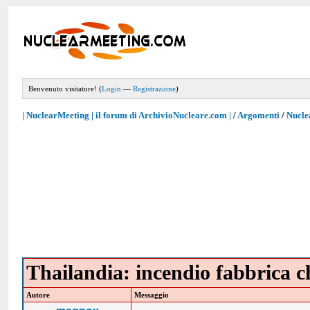
Benvenuto visitatore! (
Login
—
Registrazione
)
| NuclearMeeting | il forum di ArchivioNucleare.com |
/
Argomenti
/
Nucle
Thailandia: incendio fabbrica c
Autore
Messaggio