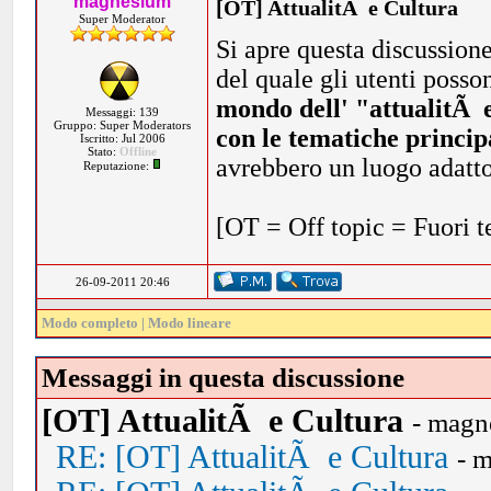
magnesium
[OT] AttualitÃ e Cultura
Super Moderator
Si apre questa discussione
del quale gli utenti posson
mondo dell' "attualitÃ 
Messaggi: 139
Gruppo: Super Moderators
con le tematiche princip
Iscritto: Jul 2006
Stato:
Offline
avrebbero un luogo adatto 
Reputazione:
[OT = Off topic = Fuori 
26-09-2011 20:46
Modo completo
|
Modo lineare
Messaggi in questa discussione
[OT] AttualitÃ e Cultura
- magn
RE: [OT] AttualitÃ e Cultura
- 