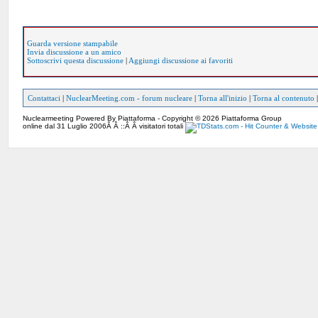
Guarda versione stampabile
Invia discussione a un amico
Sottoscrivi questa discussione
|
Aggiungi discussione ai favoriti
Contattaci
|
NuclearMeeting.com - forum nucleare
|
Torna all'inizio
|
Torna al contenuto
Nuclearmeeting Powered By Piattaforma - Copyright © 2026 Piattaforma Group
online dal 31 Luglio 2006Â Â ::Â Â visitatori totali