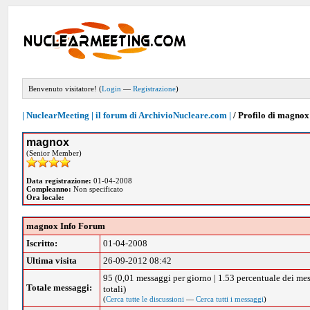
Benvenuto visitatore! (
Login
—
Registrazione
)
| NuclearMeeting | il forum di ArchivioNucleare.com |
/
Profilo di magnox
magnox
(Senior Member)
Data registrazione:
01-04-2008
Compleanno:
Non specificato
Ora locale:
magnox Info Forum
Iscritto:
01-04-2008
Ultima visita
26-09-2012 08:42
95 (0,01 messaggi per giorno | 1.53 percentuale dei me
Totale messaggi:
totali)
(
Cerca tutte le discussioni
—
Cerca tutti i messaggi
)