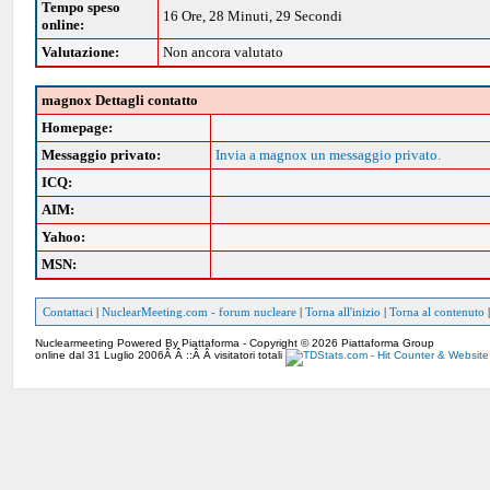
Tempo speso
16 Ore, 28 Minuti, 29 Secondi
online:
Valutazione:
Non ancora valutato
magnox Dettagli contatto
Homepage:
Messaggio privato:
Invia a magnox un messaggio privato.
ICQ:
AIM:
Yahoo:
MSN:
Contattaci
|
NuclearMeeting.com - forum nucleare
|
Torna all'inizio
|
Torna al contenuto
Nuclearmeeting Powered By Piattaforma - Copyright © 2026 Piattaforma Group
online dal 31 Luglio 2006Â Â ::Â Â visitatori totali