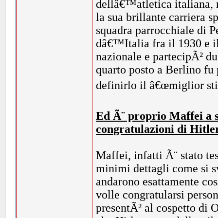
dellâ€™atletica italiana,
la sua brillante carriera 
squadra parrocchiale di Pe
dâ€™Italia fra il 1930 e i
nazionale e partecipÃ² du
quarto posto a Berlino fu 
definirlo il â€œmiglior st
Ed Ã¨ proprio Maffei a 
congratulazioni di Hitl
Maffei, infatti Ã¨ stato 
minimi dettagli come si s
andarono esattamente cosÃ
volle congratularsi person
presentÃ² al cospetto di O