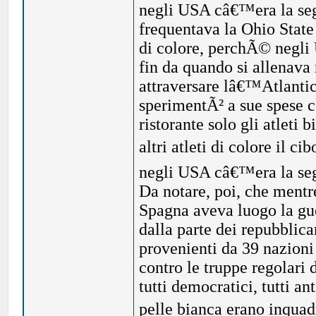
negli USA câ€™era la seg
frequentava la Ohio State 
di colore, perchÃ© negli
fin da quando si allenava
attraversare lâ€™Atlantic
sperimentÃ² a sue spese c
ristorante solo gli atleti
altri atleti di colore il
negli USA câ€™era la seg
Da notare, poi, che mentr
Spagna aveva luogo la guer
dalla parte dei repubblican
provenienti da 39 nazioni
contro le truppe regolari
tutti democratici, tutti ant
pelle bianca erano inquad