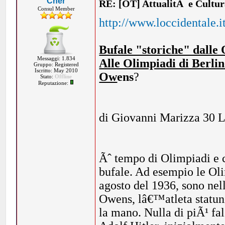
Cher
RE: [OT] AttualitÃ e Cultu
Consul Member
http://www.loccidentale.
Bufale "storiche" dalle
Messaggi: 1.834
Alle Olimpiadi di Berlin
Gruppo: Registered
Iscritto: May 2010
Ow
ens
?
Stato:
Offline
Reputazione:
di Giovanni Marizza 30 
Ãˆ tempo di Olimpiadi e c
bufale. Ad esempio le Oli
agosto del 1936, sono nel
Owens, lâ€™atleta statunit
la mano. Nulla di piÃ¹ fal