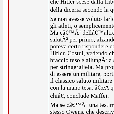
che Hitler scese dalla tr
della diceria secondo la q
Se non avesse voluto farl
gli atleti, o semplicement
Ma câ€™Ã¨ dellâ€™altro. 
salutÃ² per primo, alzand
poteva certo rispondere c
Hitler. Costui, vedendo c
braccio teso e allungÃ² a
per stringergliela. Ma pr
di essere un militare, por
il classico saluto militar
con la mano tesa. â€œA qu
chiâ€, conclude Maffei.
Ma se câ€™Ã¨ una testimo
stesso Owens, che descri