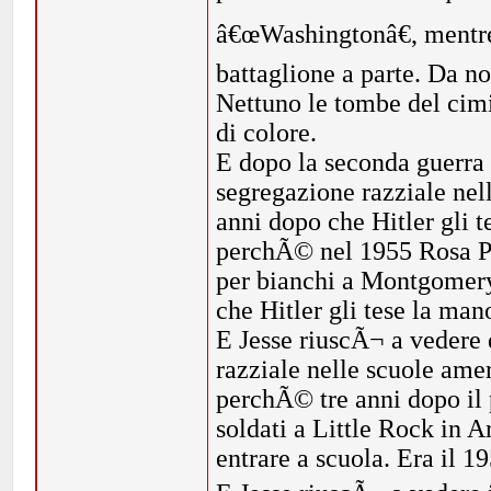
â€œWashingtonâ€, mentre 
battaglione a parte. Da n
Nettuno le tombe del cimit
di colore.
E dopo la seconda guerra
segregazione razziale nel
anni dopo che Hitler gli 
perchÃ© nel 1955 Rosa Pa
per bianchi a Montgomery
che Hitler gli tese la man
E Jesse riuscÃ¬ a vedere 
razziale nelle scuole amer
perchÃ© tre anni dopo il
soldati a Little Rock in A
entrare a scuola. Era il 1