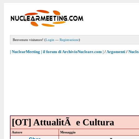
Benvenuto visitatore! (
Login
—
Registrazione
)
| NuclearMeeting | il forum di ArchivioNucleare.com |
/
Argomenti
/
Nucle
[OT] AttualitÃ e Cultura
Autore
Messaggio