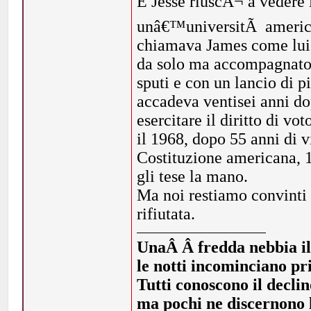
E Jesse riuscÃ¬ a vedere 
unâ€™universitÃ american
chiamava James come lui,
da solo ma accompagnato d
sputi e con un lancio di p
accadeva ventisei anni do
esercitare il diritto di v
il 1968, dopo 55 anni di 
Costituzione americana, 1
gli tese la mano.
Ma noi restiamo convinti 
rifiutata.
UnaÂ Â fredda nebbia illi
le notti incominciano pr
Tutti conoscono il declin
ma pochi ne discernono l