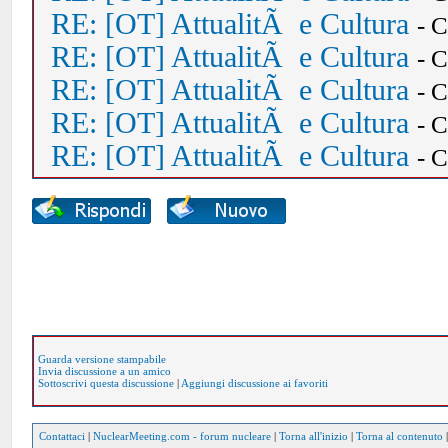
RE: [OT] AttualitÃ e Cultura
- 
RE: [OT] AttualitÃ e Cultura
- 
RE: [OT] AttualitÃ e Cultura
- 
RE: [OT] AttualitÃ e Cultura
- 
RE: [OT] AttualitÃ e Cultura
- 
Guarda versione stampabile
Invia discussione a un amico
Sottoscrivi questa discussione
|
Aggiungi discussione ai favoriti
Contattaci
|
NuclearMeeting.com - forum nucleare
|
Torna all'inizio
|
Torna al contenuto