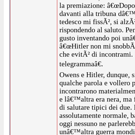
la premiazione: â€œDopo e
davanti alla tribuna dâ€™o
tedesco mi fissÃ², si alzÃ
rispondendo al saluto. Pen
gusto inventando poi unâ€
â€œHitler non mi snobbÃ² 
che evitÃ² di incontrami
telegrammaâ€.
Owens e Hitler, dunque, s
qualche parola e vollero p
incontrarono materialment
e lâ€™altra era nera, ma 
di salutare tipici dei du
assolutamente normale, ba
oggi nessuno ne parlerebb
unâ€™altra guerra mondi