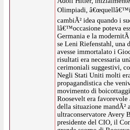
Adolf Hitler, inizialmente
Olimpiadi, â€œquellâ€™in
cambiÃ² idea quando i suo
lâ€™occasione poteva ess
Germania e la modernitÃ 
se Leni Riefenstahl, una 
avesse immortalato i Gioch
risultati era necessaria 
cerimoniali suggestivi, c
Negli Stati Uniti molti 
propagandistica che veniv
movimento di boicottaggio
Roosevelt era favorevole
della situazione mandÃ² a
ultraconservatore Avery B
presidente del CIO, il C