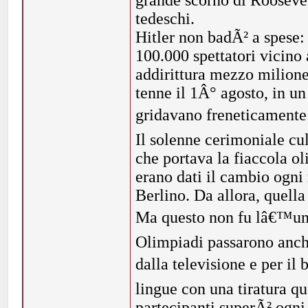
grande scorno di Roosevel
tedeschi.
Hitler non badÃ² a spese: 
100.000 spettatori vicino
addirittura mezzo milione
tenne il 1Â° agosto, in un
gridavano freneticamente
Il solenne cerimoniale cu
che portava la fiaccola ol
erano dati il cambio ogni 
Berlino. Da allora, quell
Ma questo non fu lâ€™un
Olimpiadi passarono anche
dalla televisione e per i
lingue con una tiratura q
partecipanti superÃ² ogni