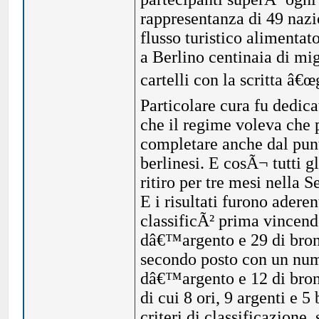
rappresentanza di 49 nazi
flusso turistico alimentat
a Berlino centinaia di migl
cartelli con la scritta â€œ
Particolare cura fu dedica
che il regime voleva che p
completare anche dal punto
berlinesi. E cosÃ¬ tutti g
ritiro per tre mesi nella 
E i risultati furono adere
classificÃ² prima vincen
dâ€™argento e 29 di bron
secondo posto con un nu
dâ€™argento e 12 di bron
di cui 8 ori, 9 argenti e 5
criteri di classificazion