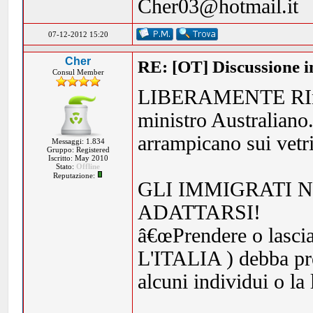
Cher03@hotmail.it
07-12-2012 15:20
Cher
RE: [OT] Discussione in
Consul Member
LIBERAMENTE RIntep
ministro Australiano..
arrampicano sui ve
Messaggi: 1.834
Gruppo: Registered
Iscritto: May 2010
Stato:
Offline
Reputazione:
GLI IMMIGRATI 
ADATTARSI!
â€œPrendere o lascia
L'ITALIA ) debba pr
alcuni individui o la 