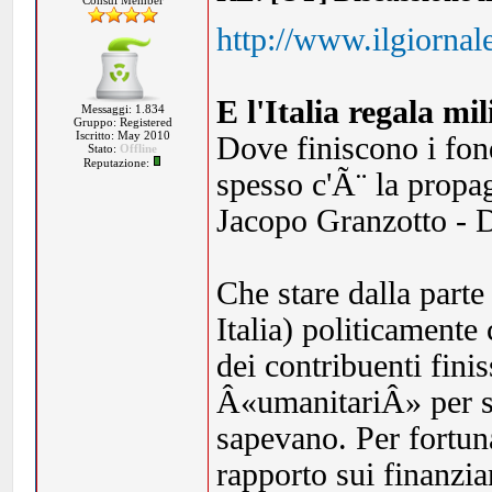
Consul Member
http://www.ilgiornale
E l'Italia regala mi
Messaggi: 1.834
Gruppo: Registered
Iscritto: May 2010
Dove finiscono i fond
Stato:
Offline
Reputazione:
spesso c'Ã¨ la propa
Jacopo Granzotto - 
Che stare dalla parte
Italia) politicamente
dei contribuenti fini
Â«umanitariÂ» per scr
sapevano. Per fortuna
rapporto sui finanzi