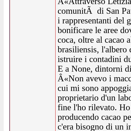
Â«Attraverso Letizia
comunitÃ di San Pat
i rappresentanti del
bonificare le aree do
coca, oltre al cacao 
brasiliensis, l'albe
istruire i contadini d
E a None, dintorni d
Â«Non avevo i macchin
cui mi sono appoggia
proprietario d'un labo
fine l'ho rilevato. H
producendo cacao per
c'era bisogno di un 