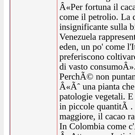
Â«Per fortuna il cac
come il petrolio. La 
insignificante sulla 
Venezuela rappresenti
eden, un po' come l'It
preferiscono coltiva
di vasto consumoÂ»
PerchÃ© non puntano
Â«Ãˆ una pianta che 
patologie vegetali. E
in piccole quantitÃ . 
maggiore, il cacao 
In Colombia come c'