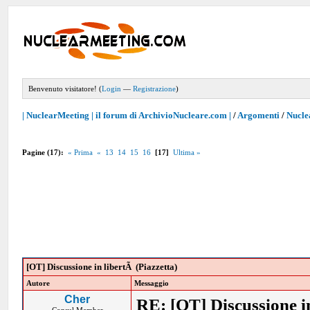
Benvenuto visitatore! (
Login
—
Registrazione
)
| NuclearMeeting | il forum di ArchivioNucleare.com |
/
Argomenti
/
Nucle
Pagine (17):
« Prima
«
13
14
15
16
[17]
Ultima »
[OT] Discussione in libertÃ (Piazzetta)
Autore
Messaggio
Cher
RE: [OT] Discussione in