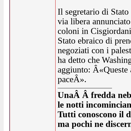
Il segretario di Stat
via libera annunciato
coloni in Cisgiordan
Stato ebraico di prend
negoziati con i pales
ha detto che Washing
aggiunto: Â«Queste a
paceÂ».
UnaÂ Â fredda nebbia
le notti incomincia
Tutti conoscono il d
ma pochi ne discern