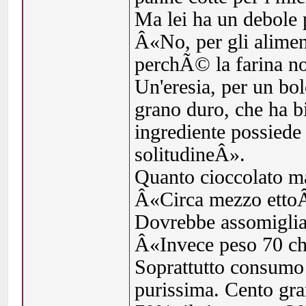
Ma lei ha un debole p
Â«No, per gli aliment
perchÃ© la farina non
Un'eresia, per un bo
grano duro, che ha b
ingrediente possiede
solitudineÂ».
Quanto cioccolato m
Â«Circa mezzo etto
Dovrebbe assomiglia
Â«Invece peso 70 ch
Soprattutto consumo 
purissima. Cento gra