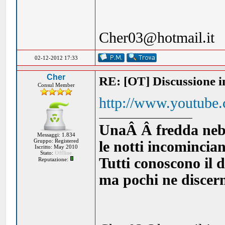
Cher03@hotmail.it
02-12-2012 17:33
Cher
RE: [OT] Discussione in
Consul Member
http://www.youtube
UnaÂ Â fredda nebbia
Messaggi: 1.834
Gruppo: Registered
le notti incomincia
Iscritto: May 2010
Stato:
Offline
Tutti conoscono il d
Reputazione:
ma pochi ne discern