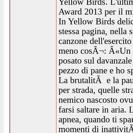
Yellow Birds. L'ult
Award 2013 per il mi
In Yellow Birds deli
stessa pagina, nella s
canzone dell'esercito
meno cosÃ¬: Â«Un ucc
posato sul davanzale 
pezzo di pane e ho sp
La brutalitÃ e la pau
per strada, quelle st
nemico nascosto ovunq
farsi saltare in aria
apnea, quando ti spa
momenti di inattivit