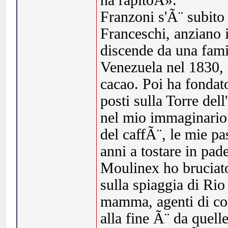
ha rapitoÂ».
Franzoni s'Ã¨ subito
Franceschi, anziano 
discende da una famig
Venezuela nel 1830, 
cacao. Poi ha fonda
posti sulla Torre del
nel mio immaginario 
del caffÃ¨, le mie pa
anni a tostare in pad
Moulinex ho bruciato
sulla spiaggia di Ri
mamma, agenti di co
alla fine Ã¨ da quell