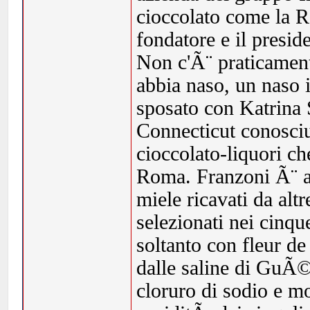
cioccolato come la Ro
fondatore e il presid
Non c'Ã¨ praticament
abbia naso, un naso i
sposato con Katrina
Connecticut conosciu
cioccolato-liquori che
Roma. Franzoni Ã¨ ab
miele ricavati da altr
selezionati nei cinqu
soltanto con fleur de 
dalle saline di GuÃ©
cloruro di sodio e mo