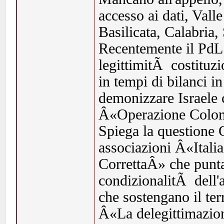
accesso ai dati, Val
Basilicata, Calabria,
Recentemente il PdL 
legittimitÃ costituzi
in tempi di bilanci i
demonizzare Israele
Â«Operazione Colo
Spiega la questione 
associazioni Â«Ital
CorrettaÂ» che punta
condizionalitÃ dell'
che sostengano il t
Â«La delegittimazion