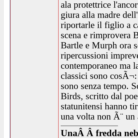
ala protettrice l'anc
giura alla madre dell
riportarle il figlio a 
scena e rimprovera Ba
Bartle e Murph ora so
ripercussioni impreve
contemporaneo ma la 
classici sono cosÃ¬:
sono senza tempo. So
Birds, scritto dal po
statunitensi hanno t
una volta non Ã¨ un
UnaÂ Â fredda nebbia