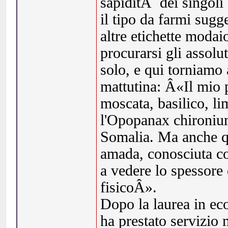
sapiditÃ dei singoli
il tipo da farmi sugg
altre etichette modai
procurarsi gli assolut
solo, e qui torniamo 
mattutina: Â«Il mio 
moscata, basilico, li
l'Opopanax chironium
Somalia. Ma anche qu
amada, conosciuta c
a vedere lo spessore
fisicoÂ».
Dopo la laurea in e
ha prestato servizio m