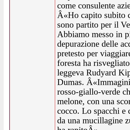
come consulente azien
Â«Ho capito subito 
sono partito per il V
Abbiamo messo in pie
depurazione delle acq
pretesto per viaggiar
foresta ha risvegliat
leggeva Rudyard Kip
Dumas. Â«Immagini m
rosso-giallo-verde c
melone, con una scor
cocco. Lo spacchi e c
da una mucillagine z