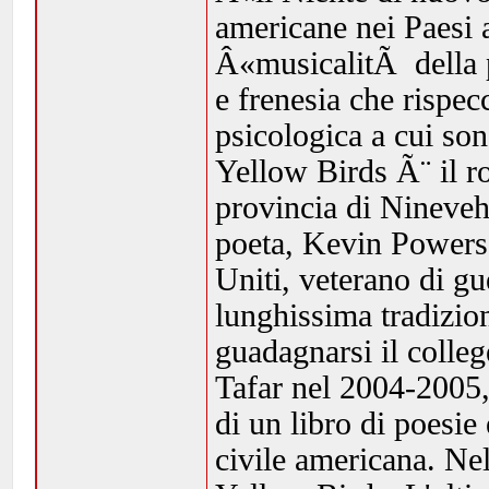
americane nei Paesi 
Â«musicalitÃ della p
e frenesia che rispecc
psicologica a cui so
Yellow Birds Ã¨ il ro
provincia di Nineveh
poeta, Kevin Powers,
Uniti, veterano di gu
lunghissima tradizion
guadagnarsi il colle
Tafar nel 2004-2005,
di un libro di poesi
civile americana. Nel