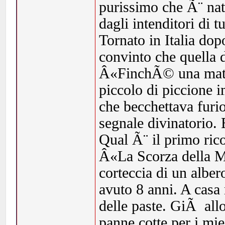
purissimo che Ã¨ nato
dagli intenditori di t
Tornato in Italia dop
convinto che quella d
Â«FinchÃ© una matti
piccolo di piccione im
che becchettava furi
segnale divinatorio.
Qual Ã¨ il primo ric
Â«La Scorza della Ma
corteccia di un alber
avuto 8 anni. A casa 
delle paste. GiÃ allo
panne cotte per i mi