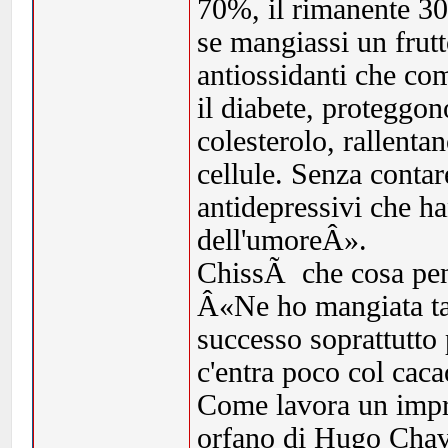
70%, il rimanente 3
se mangiassi un frutto
antiossidanti che comb
il diabete, proteggon
colesterolo, rallenta
cellule. Senza contar
antidepressivi che ha
dell'umoreÂ».
ChissÃ che cosa pen
Â«Ne ho mangiata tan
successo soprattutto 
c'entra poco col cac
Come lavora un impr
orfano di Hugo Cha