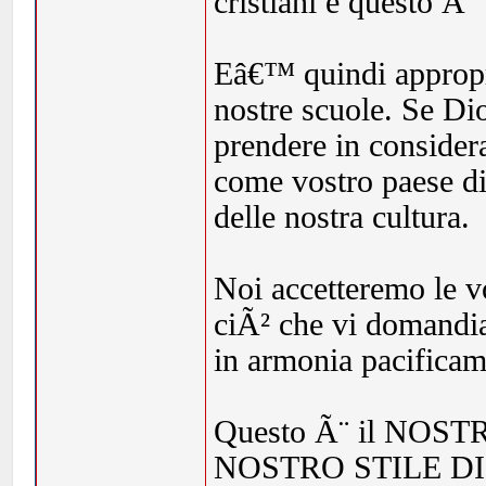
cristiani e questo Ã¨
Eâ€™ quindi appropri
nostre scuole. Se Dio
prendere in conside
come vostro paese d
delle nostra cultura.
Noi accetteremo le v
ciÃ² che vi domandia
in armonia pacificam
Questo Ã¨ il NOST
NOSTRO STILE DI