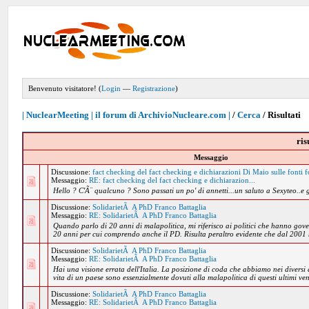
Benvenuto visitatore! (
Login
—
Registrazione
)
| NuclearMeeting | il forum di ArchivioNucleare.com |
/
Cerca
/
Risultati
ris
Messaggio
Discussione:
fact checking del fact checking e dichiarazioni Di Maio sulle fonti fo
Messaggio:
RE: fact checking del fact checking e dichiarazion...
Hello ? C'Ã¨ qualcuno ? Sono passati un po' di annetti...un saluto a Sexyteo..e g
Discussione:
SolidarietÃ A PhD Franco Battaglia
Messaggio:
RE: SolidarietÃ A PhD Franco Battaglia
Quando parlo di 20 anni di malapolitica, mi riferisco ai politici che hanno gover
20 anni per cui comprendo anche il PD. Risulta peraltro evidente che dal 2001 
Discussione:
SolidarietÃ A PhD Franco Battaglia
Messaggio:
RE: SolidarietÃ A PhD Franco Battaglia
Hai una visione errata dell'Italia. La posizione di coda che abbiamo nei diversi
vita di un paese sono essenzialmente dovuti alla malapolitica di questi ultimi ven
Discussione:
SolidarietÃ A PhD Franco Battaglia
Messaggio:
RE: SolidarietÃ A PhD Franco Battaglia