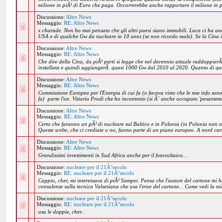
milione in piÃ¹ di Euro che paga. Occorrerebbe anche rapportare il milione in p
Discussione:
Altre News
Messaggio:
RE: Altre News
x charade. Non ho mai pensato che gli altri paesi siano immobili. Luca ci ha anc
USA e di qualche Gw da nucleare in 10 anni (se non ricordo male). Se la Cina i
Discussione:
Altre News
Messaggio:
RE: Altre News
Che dire della Cina, da piÃ¹ parti si legge che nel decennio attuale raddoppierÃ
installata e quindi aggiungerÃ quasi 1000 Gw dal 2010 al 2020. Quanto di que
Discussione:
Altre News
Messaggio:
RE: Altre News
Commissione Europea per l'Energia di cui fa (o faceva visto che le mie info so
fa) parte l'on. Vittorio Prodi che ho incontrato (si Ã¨ anche occupato 'pesanteme
Discussione:
Altre News
Messaggio:
RE: Altre News
Certo che faranno un pÃ² di nucleare sul Baltico e in Polonia (in Polonia non n
Queste scelte, che ci crediate o no, fanno parte di un piano europeo. A nord car
Discussione:
Altre News
Messaggio:
RE: Altre News
Grandissimi investimenti in Sud Africa anche per il fotovoltaico...
Discussione:
nucleare per il 21Â°secolo
Messaggio:
RE: nucleare per il 21Â°secolo
Cappio, cher, mi interessava di piÃ¹ Sampei. Pensa che l'autore del cartone mi h
consulenze sulla tecnica Valsesiana che usa l'eroe del cartone... Come vedi la mia
Discussione:
nucleare per il 21Â°secolo
Messaggio:
RE: nucleare per il 21Â°secolo
usa le doppie, cher..