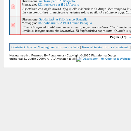
Discussione:
nucleare per il 21Â°secolo
Messaggio:
RE: nucleare per il 21Â°secolo
Aspettiamo con ansia novitÃ tipo quelle evidenziate da drugo. Ben vengano inv
La mia contrarietÃ al nucleare Ã¨ relativa solo a quello che abbiamo oggi. Cont
Discussione:
SolidarietÃ A PhD Franco Battaglia
Messaggio:
RE: SolidarietÃ A PhD Franco Battaglia
Ehm.. Giorgio ed io abbiamo amici comuni, ingegneri nucleari. Che di nucleare 
livello di insegnamento che lavorativo. Di impiantistica soprattutto. Quando si s
Pagine (17):
«
Contattaci
|
NuclearMeeting.com - forum nucleare
|
Torna all'inizio
|
Torna al contenuto
Nuclearmeeting Powered By Piattaforma - Copyright © 2026 Piattaforma Group
online dal 31 Luglio 2006Â Â ::Â Â visitatori totali