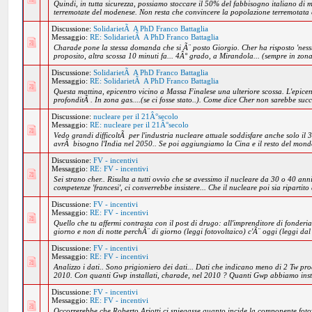
Quindi, in tutta sicurezza, possiamo stoccare il 50% del fabbisogno italiano di 
terremotate del modenese. Non resta che convincere la popolazione terremotata c
Discussione:
SolidarietÃ A PhD Franco Battaglia
Messaggio:
RE: SolidarietÃ A PhD Franco Battaglia
Charade pone la stessa domanda che si Ã¨ posto Giorgio. Cher ha risposto 'ness
proposito, altra scossa 10 minuti fa... 4Â° grado, a Mirandola... (sempre in zona
Discussione:
SolidarietÃ A PhD Franco Battaglia
Messaggio:
RE: SolidarietÃ A PhD Franco Battaglia
Questa mattina, epicentro vicino a Massa Finalese una ulteriore scossa. L'epice
profonditÃ . In zona gas....(se ci fosse stato..). Come dice Cher non sarebbe succ
Discussione:
nucleare per il 21Â°secolo
Messaggio:
RE: nucleare per il 21Â°secolo
Vedo grandi difficoltÃ per l'industria nucleare attuale soddisfare anche solo i
avrÃ bisogno l'India nel 2050.. Se poi aggiungiamo la Cina e il resto del mond
Discussione:
FV - incentivi
Messaggio:
RE: FV - incentivi
Sei strano cher.. Risulta a tutti ovvio che se avessimo il nucleare da 30 o 40 an
competenze 'francesi', ci converrebbe insistere... Che il nucleare poi sia ripartito
Discussione:
FV - incentivi
Messaggio:
RE: FV - incentivi
Quello che tu affermi contrasta con il post di drugo: all'imprenditore di fonderi
giorno e non di notte perchÃ¨ di giorno (leggi fotovoltaico) c'Ã¨ oggi (leggi dal
Discussione:
FV - incentivi
Messaggio:
RE: FV - incentivi
Analizzo i dati.. Sono prigioniero dei dati... Dati che indicano meno di 2 Tw pro
2010. Con quanti Gwp installati, charade, nel 2010 ? Quanti Gwp abbiamo insta
Discussione:
FV - incentivi
Messaggio:
RE: FV - incentivi
Occorrerebbe che Roberto Ariotti ci spiegasse quanto incide la componente fotov