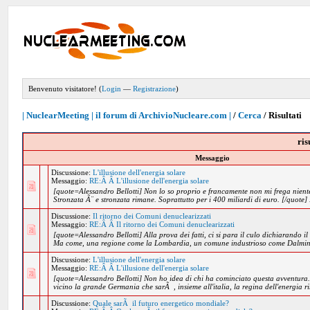
Benvenuto visitatore! (
Login
—
Registrazione
)
| NuclearMeeting | il forum di ArchivioNucleare.com |
/
Cerca
/
Risultati
ris
Messaggio
Discussione:
L'illusione dell'energia solare
Messaggio:
RE:Â Â L'illusione dell'energia solare
[quote=Alessandro Bellotti] Non lo so proprio e francamente non mi frega nient
Stronzata Ã¨ e stronzata rimane. Soprattutto per i 400 miliardi di euro. [/quote] 
Discussione:
Il ritorno dei Comuni denuclearizzati
Messaggio:
RE:Â Â Il ritorno dei Comuni denuclearizzati
[quote=Alessandro Bellotti] Alla prova dei fatti, ci si para il culo dichiarando 
Ma come, una regione come la Lombardia, un comune industrioso come Dalmine
Discussione:
L'illusione dell'energia solare
Messaggio:
RE:Â Â L'illusione dell'energia solare
[quote=Alessandro Bellotti] Non ho idea di chi ha cominciato questa avventura.
vicino la grande Germania che sarÃ , insieme all'italia, la regina dell'energia r
Discussione:
Quale sarÃ il futuro energetico mondiale?