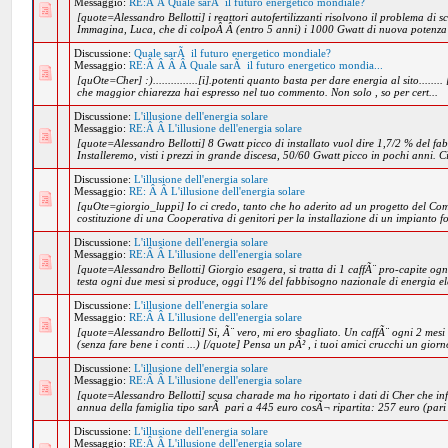
Messaggio:
RE:Â Â Quale sarÃ il futuro energetico mondiale?
[quote=Alessandro Bellotti] i reattori autofertilizzanti risolvono il problema di s
Immagina, Luca, che di colpoÂ Â (entro 5 anni) i 1000 Gwatt di nuova potenza c
Discussione:
Quale sarÃ il futuro energetico mondiale?
Messaggio:
RE:Â Â Â Â Quale sarÃ il futuro energetico mondia...
[quOte=Cher] :)...............[i].potenti quanto basta per dare energia al sito........ 
che maggior chiarezza hai espresso nel tuo commento. Non solo , so per cert...
Discussione:
L'illusione dell'energia solare
Messaggio:
RE:Â Â L'illusione dell'energia solare
[quote=Alessandro Bellotti] 8 Gwatt picco di installato vuol dire 1,7/2 % del fa
Installeremo, visti i prezzi in grande discesa, 50/60 Gwatt picco in pochi anni. C
Discussione:
L'illusione dell'energia solare
Messaggio:
RE: Â Â L'illusione dell'energia solare
[quOte=giorgio_luppi] Io ci credo, tanto che ho aderito ad un progetto del C
costituzione di una Cooperativa di genitori per la installazione di un impianto fo
Discussione:
L'illusione dell'energia solare
Messaggio:
RE:Â Â L'illusione dell'energia solare
[quote=Alessandro Bellotti] Giorgio esagera, si tratta di 1 caffÃ¨ pro-capite og
testa ogni due mesi si produce, oggi l'1% del fabbisogno nazionale di energia elet
Discussione:
L'illusione dell'energia solare
Messaggio:
RE:Â Â L'illusione dell'energia solare
[quote=Alessandro Bellotti] Si, Ã¨ vero, mi ero sbagliato. Un caffÃ¨ ogni 2 mesi
(senza fare bene i conti ...) [/quote] Pensa un pÃ² , i tuoi amici crucchi un giorn
Discussione:
L'illusione dell'energia solare
Messaggio:
RE:Â Â L'illusione dell'energia solare
[quote=Alessandro Bellotti] scusa charade ma ho riportato i dati di Cher che inf
annua della famiglia tipo sarÃ pari a 445 euro cosÃ¬ ripartita: 257 euro (pari
Discussione:
L'illusione dell'energia solare
Messaggio:
RE:Â Â L'illusione dell'energia solare