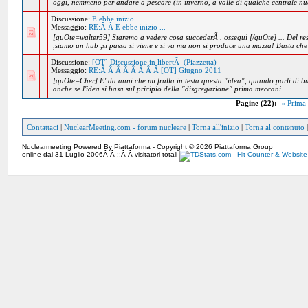
oggi, nemmeno per andare a pescare (in inverno, a valle di qualche centrale nuc
Discussione:
E ebbe inizio ...
Messaggio:
RE:Â Â E ebbe inizio ...
[quOte=walter59] Staremo a vedere cosa succederÃ . ossequi [/quOte] ... Del rest
,siamo un hub ,si passa si viene e si va ma non si produce una mazza! Basta che
Discussione:
[OT] Discussione in libertÃ (Piazzetta)
Messaggio:
RE:Â Â Â Â Â Â Â Â [OT] Giugno 2011
[quOte=Cher] E' da anni che mi frulla in testa questa "idea", quando parli di bu
anche se l'idea si basa sul pricipio della "disgregazione" prima meccani...
Pagine (22):
« Prima
Contattaci
|
NuclearMeeting.com - forum nucleare
|
Torna all'inizio
|
Torna al contenuto
Nuclearmeeting Powered By Piattaforma - Copyright © 2026 Piattaforma Group
online dal 31 Luglio 2006Â Â ::Â Â visitatori totali