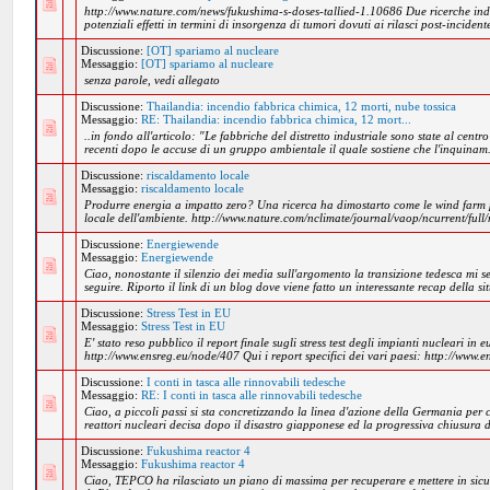
http://www.nature.com/news/fukushima-s-doses-tallied-1.10686 Due ricerche 
potenziali effetti in termini di insorgenza di tumori dovuti ai rilasci post-incidente
Discussione:
[OT] spariamo al nucleare
Messaggio:
[OT] spariamo al nucleare
senza parole, vedi allegato
Discussione:
Thailandia: incendio fabbrica chimica, 12 morti, nube tossica
Messaggio:
RE: Thailandia: incendio fabbrica chimica, 12 mort...
..in fondo all'articolo: "Le fabbriche del distretto industriale sono state al centr
recenti dopo le accuse di un gruppo ambientale il quale sostiene che l'inquinam.
Discussione:
riscaldamento locale
Messaggio:
riscaldamento locale
Produrre energia a impatto zero? Una ricerca ha dimostarto come le wind far
locale dell'ambiente. http://www.nature.com/nclimate/journal/vaop/ncurrent/full
Discussione:
Energiewende
Messaggio:
Energiewende
Ciao, nonostante il silenzio dei media sull'argomento la transizione tedesca mi 
seguire. Riporto il link di un blog dove viene fatto un interessante recap della sit
Discussione:
Stress Test in EU
Messaggio:
Stress Test in EU
E' stato reso pubblico il report finale sugli stress test degli impianti nucleari in 
http://www.ensreg.eu/node/407 Qui i report specifici dei vari paesi: http://www.e
Discussione:
I conti in tasca alle rinnovabili tedesche
Messaggio:
RE: I conti in tasca alle rinnovabili tedesche
Ciao, a piccoli passi si sta concretizzando la linea d'azione della Germania per
reattori nucleari decisa dopo il disastro giapponese ed la progressiva chiusura di
Discussione:
Fukushima reactor 4
Messaggio:
Fukushima reactor 4
Ciao, TEPCO ha rilasciato un piano di massima per recuperare e mettere in sicur