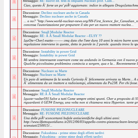
Messaggio:
RE: nuove ed. testi di Impianti Nucleari prof. Cum...
Ciao, questo Ã¨ forse un po' piÃ¹ aggiornato: indice in allegato Drugo[attach
Discussione:
Declino nucleare anche in Canada
Messaggio:
Declino nucleare anche in Canada
... o no? "http://www.world-nuclear-news.org/NN-First_licence_for_Canadian_
concessa l'autorizzazione per preparare il sito per un nuovo reattore nuclea...
Discussione:
Small Modular Reactor
Messaggio:
RE: Â Â Small Modular Reactor --ELSY ??
[quOte=Cher] esatto-------- cmq dato che l'smr dura 10 anni le micro barre sce
regolazione interviene in questo, detto in parole in 2 parole. quando trovo lo sp
Discussione:
Instability in power Grid
Messaggio:
Instability in power Grid
Mi sembra interessante osservare come sta andando in Germania con il nuovo pi
Qualche piccolissimo problemino comincia a sorgere, qua e la... Recentemente l
Discussione:
Nucleare su Marte
Messaggio:
Nucleare su Marte
Un paio di settimane fa la sonda Curiosity Ã¨ felicemente arrivata su Marte... A d
Ã¨ alimentata da un reattore a radioisotopi, alimentato da Pu238. Per chi fosse.
Discussione:
Small Modular Reactor
Messaggio:
RE:Â Â Small Modular Reactor
[quote=walter59] Salve a tutti Come sempre ottimi spunti. Cher a proposito di S
riguardanti il GEN4 Energy, una volta non si chiamava mica Hyperion. tante graz
Discussione:
FUSIONE PIEZONUCLEARE
Messaggio:
RE: FUSIONE PIEZONUCLEARE
Una delle piÃ¹ sconcertanti bufale antiscientifiche degli ultimi anni:
http://www.ilfattoquotidiano.it/2012/06/03/appello-contro-piezonucleare-lener
scienziati/250015/...
Discussione:
Fukushima - prime stime degli effetti tardivi
Messaggio:
Fukushima - prime stime degli effetti tardivi