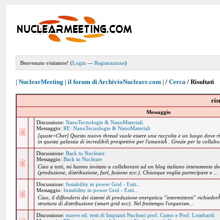
Benvenuto visitatore! (
Login
—
Registrazione
)
| NuclearMeeting | il forum di ArchivioNucleare.com |
/
Cerca
/
Risultati
ris
Messaggio
Discussione:
NanoTecnologie & NanoMateriali
Messaggio:
RE: NanoTecnologie & NanoMateriali
[quote=Cher] Questo nuovo thread vuole essere una raccolta e un luogo dove ri
in questa galassia di incredibili prospettive per l'umanitÃ . Grazie per la collabor
Discussione:
Back to Nucleare
Messaggio:
Back to Nucleare
Ciao a tutti, mi hanno invitato a collaborare ad un blog italiano interamente de
(produzione, distribuzione, fuel, fusione ecc.). Chiunque voglia partecipare e ...
Discussione:
Instability in power Grid - Esiti...
Messaggio:
Instability in power Grid - Esiti...
Ciao, il diffondersi dei sistemi di produzione energetica "intermittenti" richied
struttura di distribuzione (smart grid ecc). Nel frattempo l'organism...
Discussione:
nuove ed. testi di Impianti Nucleari prof. Cumo e Prof. Lombardi