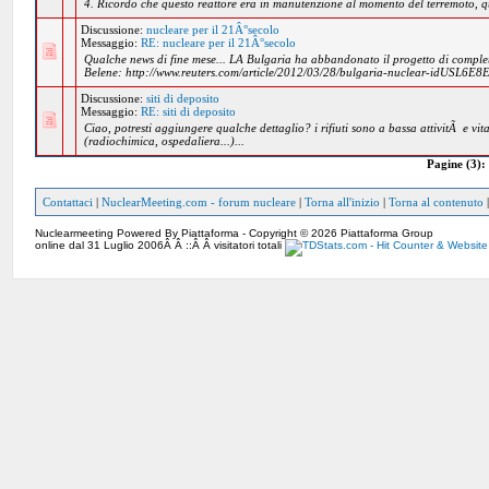
4. Ricordo che questo reattore era in manutenzione al momento del terremoto, qu
Discussione:
nucleare per il 21Â°secolo
Messaggio:
RE: nucleare per il 21Â°secolo
Qualche news di fine mese... LA Bulgaria ha abbandonato il progetto di complet
Belene: http://www.reuters.com/article/2012/03/28/bulgaria-nuclear-idUSL6E
Discussione:
siti di deposito
Messaggio:
RE: siti di deposito
Ciao, potresti aggiungere qualche dettaglio? i rifiuti sono a bassa attivitÃ e vit
(radiochimica, ospedaliera...)...
Pagine (3):
Contattaci
|
NuclearMeeting.com - forum nucleare
|
Torna all'inizio
|
Torna al contenuto
Nuclearmeeting Powered By Piattaforma - Copyright © 2026 Piattaforma Group
online dal 31 Luglio 2006Â Â ::Â Â visitatori totali