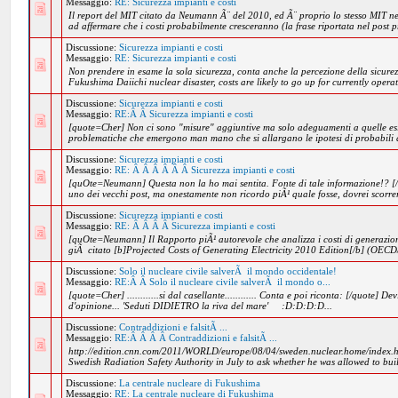
Messaggio:
RE: Sicurezza impianti e costi
Il report del MIT citato da Neumann Ã¨ del 2010, ed Ã¨ proprio lo stesso MIT ne
ad affermare che i costi probabilmente cresceranno (la frase riportata nel post p
Discussione:
Sicurezza impianti e costi
Messaggio:
RE: Sicurezza impianti e costi
Non prendere in esame la sola sicurezza, conta anche la percezione della sicure
Fukushima Daiichi nuclear disaster, costs are likely to go up for currently opera
Discussione:
Sicurezza impianti e costi
Messaggio:
RE:Â Â Sicurezza impianti e costi
[quote=Cher] Non ci sono "misure" aggiuntive ma solo adeguamenti a quelle esist
problematiche che emergono man mano che si allargano le ipotesi di probabili d
Discussione:
Sicurezza impianti e costi
Messaggio:
RE: Â Â Â Â Â Â Sicurezza impianti e costi
[quOte=Neumann] Questa non la ho mai sentita. Fonte di tale informazione!? [/q
uno dei vecchi post, ma onestamente non ricordo piÃ¹ quale fosse, dovrei scorrerl
Discussione:
Sicurezza impianti e costi
Messaggio:
RE: Â Â Â Â Sicurezza impianti e costi
[quOte=Neumann] Il Rapporto piÃ¹ autorevole che analizza i costi di generazione 
giÃ citato [b]Projected Costs of Generating Electricity 2010 Edition[/b] (OECD
Discussione:
Solo il nucleare civile salverÃ il mondo occidentale!
Messaggio:
RE:Â Â Solo il nucleare civile salverÃ il mondo o...
[quote=Cher] ............si dal casellante............ Conta e poi riconta: [/quote] 
d'opinione... 'Seduti DIDIETRO la riva del mare' :D:D:D:D...
Discussione:
Contraddizioni e falsitÃ ...
Messaggio:
RE:Â Â Â Â Contraddizioni e falsitÃ ...
http://edition.cnn.com/2011/WORLD/europe/08/04/sweden.nuclear.home/index.h
Swedish Radiation Safety Authority in July to ask whether he was allowed to buil
Discussione:
La centrale nucleare di Fukushima
Messaggio:
RE: La centrale nucleare di Fukushima