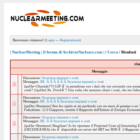
Benvenuto visitatore! (
Login
—
Registrazione
)
| NuclearMeeting | il forum di ArchivioNucleare.com |
/
Cerca
/
Risultati
ris
Messaggio
Discussione:
Sicurezza impianti e costi
Messaggio:
RE: Â Â Â Â Â Â Sicurezza impianti e costi
[quOte=Charade77] CiÃ² Ã¨ in paradosso con i dati che vai cercando con ansia
credi? [/quOte] No. PerchÃ¨? Una volta che saranno chiari i costi, che tra l'altr
Discussione:
Sicurezza impianti e costi
Messaggio:
RE: Â Â Â Â Sicurezza impianti e costi
[quOte=Neumann] Non ho capito se sto parlando con un muro di gomma o un "
Fukushima: 1) il Giappone, tramite il Rapporto dell'Istituto di Energia Economic
Discussione:
Sicurezza impianti e costi
Messaggio:
RE: Â Â Sicurezza impianti e costi
[quOte=Neumann] Sbagliato! Io ho riportato il Projected Costs of Generating El
(OECD/IEA/NEA) che Ã¨ disponibile nei server del MIT ma NON Ã¨ il Rapporto d
Discussione:
Sicurezza impianti e costi