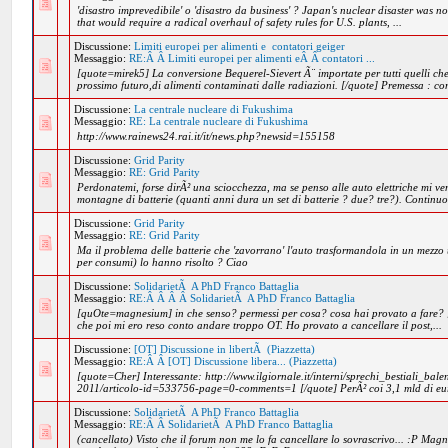
'disastro imprevedibile' o 'disastro da business' ? Japan's nuclear disaster was n
that would require a radical overhaul of safety rules for U.S. plants, ...
Discussione:
Limiti europei per alimenti e contatori geiger
Messaggio:
RE:Â Â Limiti europei per alimenti eÂ Â contatori ...
[quote=mirek5] La conversione Bequerel-Sievert Ã¨ importate per tutti quelli che
prossimo futuro,di alimenti contaminati dalle radiazioni. [/quote] Premessa : co
Discussione:
La centrale nucleare di Fukushima
Messaggio:
RE: La centrale nucleare di Fukushima
http://www.rainews24.rai.it/it/news.php?newsid=155158
Discussione:
Grid Parity
Messaggio:
RE: Grid Parity
Perdonatemi, forse dirÃ² una sciocchezza, ma se penso alle auto elettriche mi 
montagne di batterie (quanti anni dura un set di batterie ? due? tre?). Continuo
Discussione:
Grid Parity
Messaggio:
RE: Grid Parity
Ma il problema delle batterie che 'zavorrano' l'auto trasformandola in un mezzo t
per consumi) lo hanno risolto ? Ciao
Discussione:
SolidarietÃ A PhD Franco Battaglia
Messaggio:
RE:Â Â Â Â SolidarietÃ A PhD Franco Battaglia
[quOte=magnesium] in che senso? permessi per cosa? cosa hai provato a fare? [
che poi mi ero reso conto andare troppo OT. Ho provato a cancellare il post,...
Discussione:
[OT] Discussione in libertÃ (Piazzetta)
Messaggio:
RE:Â Â [OT] Discussione libera... (Piazzetta)
[quote=Cher] Interessante: http://www.ilgiornale.it/interni/sprechi_bestiali_bale
2011/articolo-id=533756-page=0-comments=1 [/quote] PerÃ² coi 3,1 mld di euri 
Discussione:
SolidarietÃ A PhD Franco Battaglia
Messaggio:
RE:Â Â SolidarietÃ A PhD Franco Battaglia
(cancellato) Visto che il forum non me lo fa cancellare lo sovrascrivo... :P M