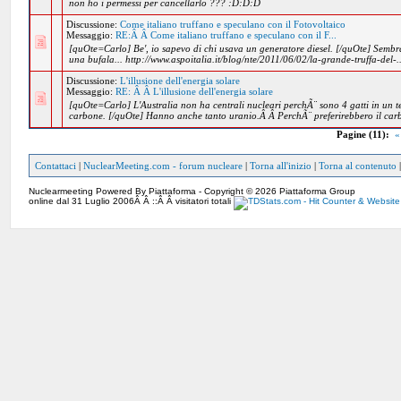
non ho i permessi per cancellarlo ??? :D:D:D
Discussione:
Come italiano truffano e speculano con il Fotovoltaico
Messaggio:
RE:Â Â Come italiano truffano e speculano con il F...
[quOte=Carlo] Be', io sapevo di chi usava un generatore diesel. [/quOte] Sembra 
una bufala... http://www.aspoitalia.it/blog/nte/2011/06/02/la-grande-truffa-del-..
Discussione:
L'illusione dell'energia solare
Messaggio:
RE: Â Â L'illusione dell'energia solare
[quOte=Carlo] L'Australia non ha centrali nucleari perchÃ¨ sono 4 gatti in un t
carbone. [/quOte] Hanno anche tanto uranio.Â Â PerchÃ¨ preferirebbero il car
Pagine (11):
«
Contattaci
|
NuclearMeeting.com - forum nucleare
|
Torna all'inizio
|
Torna al contenuto
Nuclearmeeting Powered By Piattaforma - Copyright © 2026 Piattaforma Group
online dal 31 Luglio 2006Â Â ::Â Â visitatori totali