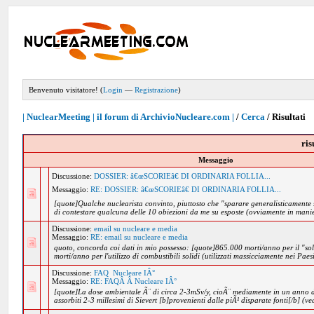
Benvenuto visitatore! (
Login
—
Registrazione
)
| NuclearMeeting | il forum di ArchivioNucleare.com |
/
Cerca
/
Risultati
ris
Messaggio
Discussione:
DOSSIER: â€œSCORIEâ€ DI ORDINARIA FOLLIA...
Messaggio:
RE: DOSSIER: â€œSCORIEâ€ DI ORDINARIA FOLLIA...
[quote]Qualche nuclearista convinto, piuttosto che "sparare generalisticamente
di contestare qualcuna delle 10 obiezioni da me su esposte (ovviamente in manie
Discussione:
email su nucleare e media
Messaggio:
RE: email su nucleare e media
quoto, concorda coi dati in mio possesso: [quote]865.000 morti/anno per il "
morti/anno per l'utilizzo di combustibili solidi (utilizzati massicciamente nei Paesi 
Discussione:
FAQ Nucleare IÂ°
Messaggio:
RE: FAQÂ Â Nucleare IÂ°
[quote]La dose ambientale Ã¨ di circa 2-3mSv/y, cioÃ¨ mediamente in un anno
assorbiti 2-3 millesimi di Sievert [b]provenienti dalle piÃ¹ disparate fonti[/b] (v