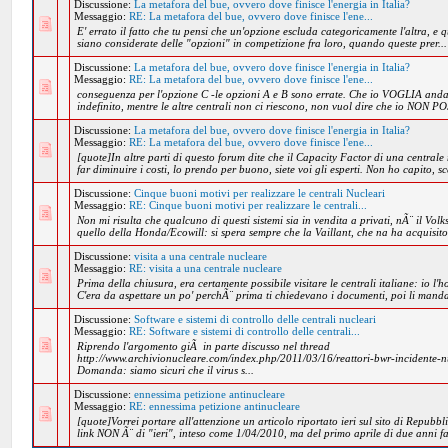
Discussione:
La metafora del bue, ovvero dove finisce l'energia in Italia?
Messaggio:
RE: La metafora del bue, ovvero dove finisce l'ene...
E' errato il fatto che tu pensi che un'opzione escluda categoricamente l'altra, e q
siano considerate delle "opzioni" in competizione fra loro, quando queste prer...
Discussione:
La metafora del bue, ovvero dove finisce l'energia in Italia?
Messaggio:
RE: La metafora del bue, ovvero dove finisce l'ene...
conseguenza per l'opzione C -le opzioni A e B sono errate. Che io VOGLIA and
indefinito, mentre le altre centrali non ci riescono, non vuol dire che io NON P
Discussione:
La metafora del bue, ovvero dove finisce l'energia in Italia?
Messaggio:
RE: La metafora del bue, ovvero dove finisce l'ene...
[quote]In altre parti di questo forum dite che il Capacity Factor di una centrale
far diminuire i costi, lo prendo per buono, siete voi gli esperti. Non ho capito, sc
Discussione:
Cinque buoni motivi per realizzare le centrali Nucleari
Messaggio:
RE: Cinque buoni motivi per realizzare le centrali...
Non mi risulta che qualcuno di questi sistemi sia in vendita a privati, nÃ¨ il Vol
quello della Honda/Ecowill: si spera sempre che la Vaillant, che na ha acquisito i 
Discussione:
visita a una centrale nucleare
Messaggio:
RE: visita a una centrale nucleare
Prima della chiusura, era certamente possibile visitare le centrali italiane: io l'h
C'era da aspettare un po' perchÃ¨ prima ti chiedevano i documenti, poi li man
Discussione:
Software e sistemi di controllo delle centrali nucleari
Messaggio:
RE: Software e sistemi di controllo delle centrali...
Riprendo l'argomento giÃ in parte discusso nel thread
http://www.archivionucleare.com/index.php/2011/03/16/reattori-bwr-incidente-n
Domanda: siamo sicuri che il virus s...
Discussione:
ennessima petizione antinucleare
Messaggio:
RE: ennessima petizione antinucleare
[quote]Vorrei portare all'attenzione un articolo riportato ieri sul sito di Repubbl
link NON Ã¨ di "ieri", inteso come 1/04/2010, ma del primo aprile di due anni fa