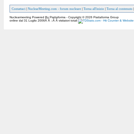
Contattaci
|
NuclearMeeting.com - forum nucleare
|
Torna all'inizio
|
Torna al contenuto
Nuclearmeeting Powered By Piattaforma - Copyright © 2026 Piattaforma Group
online dal 31 Luglio 2006Â Â ::Â Â visitatori totali